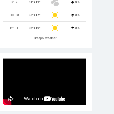
Вс. 9
31º / 19º
0%
Пн. 10
33º / 17º
0%
Вт. 11
36º / 19º
0%
Tiraspol weather