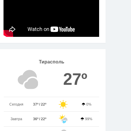
Тирасполь
27º
Сегодня
37º / 22º
0%
Завтра
36º / 22º
99%