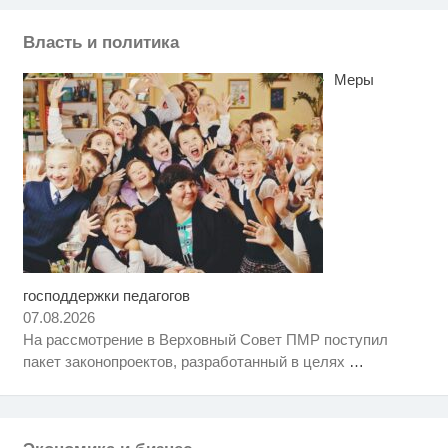
Власть и политика
Меры
господдержки педагогов
Скрытая камера на пляже
i
Крыма: Что люди вытворяют,
07.08.2026
когда их не видят...
На рассмотрение в Верховный Совет ПМР поступил
Ролик длится пару секунд, но
i
пакет законопроектов, разработанный в целях
…
вы будете в шоке от увиденного
Королева вагона отожгла! Видео
i
не оставит равнодушным