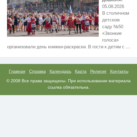
05.08.2026
В столичном
детском
саду №50
«Звонкие
голоса»
Ролик длится несколько секунд,
i
организовали день книжки-раскраски. В гости к детям с
…
а смеяться вы будете долго
Обнаружена тайная семья
i
пропавшего Усольцева: вторая
жена и дочь
Главная
Справка
Календарь
Карта
Религия
Контакты
Депутаты — против
© 2008 Все права защищены. При использовании материала
i
репетиторов. Минобр — против
ссылка обязательна.
всех?