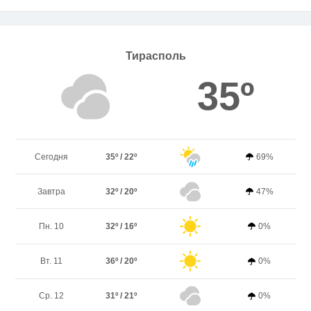
Тирасполь
35º
Сегодня
35º / 22º
69%
Завтра
32º / 20º
47%
Пн. 10
32º / 16º
0%
Вт. 11
36º / 20º
0%
Ср. 12
31º / 21º
0%