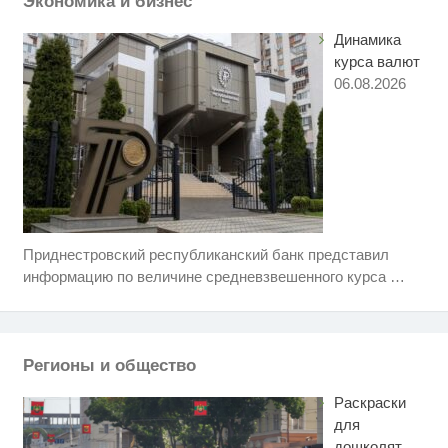
Экономика и бизнес
Динамика
курса валют
06.08.2026
Приднестровский республиканский банк представил
Ржу не переставая, это видео
i
пересмотришь не раз
информацию по величине средневзвешенного курса
…
Этот танец невесты оставит вас
i
без слов! Пересмотрела 10 раз
Регионы и общество
Рак начинается не с боли:
i
онколог назвал первый «тихий»
Раскраски
признак болезни
для
дошколят