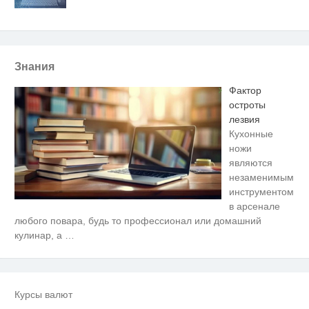
Знания
Фактор
остроты
лезвия
Кухонные
ножи
являются
незаменимым
инструментом
в арсенале
Ролик длится несколько секунд,
i
любого повара, будь то профессионал или домашний
а смеяться вы будете долго
кулинар, а
…
Депутаты — против
i
репетиторов. Минобр — против
всех?
Курсы валют
Ролик из Омска: вы будете
i
смеяться долго