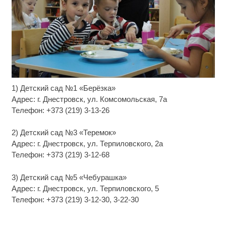
1) Детский сад №1 «Берёзка»
Этот танец невесты оставит вас без слов!
i
Пересмотрела 10 раз
Адрес: г. Днестровск, ул. Комсомольская, 7а
Телефон: +373 (219) 3-13-26
Рак начинается не с боли: онколог назвал
i
первый «тихий» признак болезни
2) Детский сад №3 «Теремок»
Адрес: г. Днестровск, ул. Терпиловского, 2а
Обнаружена тайная семья пропавшего
i
Телефон: +373 (219) 3-12-68
Усольцева: вторая жена и дочь
3) Детский сад №5 «Чебурашка»
Адрес: г. Днестровск, ул. Терпиловского, 5
Телефон: +373 (219) 3-12-30, 3-22-30