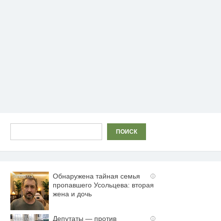
Поиск
ПОИСК
Обнаружена тайная семья
i
пропавшего Усольцева: вторая
жена и дочь
Депутаты — против
i