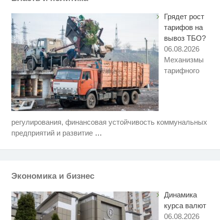
Грядет рост
тарифов на
вывоз ТБО?
06.08.2026
Механизмы
тарифного
регулирования, финансовая устойчивость коммунальных
Этот танец невесты оставит вас
i
без слов! Пересмотрела 10 раз
предприятий и развитие
…
Ролик длится пару секунд, но
i
вы будете в шоке от увиденного
Экономика и бизнес
Королева вагона отожгла! Видео
i
не оставит равнодушным
Динамика
курса валют
06.08.2026