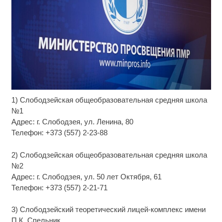
1) Слободзейская общеобразовательная средняя школа
Ролик длится пару секунд, но вы будете в шоке
i
от увиденного
№1
Адрес: г. Слободзея, ул. Ленина, 80
Ржу не переставая, это видео пересмотришь не
i
Телефон: +373 (557) 2-23-88
раз
2) Слободзейская общеобразовательная средняя школа
Ролик из Омска: вы будете смеяться долго
i
№2
Адрес: г. Слободзея, ул. 50 лет Октября, 61
Телефон: +373 (557) 2-21-71
3) Слободзейский теоретический лицей-комплекс имени
П.К. Спельник