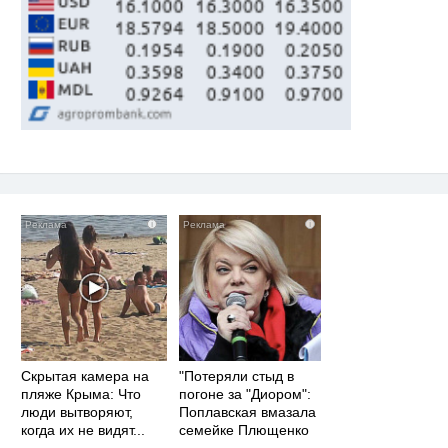
i
i
Скрытая камера на
"Потеряли стыд в
пляже Крыма: Что
погоне за "Диором":
люди вытворяют,
Поплавская вмазала
когда их не видят...
семейке Плющенко