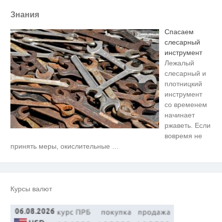
Знания
Спасаем
слесарный
инструмент
Лежалый
слесарный и
плотницкий
инструмент
со временем
начинает
ржаветь. Если
вовремя не
Скрытая камера на пляже
i
принять меры, окислительные
…
Крыма: Что люди вытворяют,
когда их не видят...
Ролик длится несколько секунд,
i
а смеяться вы будете долго
Курсы валют
"Потеряли стыд в погоне за
i
"Диором": Поплавская вмазала
семейке Плющенко