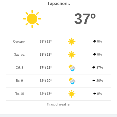
Тирасполь
37º
Сегодня
38º / 23º
0%
Завтра
38º / 23º
0%
Сб. 8
37º / 22º
87%
Вс. 9
32º / 20º
20%
Пн. 10
32º / 17º
0%
Tiraspol weather