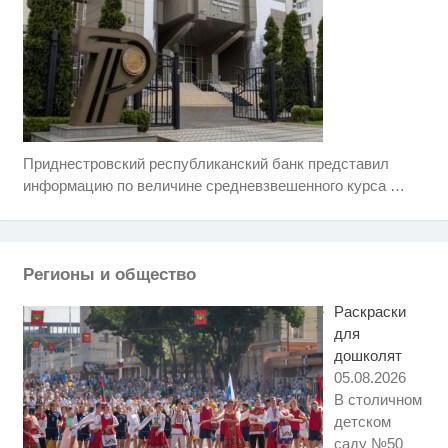
Приднестровский республиканский банк представил
Скрытая камера на пляже
i
Крыма: Что люди вытворяют,
информацию по величине средневзвешенного курса
…
когда их не видят...
Ржу не переставая, это видео
i
пересмотришь не раз
Регионы и общество
Ролик из Омска: вы будете
i
смеяться долго
Раскраски
для
дошколят
05.08.2026
В столичном
детском
саду №50