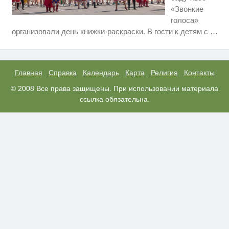
«Звонкие
голоса»
Ролик длится несколько секунд,
i
организовали день книжки-раскраски. В гости к детям с
…
а смеяться вы будете долго
Этот танец невесты оставит вас
i
без слов! Пересмотрела 10 раз
Главная
Справка
Календарь
Карта
Религия
Контакты
"Потеряли стыд в погоне за
© 2008 Все права защищены. При использовании материала
i
"Диором": Поплавская вмазала
ссылка обязательна.
семейке Плющенко