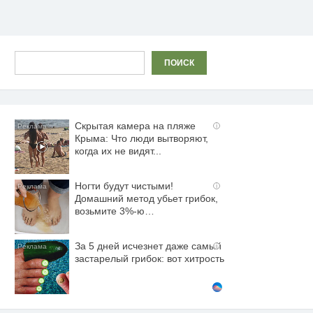
Поиск
ПОИСК
Скрытая камера на пляже
i
Крыма: Что люди вытворяют,
когда их не видят...
Ногти будут чистыми!
i
Домашний метод убьет грибок,
возьмите 3%-ю…
За 5 дней исчезнет даже самый
i
застарелый грибок: вот хитрость