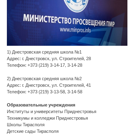
1) Днестровская средняя школа №1
Скрытая камера на пляже Крыма: Что люди
i
вытворяют, когда их не видят...
Адрес: г. Днестровск, ул. Строителей, 28
Телефон: +373 (219) 3-14-17, 3-14-28
Ролик длится несколько секунд, а смеяться вы
i
будете долго
2) Днестровская средняя школа №2
Адрес: г. Днестровск, ул. Строителей, 41
Этот танец невесты оставит вас без слов!
i
Телефон: +373 (219) 3-13-58, 3-14-58
Пересмотрела 10 раз
Образовательные учреждения
Институты и университеты Приднестровья
Техникумы и колледжи Приднестровья
Школы Тирасполя
Детские сады Тирасполя