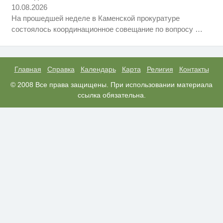
без слов! Пересмотрела 10 раз
10.08.2026
На прошедшей неделе в Каменской прокуратуре
Ржу не переставая, это видео
i
состоялось координационное совещание по вопросу
…
пересмотришь не раз
Королева вагона отожгла! Видео
i
не оставит равнодушным
Главная
Справка
Календарь
Карта
Религия
Контакты
© 2008 Все права защищены. При использовании материала
ссылка обязательна.