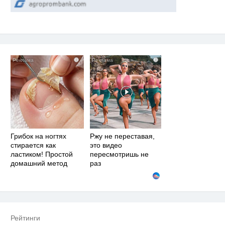
i
i
Грибок на ногтях
Ржу не переставая,
стирается как
это видео
ластиком! Простой
пересмотришь не
домашний метод
раз
Рейтинги