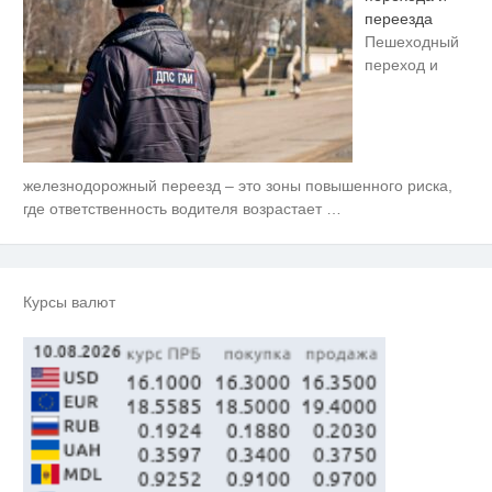
переезда
Пешеходный
переход и
железнодорожный переезд – это зоны повышенного риска,
Ржу не переставая, это видео
i
пересмотришь не раз
где ответственность водителя возрастает
…
Королева вагона отожгла! Видео
i
не оставит равнодушным
Курсы валют
Ролик из Омска: вы будете
i
смеяться долго