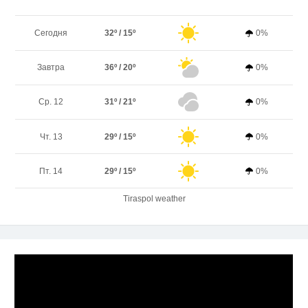
Сегодня
32º / 15º
0%
Завтра
36º / 20º
0%
Ср. 12
31º / 21º
0%
Чт. 13
29º / 15º
0%
Пт. 14
29º / 15º
0%
Tiraspol weather