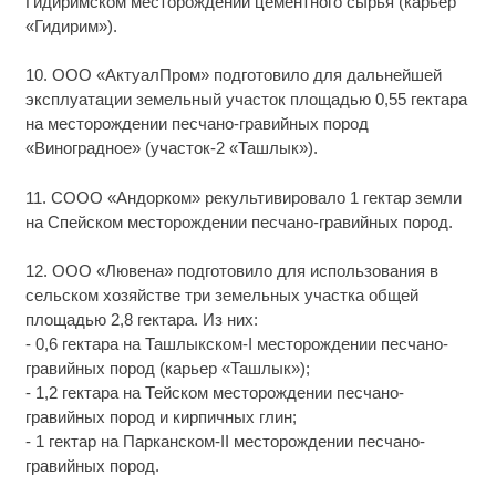
Гидиримском месторождении цементного сырья (карьер
«Гидирим»).
10. ООО «АктуалПром» подготовило для дальнейшей
эксплуатации земельный участок площадью 0,55 гектара
на месторождении песчано-гравийных пород
«Виноградное» (участок-2 «Ташлык»).
11. СООО «Андорком» рекультивировало 1 гектар земли
на Спейском месторождении песчано-гравийных пород.
12. ООО «Лювена» подготовило для использования в
сельском хозяйстве три земельных участка общей
площадью 2,8 гектара. Из них:
- 0,6 гектара на Ташлыкском-I месторождении песчано-
гравийных пород (карьер «Ташлык»);
- 1,2 гектара на Тейском месторождении песчано-
гравийных пород и кирпичных глин;
- 1 гектар на Парканском-II месторождении песчано-
гравийных пород.