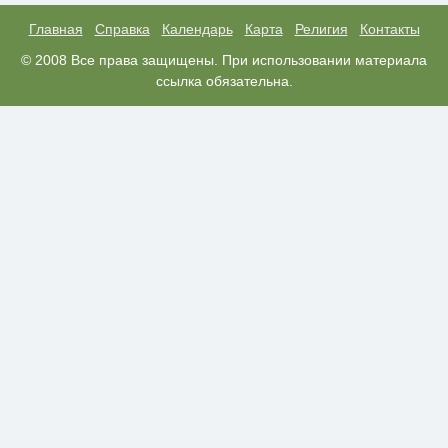
футболистов покинуть страну
Главная
Справка
Календарь
Карта
Религия
Контакты
Этот танец невесты оставит вас
© 2008 Все права защищены. При использовании материала
i
без слов! Пересмотрела 10 раз
ссылка обязательна.