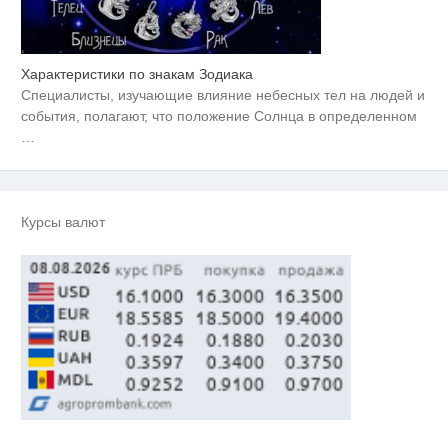
Характеристики по знакам Зодиака
Скрытая камера на пляже
i
Крыма: Что люди вытворяют,
Специалисты, изучающие влияние небесных тел на людей и
когда их не видят...
события, полагают, что положение Солнца в определенном
Ролик длится пару секунд, но
…
i
вы будете в шоке от увиденного
Ролик из Омска: вы будете
i
смеяться долго
Курсы валют