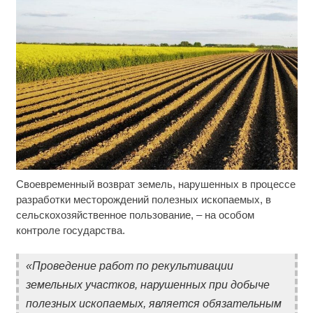
Своевременный возврат земель, нарушенных в процессе
Ролик длится несколько секунд, а смеяться вы
i
будете долго
разработки месторождений полезных ископаемых, в
сельскохозяйственное пользование, – на особом
Смолов призвал российских футболистов
i
контроле государства.
покинуть страну
«Проведение работ по рекультивации
Этот танец невесты оставит вас без слов!
i
Пересмотрела 10 раз
земельных участков, нарушенных при добыче
полезных ископаемых, является обязательным