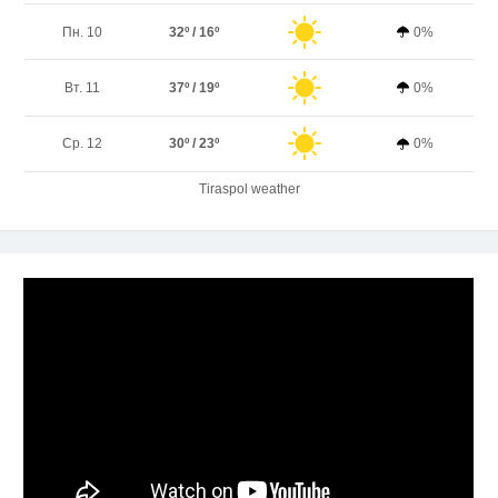
Пн. 10
32º / 16º
0%
Вт. 11
37º / 19º
0%
Ср. 12
30º / 23º
0%
Tiraspol weather