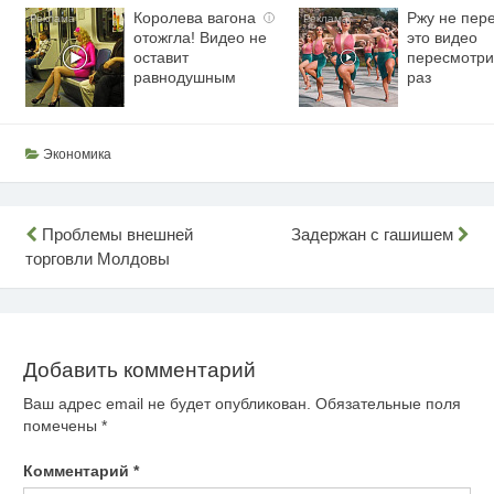
Королева вагона
Ржу не пере
i
отожгла! Видео не
это видео
оставит
пересмотри
равнодушным
раз
Экономика
Навигация
Проблемы внешней
Задержан с гашишем
торговли Молдовы
по
записям
Добавить комментарий
Ваш адрес email не будет опубликован.
Обязательные поля
помечены
*
Комментарий
*