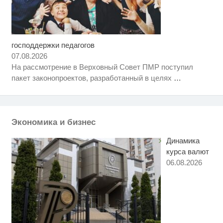
господдержки педагогов
Королева вагона отожгла! Видео
i
не оставит равнодушным
07.08.2026
На рассмотрение в Верховный Совет ПМР поступил
Ржу не переставая, это видео
i
пакет законопроектов, разработанный в целях
…
пересмотришь не раз
Как пенсионеры 1945-1965 годов
i
могут получить доплаты за
советский стаж
Экономика и бизнес
Динамика
курса валют
06.08.2026