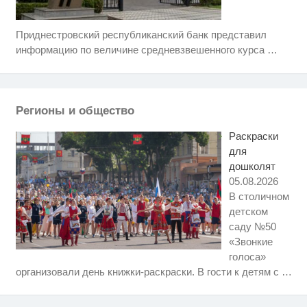
Приднестровский республиканский банк представил
Ролик длится несколько секунд,
i
а смеяться вы будете долго
информацию по величине средневзвешенного курса
…
Публичный удар Зеленскому от
i
Кличко: это настоящий вызов
Регионы и общество
Почему вы не сможете вернуть
i
в магазин купленный телевизор
Раскраски
для
дошколят
05.08.2026
В столичном
детском
саду №50
«Звонкие
голоса»
Скрытая камера на пляже
i
организовали день книжки-раскраски. В гости к детям с
…
Крыма: Что люди вытворяют,
когда их не видят...
Смолов призвал российских
i