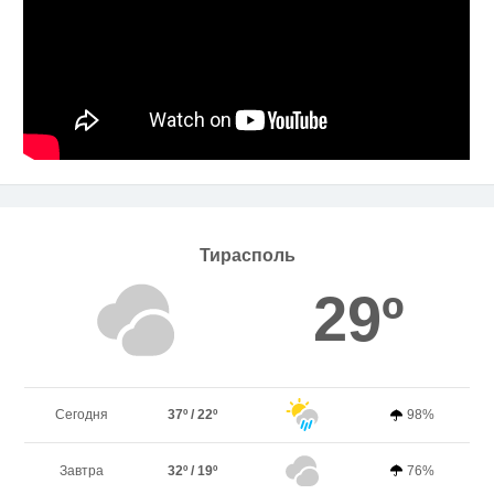
Тирасполь
29º
Сегодня
37º / 22º
98%
Завтра
32º / 19º
76%