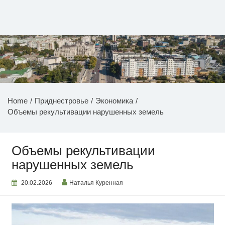
Перейти
к
содержимому
НОВОСТИ ПРИДНЕСТРОВЬЯ
Home
Приднестровье
Экономика
Объемы рекультивации нарушенных земель
Объемы рекультивации
нарушенных земель
20.02.2026
Наталья Куренная