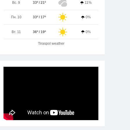
Вс. 9
33º / 21º
11%
Пн. 10
33º / 17º
0%
Вт. 11
36º / 19º
0%
Tiraspol weather