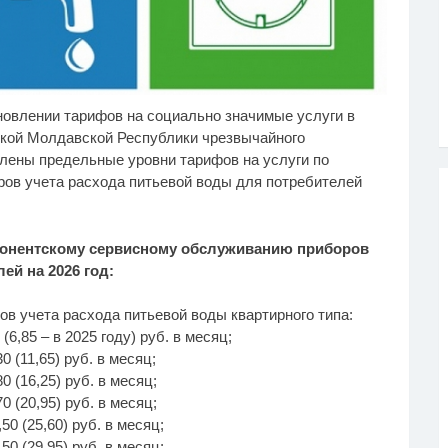
овлении тарифов на социально значимые услуги в
отеряли стыд в погоне
В Тверской области
i
i
 "Диором": Поплавская
сбили БПЛА
ской Молдавской Республики чрезвычайного
азала семейке
влены предельные уровни тарифов на услуги по
ющенко
ов учета расхода питьевой воды для потребителей
бонентскому сервисному обслуживанию приборов
ей на 2026 год:
в учета расхода питьевой воды квартирного типа:
6,85 – в 2025 году) руб. в месяц;
 (11,65) руб. в месяц;
 (16,25) руб. в месяц;
 (20,95) руб. в месяц;
0 (25,60) руб. в месяц;
0 (29,95) руб. в месяц;