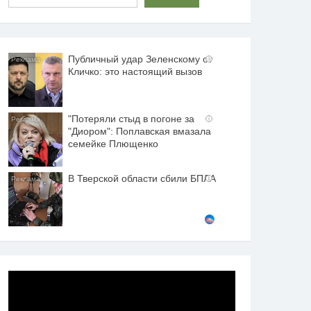
Публичный удар Зеленскому от
i
Кличко: это настоящий вызов
"Потеряли стыд в погоне за
i
"Диором": Поплавская вмазала
семейке Плющенко
В Тверской области сбили БПЛА
i