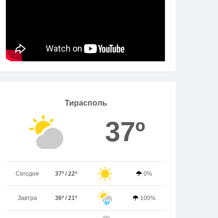
Тирасполь
37º
Сегодня
37º / 22º
0%
Завтра
36º / 21º
100%