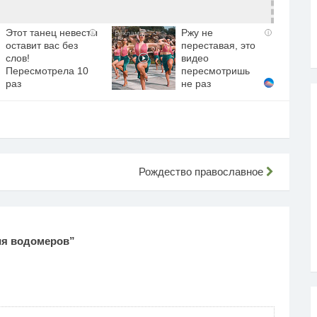
Этот танец невесты
Ржу не
i
i
оставит вас без
переставая, это
слов!
видео
Пересмотрела 10
пересмотришь
раз
не раз
Рождество православное
ия водомеров
”