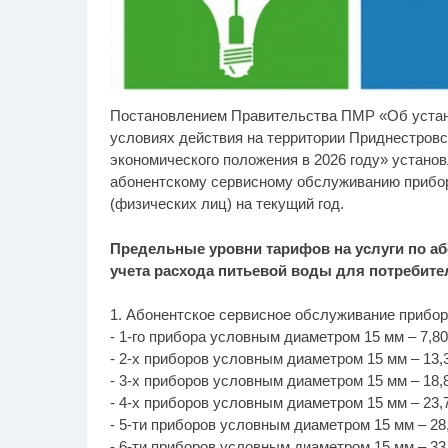
Постановлением Правительства ПМР «Об устан
Скрытая камера на
"П
i
пляже Крыма: Что люди
за
условиях действия на территории Приднестров
вытворяют, когда их не
вм
экономического положения в 2026 году» устано
видят...
Пл
абонентскому сервисному обслуживанию прибор
(физических лиц) на текущий год.
Предельные уровни тарифов на услуги по а
учета расхода питьевой воды для потребител
1. Абонентское сервисное обслуживание приборо
- 1-го прибора условным диаметром 15 мм – 7,80 (
- 2-х приборов условным диаметром 15 мм – 13,30
- 3-х приборов условным диаметром 15 мм – 18,80
- 4-х приборов условным диаметром 15 мм – 23,70
- 5-ти приборов условным диаметром 15 мм – 28,5
- 6-ти приборов условным диаметром 15 мм – 33,5