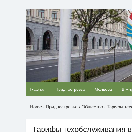
Перейти
к
НОВОСТИ ПРИДНЕСТР
содержимому
Ролик из Омска: вы будете смеяться долго
Главная
Приднестровье
Молдова
В ми
Home
Приднестровье
Общество
Тарифы тех
Тарифы техобслуживания 