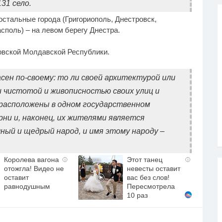
31 село.
остальные города (Григориополь, Днестровск,
споль) – на левом берегу Днестра.
овской Молдавской Республики.
сен по-своему: то ли своей архитектурой или
 чистотой и живописностью своих улиц и
и расположены в одном государственном
ни и, наконец, их жителями является
ый и щедрый народ, и имя этому народу –
Королева вагона
Этот танец
i
i
отожгла! Видео не
невесты оставит
оставит
вас без слов!
равнодушным
Пересмотрела
10 раз