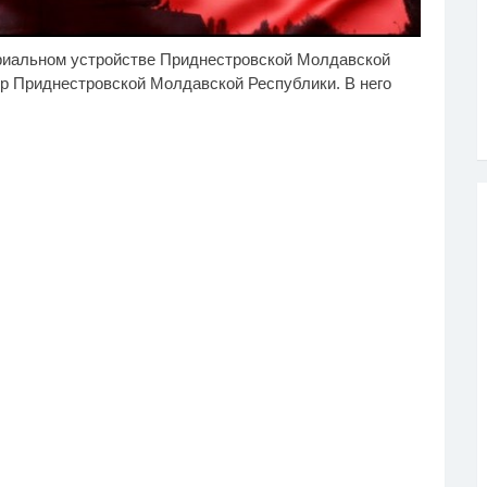
риальном устройстве Приднестровской Молдавской
дипозитив и здоровье:
Почему в школе
i
i
реосмысление
Загитовой стоимостью
р Приднестровской Молдавской Республики. В него
андартов красоты
больше миллиарда
некому тренировать