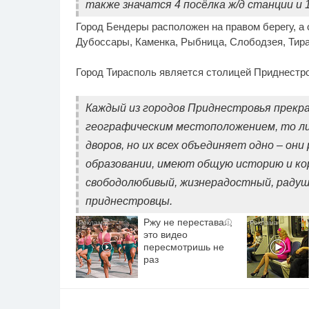
также значатся 4 посёлка ж/д станции и 1
Город Бендеры расположен на правом берегу, а 
Дубоссары, Каменка, Рыбница, Слободзея, Тира
Город Тирасполь является столицей Приднестр
Каждый из городов Приднестровья прекра
географическим местоположением, то ли
дворов, но их всех объединяет одно – он
образовании, имеют общую историю и кор
свободолюбивый, жизнерадостный, радушн
приднестровцы.
Ржу не переставая,
i
это видео
пересмотришь не
раз