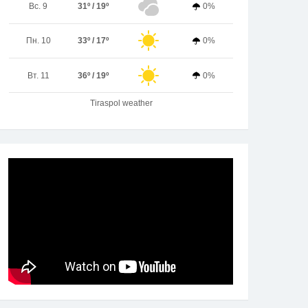
Вс. 9
31º / 19º
0%
Пн. 10
33º / 17º
0%
Вт. 11
36º / 19º
0%
Tiraspol weather