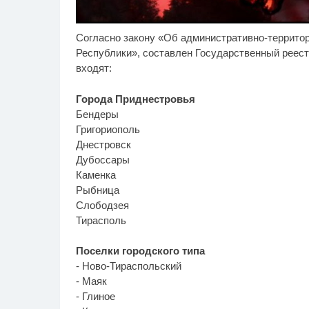
Согласно закону «Об административно-террито
Ролик длится несколько
Бо
i
секунд, а смеяться вы
пе
Республики», составлен Государственный реест
будете долго
ст
входят:
Города Приднестровья
Бендеры
Григориополь
Днестровск
Дубоссары
Каменка
Рыбница
Слободзея
Тирасполь
Поселки городского типа
- Ново-Тираспольский
- Маяк
- Глиное