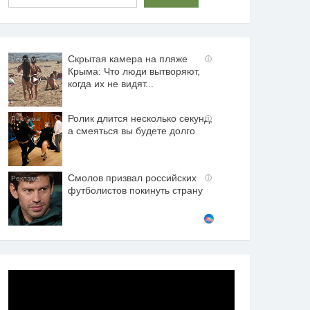
Скрытая камера на пляже
i
Крыма: Что люди вытворяют,
когда их не видят...
Ролик длится несколько секунд,
i
а смеяться вы будете долго
Смолов призвал российских
i
футболистов покинуть страну