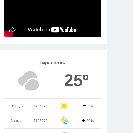
Тирасполь
25º
Сегодня
37º / 22º
0%
Завтра
36º / 22º
99%