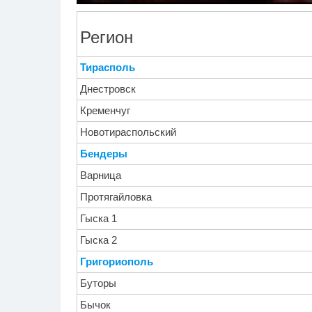
Этот танец невесты
Ро
i
оставит вас без слов!
се
Регион
Пересмотрела 10 раз
бу
Тирасполь
Днестровск
Кременчуг
Новотираспольский
Бендеры
Варница
Протягайловка
Гыска 1
Гыска 2
Григориополь
Буторы
Бычок