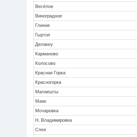
Весёлое
Виноградное
Глиное
Гыртоп
Делакеу
Карманово
Колосово
Красная Горка
Красногорка
Малаешты
Маяк
Мочаровка
Н. Владимировка
Спея