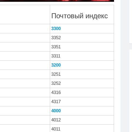
лик длится несколько
Королева вагона
i
i
кунд, а смеяться вы
отожгла! Видео не
Почтовый индекс
дете долго
оставит равнодушным
3300
3352
3351
3311
3200
3251
3252
4316
4317
4000
4012
4011