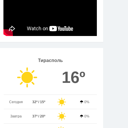
Тирасполь
16º
Сегодня
32º / 15º
0%
Завтра
37º / 20º
0%