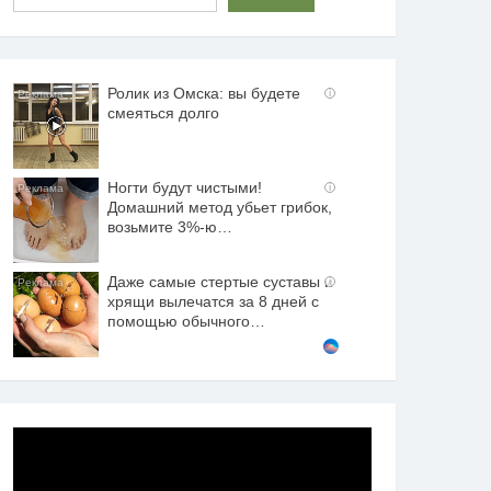
Ролик из Омска: вы будете
i
смеяться долго
Ногти будут чистыми!
i
Домашний метод убьет грибок,
возьмите 3%-ю…
Даже самые стертые суставы и
i
хрящи вылечатся за 8 дней с
помощью обычного…