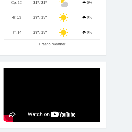
Ср. 12
31º / 21º
0%
Чт. 13
29º / 15º
0%
Пт. 14
29º / 15º
0%
Tiraspol weather