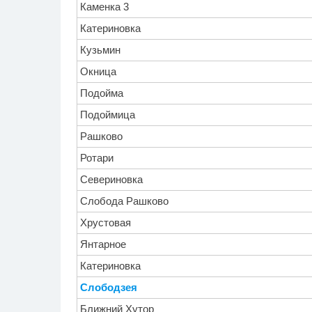
Каменка 3
Катериновка
Кузьмин
Окница
Подойма
Подоймица
Рашково
Ротари
Севериновка
Слобода Рашково
Хрустовая
Янтарное
Катериновка
Слободзея
Ближний Хутор