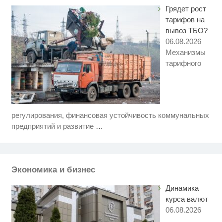
Грядет рост
тарифов на
вывоз ТБО?
06.08.2026
Механизмы
тарифного
регулирования, финансовая устойчивость коммунальных
Ролик из Омска: вы будете
i
смеяться долго
предприятий и развитие
…
Как пенсионеры 1945-1965 годов
i
могут получить доплаты за
советский стаж
Экономика и бизнес
Скрытые признаки рака: на такое
i
никто не обращает внимание, а
Динамика
зря!
курса валют
06.08.2026