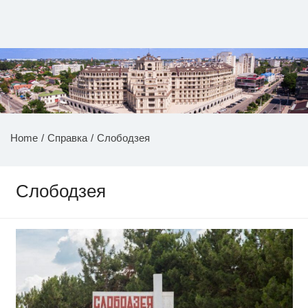
Перейти
к
содержимому
НОВОСТИ ПРИДНЕСТРОВЬЯ
Home
Справка
Слободзея
Слободзея