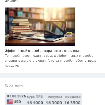
Знания
Эффективный способ электрического отопления
Этот танец невесты оставит вас
i
без слов! Пересмотрела 10 раз
Тепловой насос – один из самых эффективных способов
электрического отопления. Агрегат способен обеспечивать
Ржу не переставая, это видео
передачу
…
i
пересмотришь не раз
Ролик длится пару секунд, но
i
вы будете в шоке от увиденного
Курсы валют