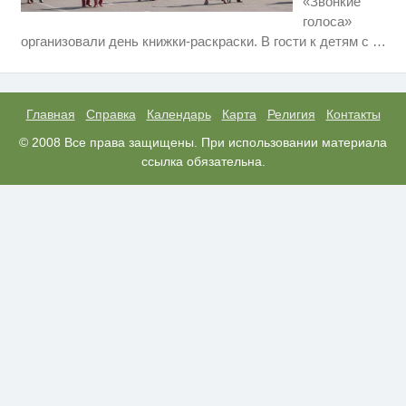
«Звонкие
голоса»
Этот танец невесты оставит вас
i
организовали день книжки-раскраски. В гости к детям с
…
без слов! Пересмотрела 10 раз
Ржу не переставая, это видео
i
пересмотришь не раз
Главная
Справка
Календарь
Карта
Религия
Контакты
Королева вагона отожгла! Видео
© 2008 Все права защищены. При использовании материала
i
не оставит равнодушным
ссылка обязательна.