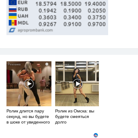
i
i
Ролик длится пару
Ролик из Омска: вы
секунд, но вы будете
будете смеяться
в шоке от увиденного
долго