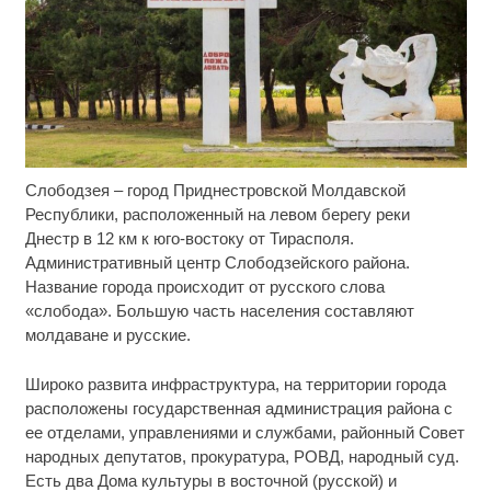
Слободзея – город Приднестровской Молдавской
Скрытая камера на пляже Крыма: Что люди
i
вытворяют, когда их не видят...
Республики, расположенный на левом берегу реки
Днестр в 12 км к юго-востоку от Тирасполя.
Ролик длится несколько секунд, а смеяться вы
i
Административный центр Слободзейского района.
будете долго
Название города происходит от русского слова
«слобода». Большую часть населения составляют
Королева вагона отожгла! Видео не оставит
i
молдаване и русские.
равнодушным
Широко развита инфраструктура, на территории города
расположены государственная администрация района с
ее отделами, управлениями и службами, районный Совет
народных депутатов, прокуратура, РОВД, народный суд.
Есть два Дома культуры в восточной (русской) и