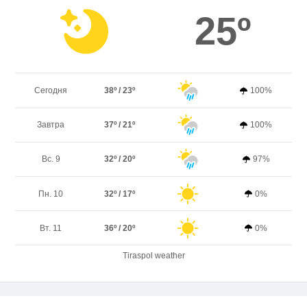
25º
Сегодня
38º / 23º
100%
Завтра
37º / 21º
100%
Вс. 9
32º / 20º
97%
Пн. 10
32º / 17º
0%
Вт. 11
36º / 20º
0%
Tiraspol weather