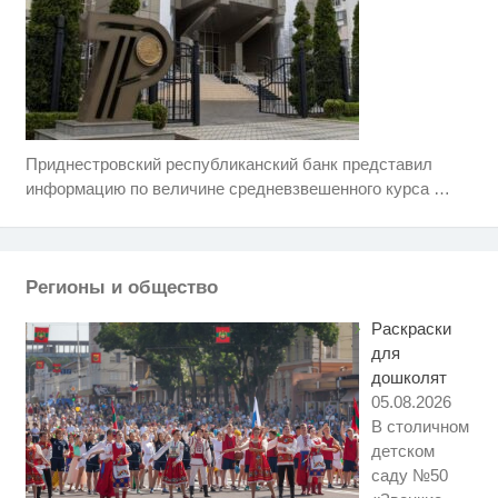
Приднестровский республиканский банк представил
Скрытая камера на пляже
i
Крыма: Что люди вытворяют,
информацию по величине средневзвешенного курса
…
когда их не видят...
Ролик длится несколько секунд,
i
а смеяться вы будете долго
Регионы и общество
Смолов призвал российских
i
футболистов покинуть страну
Раскраски
для
дошколят
05.08.2026
В столичном
детском
саду №50