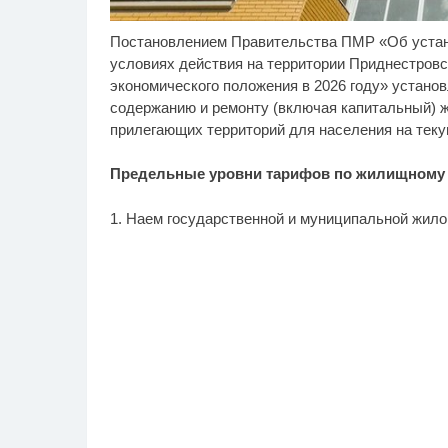
Постановлением Правительства ПМР «Об устан
Ролик длится пару
Ро
i
секунд, но вы будете в
бу
условиях действия на территории Приднестров
шоке от увиденного
экономического положения в 2026 году» устано
содержанию и ремонту (включая капитальный) 
прилегающих территорий для населения на теку
Предельные уровни тарифов по жилищному ф
1. Наем государственной и муниципальной жилой 