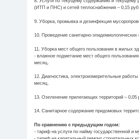
8. Услуги по текущему содержанию и текущему
(ИТП и ПНС) и сетей теплоснабжения – 0,15 руб. 
9. Уборка, промывка и дезинфекция мусоропровод
10. Проведение санитарно-эпидемиологических ме
11. Уборка мест общего пользования в жилых здан
- влажное подметание мест общего пользования в
месяц.
12. Диагностика, электроизмерительные работы и
месяц.
13. Озеленение прилегающих территорий – 0,05 р
14. Санитарное содержание придомовых территори
По сравнению с предыдущим годом:
- тариф на услуги по найму государственной и 
- тариф на капитальный ремонт строительных ко