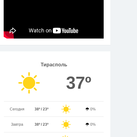
Тирасполь
37º
Сегодня
38º / 23º
0%
Завтра
38º / 23º
0%