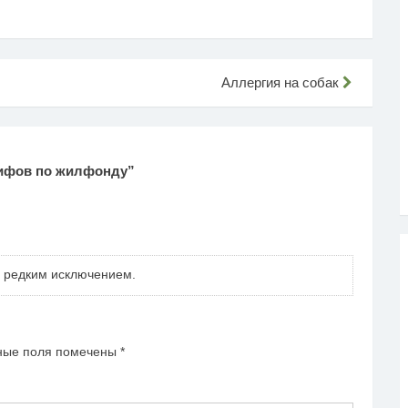
Аллергия на собак
ифов по жилфонду
”
а редким исключением.
ные поля помечены
*