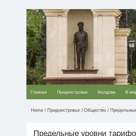
Перейти
к
НОВОСТИ ПРИДНЕСТР
содержимому
Ролик длится несколько секунд, а смеяться
Главная
Приднестровье
Молдова
В ми
будете долго
Home
Приднестровье
Общество
Предельные
Предельные уровни тарифо