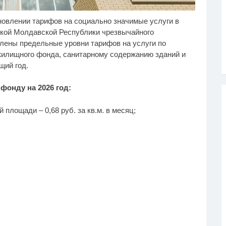
овлении тарифов на социально значимые услуги в
лик из Омска: вы
Взломали Telegram
i
i
дете смеяться долго
Собчак - вот что
ской Молдавской Республики чрезвычайного
нашлось в переписках
влены предельные уровни тарифов на услуги по
жилищного фонда, санитарному содержанию зданий и
щий год.
онду на 2026 год:
площади – 0,68 руб. за кв.м. в месяц;