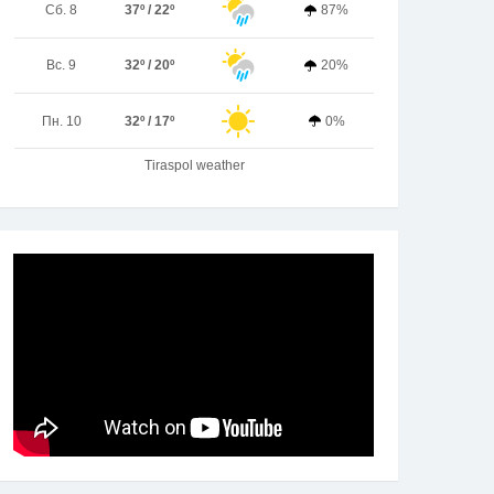
Сб. 8
37º / 22º
87%
Вс. 9
32º / 20º
20%
Пн. 10
32º / 17º
0%
Tiraspol weather