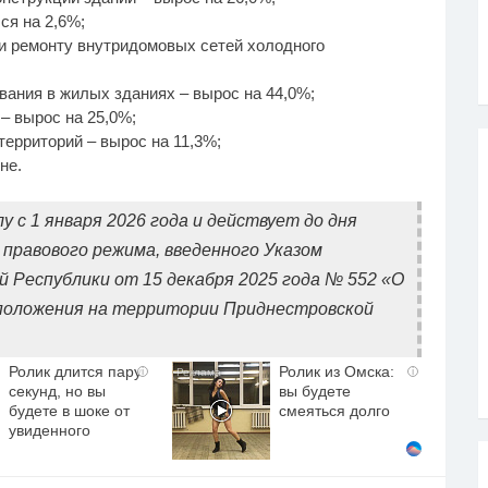
ся на 2,6%;
 и ремонту внутридомовых сетей холодного
ования в жилых зданиях – вырос на 44,0%;
– вырос на 25,0%;
ерриторий – вырос на 11,3%;
не.
с 1 января 2026 года и действует до дня
правового режима, введенного Указом
 Республики от 15 декабря 2025 года № 552 «О
 положения на территории Приднестровской
Ролик длится пару
Ролик из Омска:
i
i
секунд, но вы
вы будете
будете в шоке от
смеяться долго
увиденного