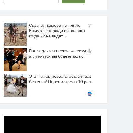
Скрытая камера на пляже
i
Крыма: Что люди вытворяют,
когда их не видят...
Ролик длится несколько секунд,
i
а смеяться вы будете долго
Этот танец невесты оставит вас
i
без слов! Пересмотрела 10 раз