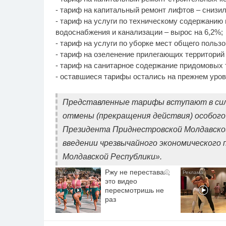
- тариф на капитальный ремонт лифтов – снизил
- тариф на услуги по техническому содержанию
водоснабжения и канализации – вырос на 6,2%;
- тариф на услуги по уборке мест общего польз
- тариф на озеленение прилегающих территорий 
- тариф на санитарное содержание придомовых т
- оставшиеся тарифы остались на прежнем уров
Представленные тарифы вступают в силу 
отмены (прекращения действия) особого 
Президента Приднестровской Молдавской
введении чрезвычайного экономического
Молдавской Республики».
Ржу не переставая,
i
это видео
пересмотришь не
раз