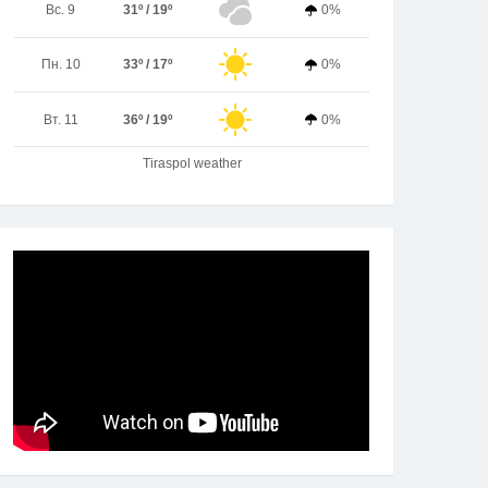
Вс. 9
31º / 19º
0%
Пн. 10
33º / 17º
0%
Вт. 11
36º / 19º
0%
Tiraspol weather