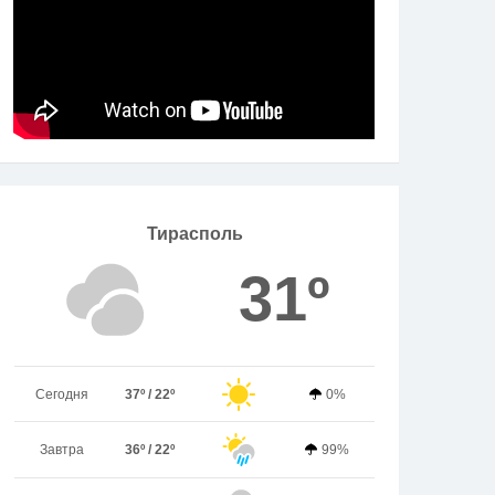
Тирасполь
31º
Сегодня
37º / 22º
0%
Завтра
36º / 22º
99%