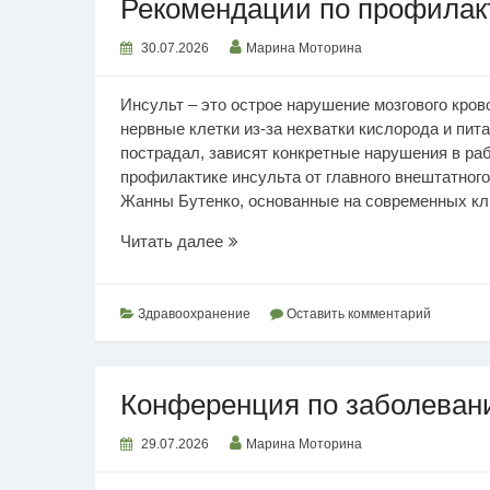
Рекомендации по профилак
30.07.2026
Марина Моторина
Инсульт – это острое нарушение мозгового кров
нервные клетки из-за нехватки кислорода и пита
пострадал, зависят конкретные нарушения в ра
профилактике инсульта от главного внештатног
Жанны Бутенко, основанные на современных кли
Рекомендации
Читать далее
по
профилактике
инсульта
Здравоохранение
Оставить комментарий
Конференция по заболеван
29.07.2026
Марина Моторина