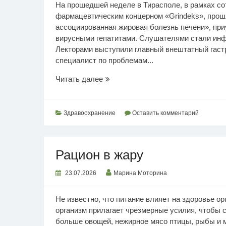
На прошедшей неделе в Тирасполе, в рамках с
фармацевтическим концерном «Grindeks», про
ассоциированная жировая болезнь печени», пр
вирусными гепатитами. Слушателями стали инф
Лекторами выступили главный внештатный гаст
специалист по проблемам...
Конференция
Читать далее
по
заболеваниям
печени
Здравоохранение
Оставить комментарий
Рацион в жару
23.07.2026
Марина Моторина
Не известно, что питание влияет на здоровье ор
организм прилагает чрезмерные усилия, чтобы 
больше овощей, нежирное мясо птицы, рыбы и м