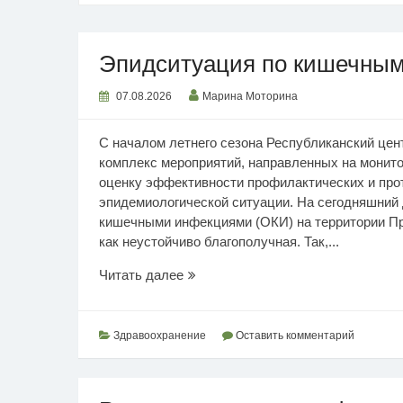
Эпидситуация по кишечны
07.08.2026
Марина Моторина
С началом летнего сезона Республиканский цен
комплекс мероприятий, направленных на монито
оценку эффективности профилактических и прот
эпидемиологической ситуации. На сегодняшний
кишечными инфекциями (ОКИ) на территории П
как неустойчиво благополучная. Так,...
Эпидситуация
Читать далее
по
кишечным
инфекциям
Здравоохранение
Оставить комментарий