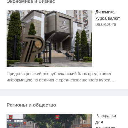
Экономика и бизнес
Динамика
курса валют
06.08.2026
Приднестровский республиканский банк представил
Ролик длится несколько секунд,
i
а смеяться вы будете долго
информацию по величине средневзвешенного курса
…
Ролик длится пару секунд, но
i
вы будете в шоке от увиденного
Регионы и общество
Королева вагона отожгла! Видео
i
не оставит равнодушным
Раскраски
для