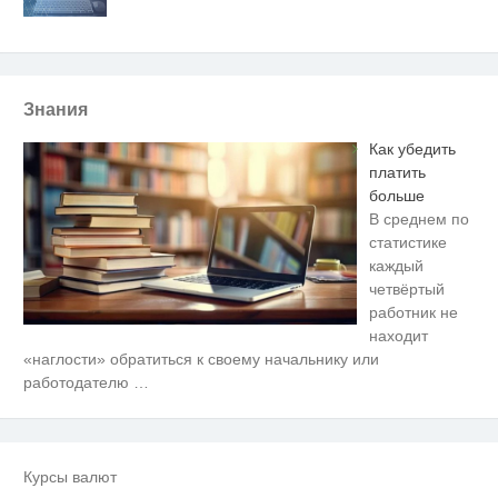
Знания
Как убедить
платить
больше
В среднем по
статистике
каждый
четвёртый
работник не
находит
Этот танец невесты оставит вас
i
«наглости» обратиться к своему начальнику или
без слов! Пересмотрела 10 раз
работодателю
…
Ржу не переставая, это видео
i
пересмотришь не раз
Курсы валют
Ролик из Омска: вы будете
i