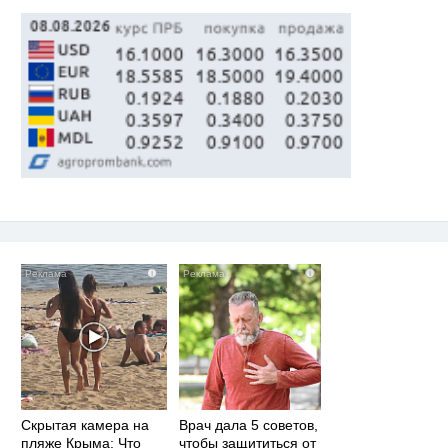
смеяться долго
i
i
Скрытая камера на
Врач дала 5 советов,
пляже Крыма: Что
чтобы защититься от