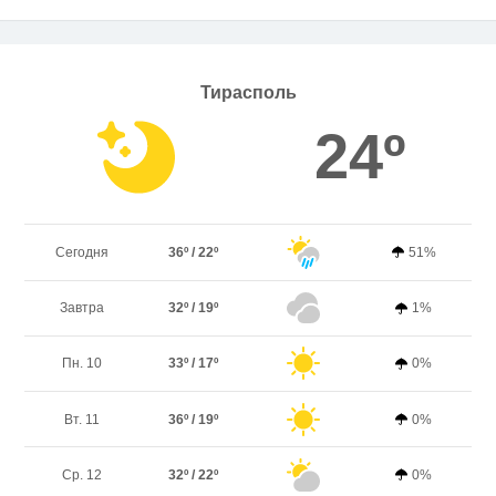
Тирасполь
24º
Сегодня
36º / 22º
51%
Завтра
32º / 19º
1%
Пн. 10
33º / 17º
0%
Вт. 11
36º / 19º
0%
Ср. 12
32º / 22º
0%