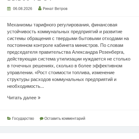
06.08.2026
Ринат Ветров
Механизмы тарифного регулирования, финансовая
устойчивость коммунальных предприятий и развитие
системы обращения с твердыми бытовыми отходами на
постоянном контроле кабинета министров. По словам
председателя правительства Александра Розенберга,
действующая система утилизации нуждается не столько
в точечных решениях, сколько в более эффективном
управлении. «Рост стоимости топлива, изменение
структуры расходов коммунальных предприятий и
необходимость...
Грядет
Читать далее
рост
тарифов
на
Государство
Оставить комментарий
вывоз
ТБО?