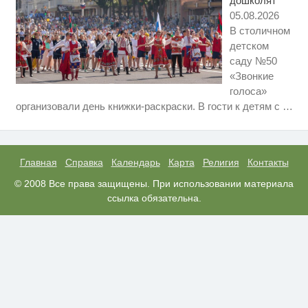
дошколят
05.08.2026
В столичном
детском
саду №50
«Звонкие
голоса»
Этот танец невесты оставит вас
i
организовали день книжки-раскраски. В гости к детям с
…
без слов! Пересмотрела 10 раз
Ржу не переставая, это видео
i
пересмотришь не раз
Главная
Справка
Календарь
Карта
Религия
Контакты
Ролик из Омска: вы будете
© 2008 Все права защищены. При использовании материала
i
смеяться долго
ссылка обязательна.