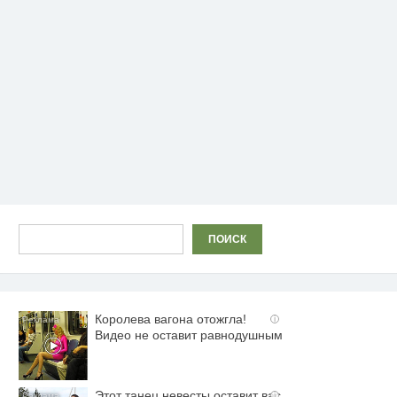
Поиск
ПОИСК
Королева вагона отожгла!
i
Видео не оставит равнодушным
Этот танец невесты оставит вас
i