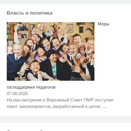
Власть и политика
Меры
господдержки педагогов
Скрытая камера на пляже
i
Крыма: Что люди вытворяют,
07.08.2026
когда их не видят...
На рассмотрение в Верховный Совет ПМР поступил
Рак начинается не с боли:
i
пакет законопроектов, разработанный в целях
…
онколог назвал первый «тихий»
признак болезни
Врач дала 5 советов, чтобы
i
защититься от инфаркта и
инсульта летом