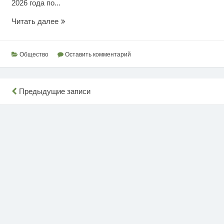
2026 года по...
Сезон
Читать далее
охоты
на
дичь
Общество
Оставить комментарий
Навигация
Предыдущие записи
по
записям