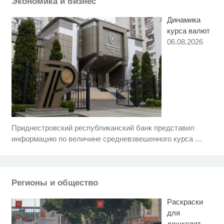
Экономика и бизнес
Королева вагона отожгла! Видео
i
не оставит равнодушным
Динамика
курса валют
06.08.2026
Приднестровский республиканский банк представил
Скрытая камера на пляже
i
Крыма: Что люди вытворяют,
информацию по величине средневзвешенного курса
…
когда их не видят...
Ролик длится пару секунд, но
i
вы будете в шоке от увиденного
Регионы и общество
Ролик из Омска: вы будете
i
смеяться долго
Раскраски
для
дошколят