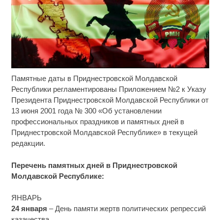
Памятные даты в Приднестровской Молдавской
Ржу не переставая, это видео пересмотришь не
i
раз
Республики регламентированы Приложением №2 к Указу
Президента Приднестровской Молдавской Республики от
Ролик длится пару секунд, но вы будете в шоке
i
13 июня 2001 года № 300 «Об установлении
от увиденного
профессиональных праздников и памятных дней в
Приднестровской Молдавской Республике» в текущей
Ролик из Омска: вы будете смеяться долго
i
редакции.
Перечень памятных дней в Приднестровской
Молдавской Республике:
ЯНВАРЬ
24 января
– День памяти жертв политических репрессий
казачества