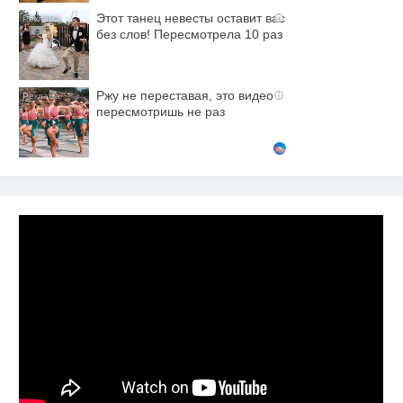
Этот танец невесты оставит вас
i
без слов! Пересмотрела 10 раз
Ржу не переставая, это видео
i
пересмотришь не раз