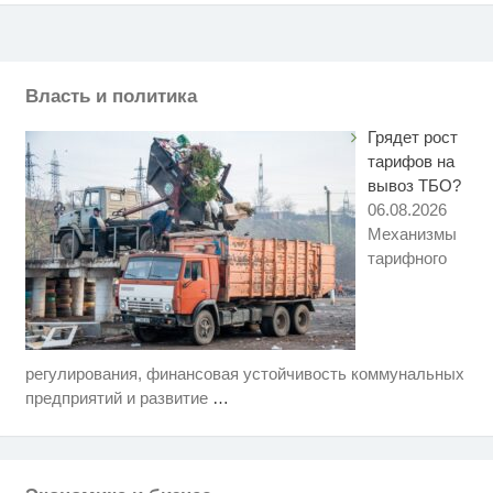
Власть и политика
Грядет рост
тарифов на
вывоз ТБО?
06.08.2026
Механизмы
тарифного
регулирования, финансовая устойчивость коммунальных
Этот танец невесты оставит вас
i
без слов! Пересмотрела 10 раз
предприятий и развитие
…
Ржу не переставая, это видео
i
пересмотришь не раз