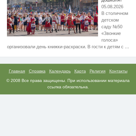
05.08.2026
В столичном
детском
саду №50
«Звонкие
голоса»
Ролик длится несколько секунд,
i
организовали день книжки-раскраски. В гости к детям с
…
а смеяться вы будете долго
Этот танец невесты оставит вас
i
без слов! Пересмотрела 10 раз
Главная
Справка
Календарь
Карта
Религия
Контакты
Взломали Telegram Собчак - вот
© 2008 Все права защищены. При использовании материала
i
что нашлось в переписках
ссылка обязательна.