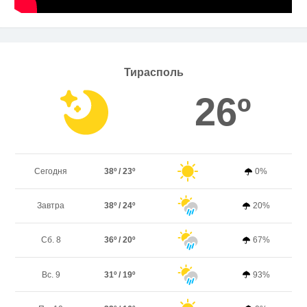
Тирасполь
26º
Сегодня
38º / 23º
0%
Завтра
38º / 24º
20%
Сб. 8
36º / 20º
67%
Вс. 9
31º / 19º
93%