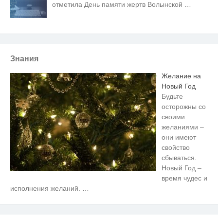
отметила День памяти жертв Волынской
…
Знания
Желание на
Новый Год
Будьте
осторожны со
своими
желаниями –
они имеют
свойство
сбываться.
Новый Год –
время чудес и
Скрытая камера на пляже
i
исполнения желаний.
…
Крыма: Что люди вытворяют,
когда их не видят...
Ролик длится несколько секунд,
i
а смеяться вы будете долго