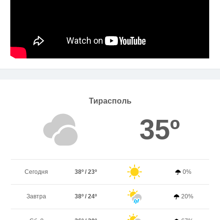
Тирасполь
35º
Сегодня
38º / 23º
0%
Завтра
38º / 24º
20%