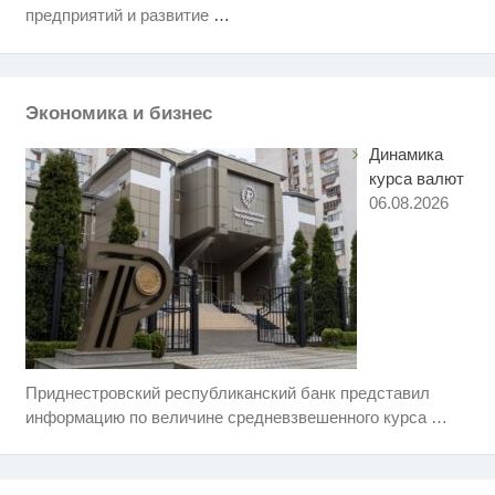
Крыма: Что люди вытворяют,
предприятий и развитие
…
когда их не видят...
Ролик длится несколько секунд,
i
а смеяться вы будете долго
Экономика и бизнес
Взломали Telegram Собчак - вот
i
что нашлось в переписках
Динамика
курса валют
06.08.2026
Приднестровский республиканский банк представил
Этот танец невесты оставит вас
i
без слов! Пересмотрела 10 раз
информацию по величине средневзвешенного курса
…
Ржу не переставая, это видео
i
пересмотришь не раз