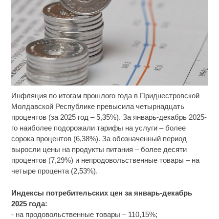
Инфляция по итогам прошлого года в Приднестровской
Ржу не переставая, это видео пересмотришь не
i
раз
Молдавской Республике превысила четырнадцать
процентов (за 2025 год – 5,35%). За январь-декабрь 2025-
Ролик длится пару секунд, но вы будете в шоке
i
го наиболее подорожали тарифы на услуги – более
от увиденного
сорока процентов (6,38%). За обозначенный период
выросли цены на продукты питания – более десяти
Ролик из Омска: вы будете смеяться долго
i
процентов (7,29%) и непродовольственные товары – на
четыре процента (2,53%).
Индексы потребительских цен за январь-декабрь
2025 года:
- на продовольственные товары – 110,15%;