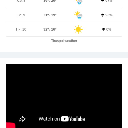
Сб. 8
36º / 20º
67%
Вс. 9
31º / 19º
93%
Пн. 10
32º / 16º
0%
Tiraspol weather