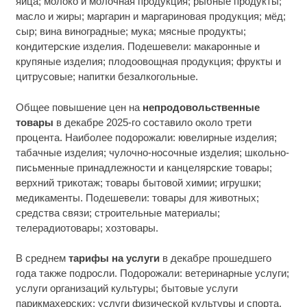
яйца; молоко и молочная продукция; рыбные продукты;
масло и жиры; маргарин и маргариновая продукция; мёд;
сыр; вина виноградные; мука; мясные продукты;
кондитерские изделия. Подешевели: макаронные и
крупяные изделия; плодоовощная продукция; фрукты и
цитрусовые; напитки безалкогольные.
Общее повышение цен на
непродовольственные
товары
в декабре 2025-го составило около трети
процента. Наиболее подорожали: ювелирные изделия;
табачные изделия; чулочно-носочные изделия; школьно-
письменные принадлежности и канцелярские товары;
верхний трикотаж; товары бытовой химии; игрушки;
медикаменты. Подешевели: товары для животных;
средства связи; строительные материалы;
телерадиотовары; хозтовары.
В среднем
тарифы на услуги
в декабре прошедшего
года также подросли. Подорожали: ветеринарные услуги;
услуги организаций культуры; бытовые услуги
парикмахерских; услуги физической культуры и спорта.