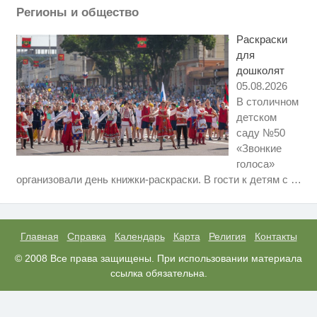
Регионы и общество
Королева вагона отожгла! Видео
i
не оставит равнодушным
Раскраски
для
дошколят
05.08.2026
В столичном
детском
саду №50
«Звонкие
голоса»
Скрытая камера на пляже
i
организовали день книжки-раскраски. В гости к детям с
…
Крыма: Что люди вытворяют,
когда их не видят...
Ролик длится пару секунд, но
i
вы будете в шоке от увиденного
Главная
Справка
Календарь
Карта
Религия
Контакты
Ролик из Омска: вы будете
© 2008 Все права защищены. При использовании материала
i
смеяться долго
ссылка обязательна.