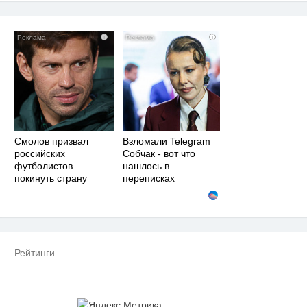
i
i
Смолов призвал
Взломали Telegram
российских
Собчак - вот что
футболистов
нашлось в
покинуть страну
переписках
Рейтинги