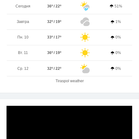
Сегодня
36º / 22º
51%
Завтра
32º / 19º
1%
Пн. 10
33º / 17º
0%
Вт. 11
36º / 19º
0%
Ср. 12
32º / 22º
0%
Tiraspol weather