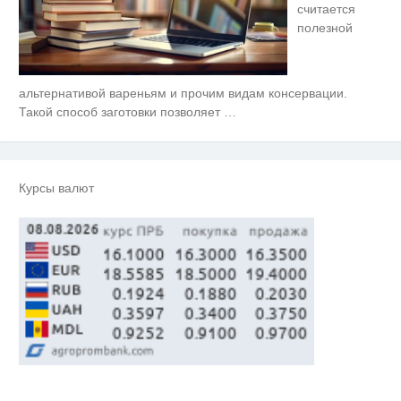
считается
полезной
альтернативой вареньям и прочим видам консервации.
Ролик длится несколько секунд,
i
а смеяться вы будете долго
Такой способ заготовки позволяет
…
Ролик длится пару секунд, но
i
вы будете в шоке от увиденного
Курсы валют
Королева вагона отожгла! Видео
i
не оставит равнодушным