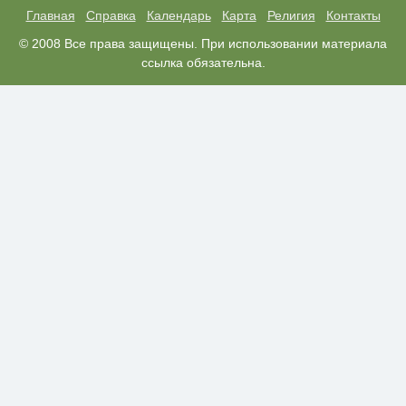
Главная
Справка
Календарь
Карта
Религия
Контакты
Королева вагона отожгла! Видео
© 2008 Все права защищены. При использовании материала
i
не оставит равнодушным
ссылка обязательна.