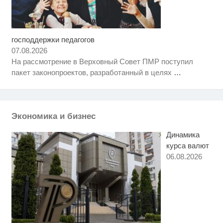
господдержки педагогов
Ржу не переставая, это видео
i
пересмотришь не раз
07.08.2026
На рассмотрение в Верховный Совет ПМР поступил
Смолов призвал российских
i
пакет законопроектов, разработанный в целях
…
футболистов покинуть страну
Взломали Telegram Собчак - вот
i
что нашлось в переписках
Экономика и бизнес
Динамика
курса валют
06.08.2026