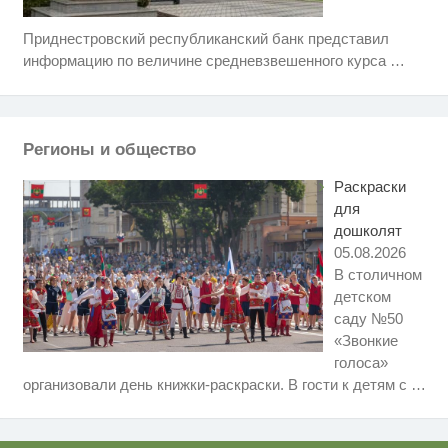
Приднестровский республиканский банк представил
Скрытая камера на пляже
i
Крыма: Что люди вытворяют,
информацию по величине средневзвешенного курса
…
когда их не видят...
Этот танец невесты оставит вас
i
без слов! Пересмотрела 10 раз
Регионы и общество
Ролик из Омска: вы будете
i
смеяться долго
Раскраски
для
дошколят
05.08.2026
В столичном
детском
саду №50
«Звонкие
голоса»
Ролик длится несколько секунд,
i
организовали день книжки-раскраски. В гости к детям с
…
а смеяться вы будете долго
Ролик длится пару секунд, но
i
вы будете в шоке от увиденного