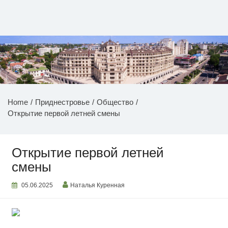
Перейти
к
содержимому
НОВОСТИ ПРИДНЕСТРОВЬЯ
Home
Приднестровье
Общество
Открытие первой летней смены
Открытие первой летней
смены
05.06.2025
Наталья Куренная