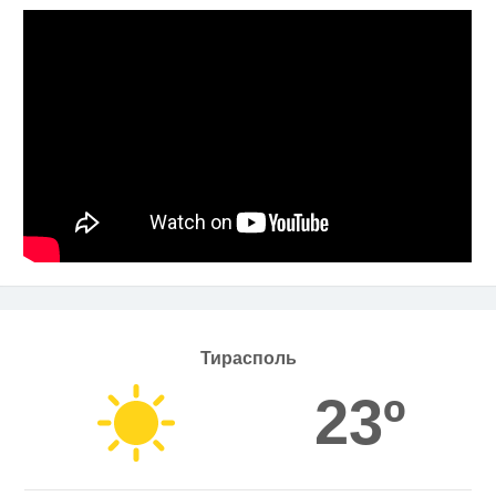
Тирасполь
23º