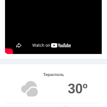
Тирасполь
30º