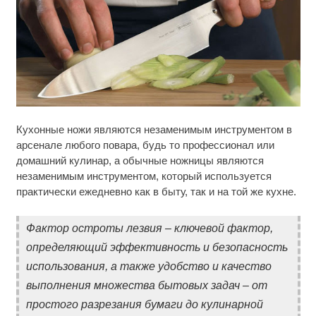
Скрытая камера на пляже Крыма: Что люди
i
Кухонные ножи являются незаменимым инструментом в
вытворяют, когда их не видят...
арсенале любого повара, будь то профессионал или
домашний кулинар, а обычные ножницы являются
Ролик длится несколько секунд, а смеяться вы
i
будете долго
незаменимым инструментом, который используется
практически ежедневно как в быту, так и на той же кухне.
Этот танец невесты оставит вас без слов!
i
Пересмотрела 10 раз
Фактор остроты лезвия – ключевой фактор,
определяющий эффективность и безопасность
использования, а также удобство и качество
выполнения множества бытовых задач – от
простого разрезания бумаги до кулинарной