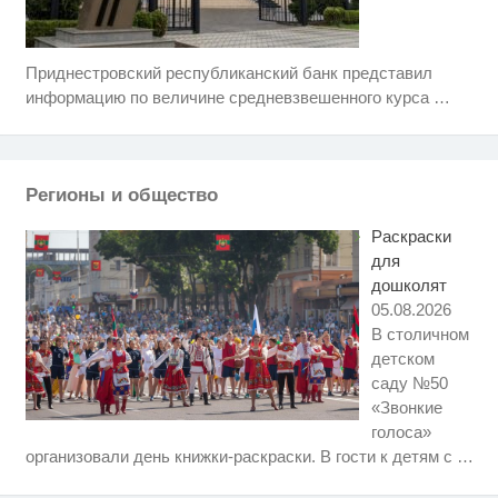
Приднестровский республиканский банк представил
Скрытая камера на пляже
i
Крыма: Что люди вытворяют,
информацию по величине средневзвешенного курса
…
когда их не видят...
Ролик длится несколько секунд,
i
а смеяться вы будете долго
Регионы и общество
Ржу не переставая, это видео
i
пересмотришь не раз
Раскраски
для
дошколят
05.08.2026
В столичном
детском
саду №50
«Звонкие
голоса»
Королева вагона отожгла! Видео
i
организовали день книжки-раскраски. В гости к детям с
…
не оставит равнодушным