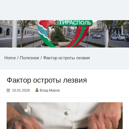
Перейти
к
содержимому
НОВОСТИ ПРИДНЕСТРОВЬЯ
Home
Полезное
Фактор остроты лезвия
Фактор остроты лезвия
10.01.2026
Влад Миров