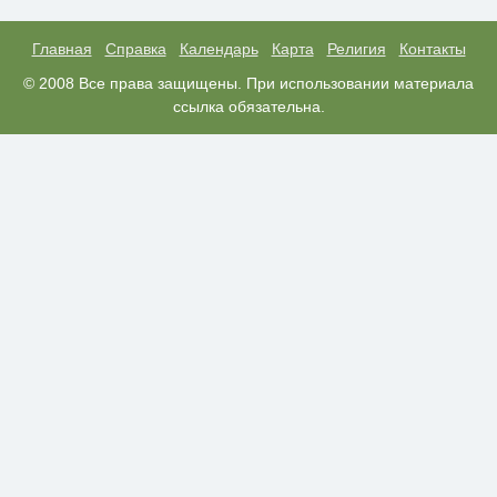
Ролик длится пару секунд, но
i
вы будете в шоке от увиденного
Главная
Справка
Календарь
Карта
Религия
Контакты
Этот танец невесты оставит вас
© 2008 Все права защищены. При использовании материала
i
без слов! Пересмотрела 10 раз
ссылка обязательна.