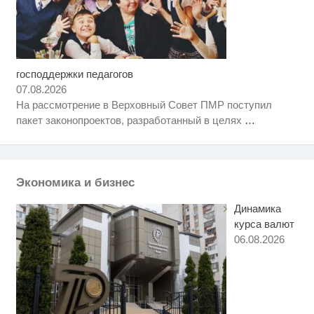
господдержки педагогов
Королева вагона отожгла! Видео
i
не оставит равнодушным
07.08.2026
На рассмотрение в Верховный Совет ПМР поступил
Ролик длится пару секунд, но
i
пакет законопроектов, разработанный в целях
…
вы будете в шоке от увиденного
Ролик из Омска: вы будете
i
смеяться долго
Экономика и бизнес
Динамика
курса валют
06.08.2026