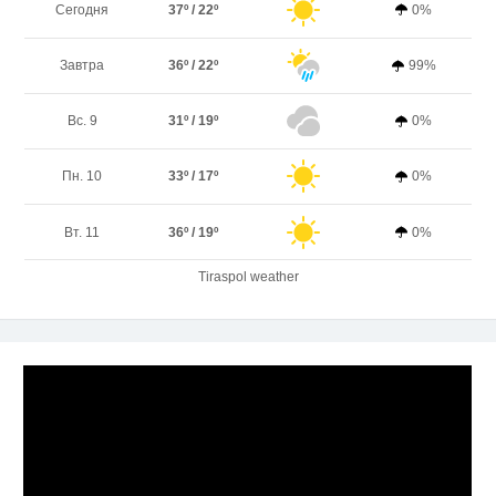
Сегодня
37º / 22º
0%
Завтра
36º / 22º
99%
Вс. 9
31º / 19º
0%
Пн. 10
33º / 17º
0%
Вт. 11
36º / 19º
0%
Tiraspol weather