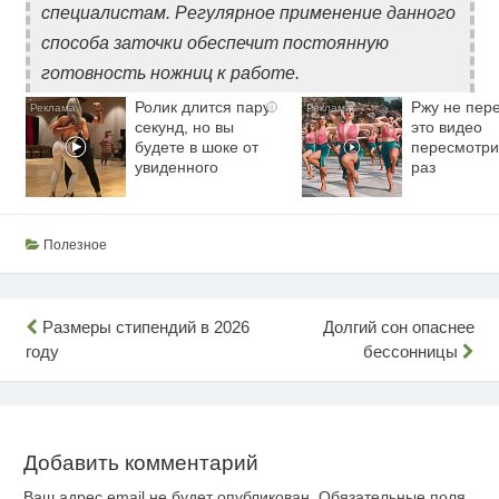
специалистам. Регулярное применение данного
способа заточки обеспечит постоянную
готовность ножниц к работе.
Ролик длится пару
Ржу не пере
i
секунд, но вы
это видео
будете в шоке от
пересмотри
увиденного
раз
Полезное
Навигация
Размеры стипендий в 2026
Долгий сон опаснее
году
бессонницы
по
записям
Добавить комментарий
Ваш адрес email не будет опубликован.
Обязательные поля