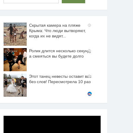
Скрытая камера на пляже
i
Крыма: Что люди вытворяют,
когда их не видят...
Ролик длится несколько секунд,
i
а смеяться вы будете долго
Этот танец невесты оставит вас
i
без слов! Пересмотрела 10 раз