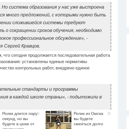
 Но система образования у нас уже выстроена
тся много предложений, с которыми нужно быть
нении сложившейся системы требуют
ть о сокращении сроков обучения, необходимо
окое профессиональное обсуждение», -
 Сергей Кравцов.
, что сегодня продолжается последовательная работа
разования: установлены единые нормативы
чество контрольных работ, внедрено единое
вательные стандарты и программы
ния в каждой школе страны», - подытожили в
Ролик длится пару
Ролик из Омска:
i
i
секунд, но вы
вы будете
будете в шоке от
смеяться долго
увиденного