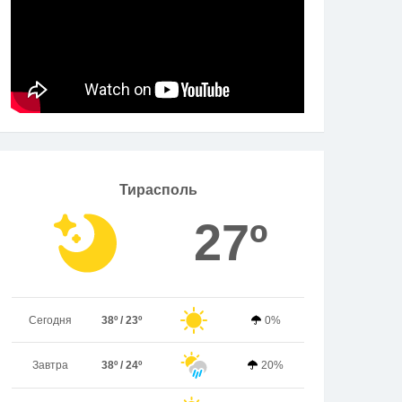
Тирасполь
27º
Сегодня
38º / 23º
0%
Завтра
38º / 24º
20%