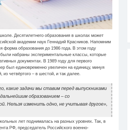
школе. Десятилетнего образования в школах может
лик из Омска: вы
Взломали Telegram
i
i
дете смеяться долго
Собчак - вот что
ссийской академии наук Геннадий Красников. Напомним
нашлось в переписках
 форма образования до 1986 года. В этом году
, были набраны экспериментальные классы, которые
тивных документах. В 1989 году для первого
мер был единовременно увеличен на единицу, минуя
 из четвёртого – в шестой, и так далее.
о, какие задачи мы ставим перед выпускниками
 дальнейшим образованием – со
й. Нельзя изменить одно, не учитывая другое»,
кольных лет поднималась на разных уровнях. Так, в
ента РФ, председатель Российского военно-