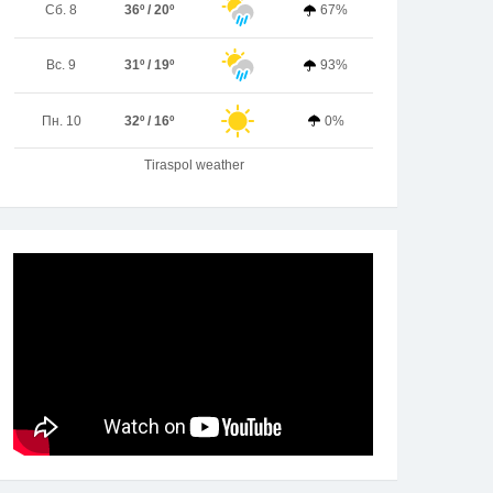
Сб. 8
36º / 20º
67%
Вс. 9
31º / 19º
93%
Пн. 10
32º / 16º
0%
Tiraspol weather