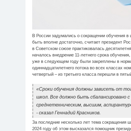
В России задумались о сокращении обучения в 
Ролик длится пару
Ро
i
секунд, но вы будете в
бу
быть вполне достаточно, считает президент Ро
шоке от увиденного
в Советском союзе практиковалась десятилетняя
началось внедрение 11-летнего срока обучения
уже в следующем году были закреплены в норма
одиннадцатилетнего потока во всех классах но
четвертый – из третьего класса перешли в пятый,
«Сроки обучения должны зависеть от тог
школ. Все должно быть сбалансировано с
среднетехническим, высшим, аспирантуро
- сказал Геннадий Красников.
За последние несколько лет тема сокращения ш
2024 году об этом высказался помощник презид