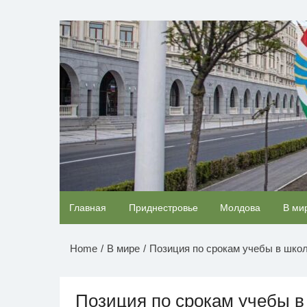
Перейти
к
НОВОСТИ ПРИДНЕСТР
содержимому
Ролик длится несколько секунд, а смеяться
Главная
Приднестровье
Молдова
В ми
будете долго
Home
В мире
Позиция по срокам учебы в шко
Позиция по срокам учебы в