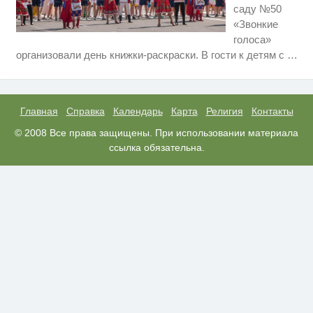
саду №50
«Звонкие
голоса»
Ролик длится несколько секунд,
i
организовали день книжки-раскраски. В гости к детям с
…
а смеяться вы будете долго
Рак начинается не с боли:
i
онколог назвал первый «тихий»
признак болезни
Главная
Справка
Календарь
Карта
Религия
Контакты
Обнаружена тайная семья
© 2008 Все права защищены. При использовании материала
i
пропавшего Усольцева: вторая
ссылка обязательна.
жена и дочь