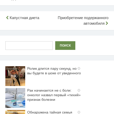
Навигация
Капустная диета
Приобретение подержанного
автомобиля
по
записям
Поиск
ПОИСК
Ролик длится пару секунд, но
i
вы будете в шоке от увиденного
Рак начинается не с боли:
i
онколог назвал первый «тихий»
признак болезни
Обнаружена тайная семья
i