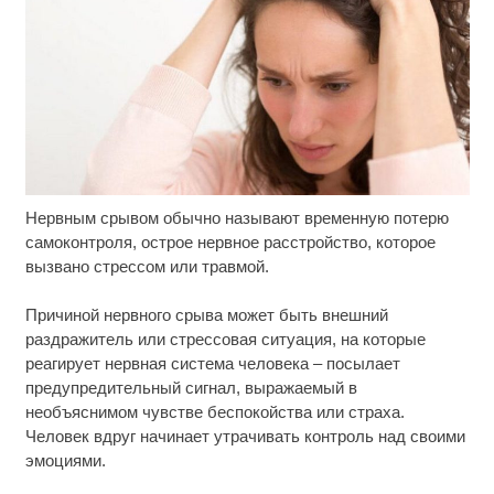
Нервным срывом обычно называют временную потерю
Ролик из Омска: вы будете смеяться долго
i
самоконтроля, острое нервное расстройство, которое
вызвано стрессом или травмой.
Ролик длится пару секунд, но вы будете в шоке
i
от увиденного
Причиной нервного срыва может быть внешний
раздражитель или стрессовая ситуация, на которые
Рак начинается не с боли: онколог назвал
i
реагирует нервная система человека – посылает
первый «тихий» признак болезни
предупредительный сигнал, выражаемый в
необъяснимом чувстве беспокойства или страха.
Человек вдруг начинает утрачивать контроль над своими
эмоциями.