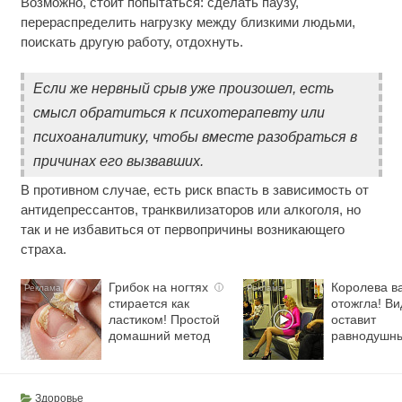
Возможно, стоит попытаться: сделать паузу,
перераспределить нагрузку между близкими людьми,
поискать другую работу, отдохнуть.
Если же нервный срыв уже произошел, есть
смысл обратиться к психотерапевту или
психоаналитику, чтобы вместе разобраться в
причинах его вызвавших.
В противном случае, есть риск впасть в зависимость от
антидепрессантов, транквилизаторов или алкоголя, но
так и не избавиться от первопричины возникающего
страха.
Грибок на ногтях
Королева в
i
стирается как
отожгла! Ви
ластиком! Простой
оставит
домашний метод
равнодушн
Здоровье