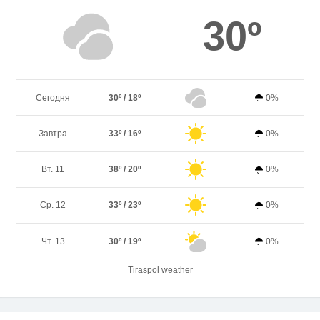
30º
Сегодня
30º / 18º
0%
Завтра
33º / 16º
0%
Вт. 11
38º / 20º
0%
Ср. 12
33º / 23º
0%
Чт. 13
30º / 19º
0%
Tiraspol weather