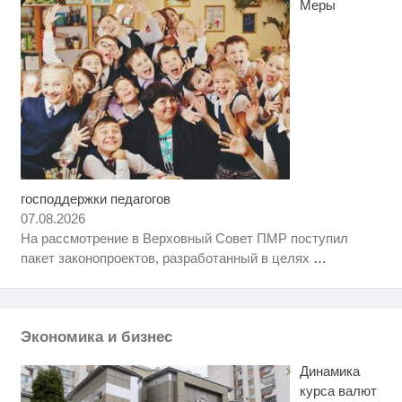
Меры
господдержки педагогов
Этот танец невесты оставит вас
i
без слов! Пересмотрела 10 раз
07.08.2026
На рассмотрение в Верховный Совет ПМР поступил
Скрытая камера на пляже
i
пакет законопроектов, разработанный в целях
…
Крыма: Что люди вытворяют,
когда их не видят...
Королева вагона отожгла! Видео
i
не оставит равнодушным
Экономика и бизнес
Динамика
курса валют