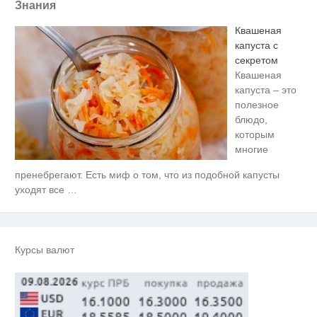
Знания
Квашеная
капуста с
секретом
Квашеная
капуста – это
полезное
блюдо,
которым
многие
пренебрегают. Есть миф о том, что из подобной капусты
Ролик длится несколько секунд,
i
а смеяться вы будете долго
уходят все
…
Обнаружена тайная семья
i
пропавшего Усольцева: вторая
жена и дочь
Курсы валют
Канадская гимнастка Беззубенко
i
призналась, чем ее
разочаровала Москва