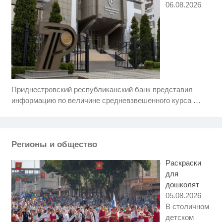
06.08.2026
Приднестровский республиканский банк представил
Ржу не переставая, это видео
i
пересмотришь не раз
информацию по величине средневзвешенного курса
…
Ролик из Омска: вы будете
i
смеяться долго
Регионы и общество
Ролик длится пару секунд, но
i
вы будете в шоке от увиденного
Раскраски
для
дошколят
05.08.2026
В столичном
детском