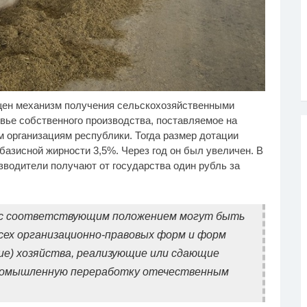
ущен механизм получения сельскохозяйственными
лик длится пару
"Потеряли стыд в погоне
i
i
кунд, но вы будете в
за "Диором": Поплавская
вье собственного производства, поставляемое на
ке от увиденного
вмазала семейке
организациям республики. Тогда размер дотации
Плющенко
 базисной жирности 3,5%. Через год он был увеличен. В
водители получают от государства один рубль за
 с соответствующим положением могут быть
всех организационно-правовых форм и форм
ие) хозяйства, реализующие или сдающие
промышленную переработку отечественным