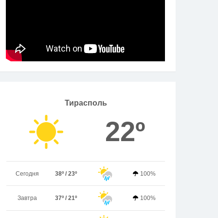
Тирасполь
22º
Сегодня
38º / 23º
100%
Завтра
37º / 21º
100%