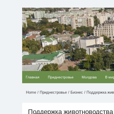
Перейти
к
НОВОСТИ ПРИДНЕСТР
содержимому
Ролик длится несколько секунд, а смеяться
Главная
Приднестровье
Молдова
В ми
будете долго
Home
Приднестровье
Бизнес
Поддержка жив
Поддержка животноводства