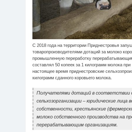
С 2018 года на территории Приднестровья зап
Ролик из Омска: вы
Ро
i
будете смеяться долго
се
товаропроизводителями дотаций за молоко коро
шо
промышленную переработку перерабатывающим 
составлял 50 копеек за 1 килограмм молока при
настоящее время приднестровские сельхозпроиз
килограмм сданного коровьего молока.
Получателями дотаций в соответствии
сельхозорганизации – юридические лица 
собственности, крестьянские (фермерск
молоко собственного производства на 
перерабатывающим организациям.