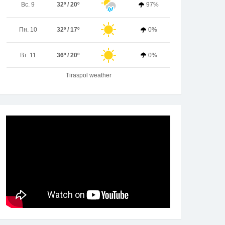
Вс. 9
32º / 20º
97%
Пн. 10
32º / 17º
0%
Вт. 11
36º / 20º
0%
Tiraspol weather