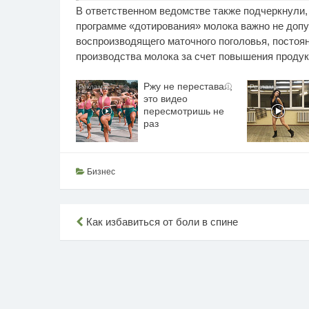
В ответственном ведомстве также подчеркнули, 
программе «дотирования» молока важно не допу
воспроизводящего маточного поголовья, постоя
производства молока за счет повышения продук
Ржу не переставая,
i
это видео
пересмотришь не
раз
Бизнес
Навигация
Как избавиться от боли в спине
по
записям