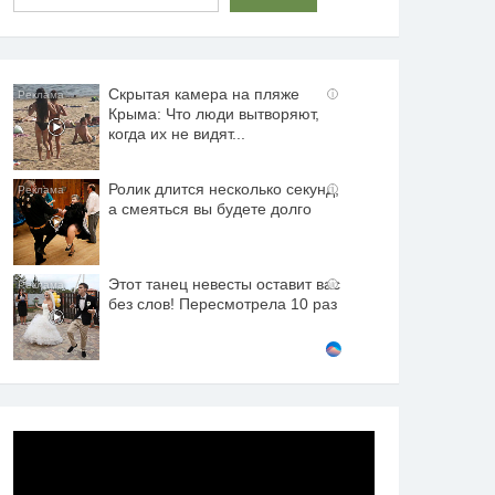
Скрытая камера на пляже
i
Крыма: Что люди вытворяют,
когда их не видят...
Ролик длится несколько секунд,
i
а смеяться вы будете долго
Этот танец невесты оставит вас
i
без слов! Пересмотрела 10 раз