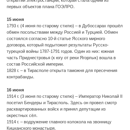
открытии электростанции, которая стала одним из
первых объектов плана ГОЭЛРО.
15 июня
1793 г. (4 июня по старому стилю) – в Дубоссарах прошёл
обмен посольствами между Россией и Турцией. Обмен
состоялся согласно 10-й статье Ясского мирного
договора, который подытожил результаты Русско-
турецкой войны 1787-1791 годов. Один из них: южная
часть Приднестровья (к югу от реки Ягорлык) вошла в
состав Российской империи.
1828 г. – в Тирасполе открыта таможня для пресечения
контрабанды.
16 июня
1914 г. (3 июня по старому стилю) – Император Николай II
посетил Бендеры и Тирасполь. Здесь он провел смотр
расквартированных войск и принял депутации из
окрестных сёл.
1914 г. – водружение главного колокола на звонницу
Кицканского монастыря.