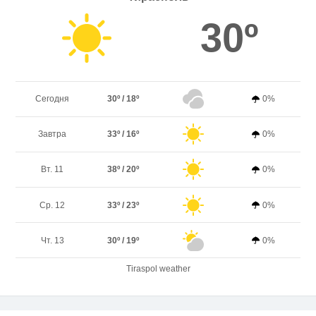
30º
Сегодня
30º / 18º
0%
Завтра
33º / 16º
0%
Вт. 11
38º / 20º
0%
Ср. 12
33º / 23º
0%
Чт. 13
30º / 19º
0%
Tiraspol weather