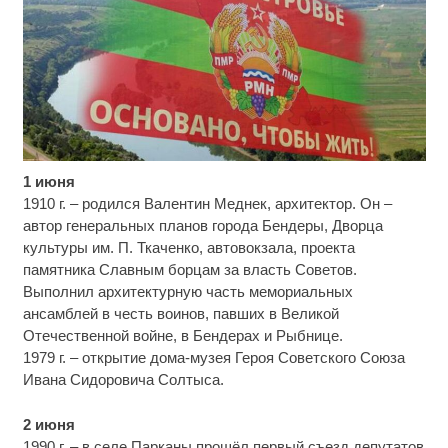
1 июня
Канадская гимнастка Беззубенко призналась,
i
чем ее разочаровала Москва
1910 г. – родился Валентин Меднек, архитектор. Он –
автор генеральных планов города Бендеры, Дворца
Ролик из Омска: вы будете смеяться долго
i
культуры им. П. Ткаченко, автовокзала, проекта
памятника Славным борцам за власть Советов.
Выполнил архитектурную часть мемориальных
Ролик длится пару секунд, но вы будете в шоке
i
ансамблей в честь воинов, павших в Великой
от увиденного
Отечественной войне, в Бендерах и Рыбнице.
1979 г. – открытие дома-музея Героя Советского Союза
Ивана Сидоровича Солтыса.
2 июня
1990 г. – в селе Парканы прошёл первый съезд депутатов