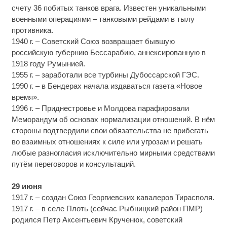
счету 36 побитых танков врага. Известен уникальными
военными операциями – танковыми рейдами в тылу
противника.
1940 г. – Советский Союз возвращает бывшую
российскую губернию Бессарабию, аннексированную в
1918 году Румынией.
1955 г. – заработали все турбины Дубоссарской ГЭС.
1990 г. – в Бендерах начала издаваться газета «Новое
время».
1996 г. – Приднестровье и Молдова парафировали
Меморандум об основах нормализации отношений. В нём
стороны подтвердили свои обязательства не прибегать
во взаимных отношениях к силе или угрозам и решать
любые разногласия исключительно мирными средствами
путём переговоров и консультаций.
29 июня
1917 г. – создан Союз Георгиевских кавалеров Тирасполя.
1917 г. – в селе Плоть (сейчас Рыбницкий район ПМР)
родился Петр Аксентьевич Крученюк, советский