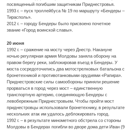
посвященный погибшим защитникам Приднестровья.
1993 г. – пуск троллейбуса № 19 по маршруту «Бендеры –
Тирасполь».
2012 г. – городу Бендеры было присвоено почетное
звание «Город воинской славы».
20 июня
1992 г. – сражение на мосту через Днестр. Накануне
ночью регулярная армия Молдовы заняла оборону на
правом берегу реки, заблокировав въезд в Бендеры. У
моста сосредоточились два мотострелковых батальона с
бронетехникой и противотанковыми орудиями «Рапира».
Приднестровские силы самообороны приняли решение
прорваться в город через мост – единственную
транспортную артерию, соединяющую Бендеры с
левобережным Приднестровьем. Чтобы пройти мост
приднестровцы использовали бронетехнику, в результате
нескольких атак им удалось деблокировать город.
1992 г. – в результате минометного обстрела со стороны
Молдовы в Бендерах погибли во дворе дома дети Иван (9