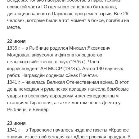
воинской части I Отдельного саперного батальона,
дислоцированного в Парканах, прогремел взрыв. Все 26
человек, которые были в тот момент в боксе, погибли на
месте.
22 июня
1935 г. – в Рыбнице родился Михаил Яковлевич
Молдован, вирусолог и фитопатолог, доктор
сельскохозяйственных наук (1976 г.). Член-
корреспондент АН МССР (1978 г.). Автор 140 научных
работ. Награждён орденом «Знак Почёта».
1941 г. – началась Великая Отечественная война. В этот
день немецкая и румынская авиация нанесла бомбовые
удары по военному аэродрому и железнодорожным
станциям Тирасполя, а также мостам через Днестр у
Рыбницы и Бендер.
23 июня
1941 г. – в Тирасполе началось издание газеты «Красное
знамя», известной сегодня как «Днестровская правда». В