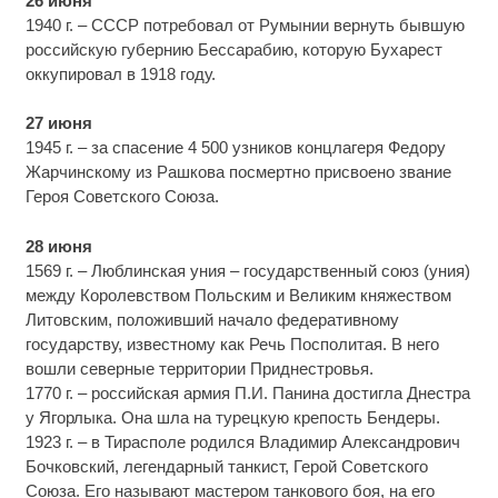
26 июня
1940 г. – СССР потребовал от Румынии вернуть бывшую
российскую губернию Бессарабию, которую Бухарест
оккупировал в 1918 году.
27 июня
1945 г. – за спасение 4 500 узников концлагеря Федору
Жарчинскому из Рашкова посмертно присвоено звание
Героя Советского Союза.
28 июня
1569 г. – Люблинская уния – государственный союз (уния)
между Королевством Польским и Великим княжеством
Литовским, положивший начало федеративному
государству, известному как Речь Посполитая. В него
вошли северные территории Приднестровья.
1770 г. – российская армия П.И. Панина достигла Днестра
у Ягорлыка. Она шла на турецкую крепость Бендеры.
1923 г. – в Тирасполе родился Владимир Александрович
Бочковский, легендарный танкист, Герой Советского
Союза. Его называют мастером танкового боя, на его