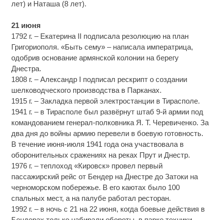
лет) и Наташа (8 лет).
21 июня
1792 г. – Екатерина II подписала резолюцию на план
Григориополя. «Быть сему» – написала императрица,
одобрив основание армянской колонии на берегу
Днестра.
1808 г. – Александр I подписал рескрипт о создании
шелководческого производства в Парканах.
1915 г. – Закладка первой электростанции в Тирасполе.
1941 г. – в Тирасполе был развёрнут штаб 9-й армии под
командованием генерал-полковника Я. Т. Черевиченко. За
два дня до войны армию перевели в боевую готовность.
В течение июня-июля 1941 года она участвовала в
оборонительных сражениях на реках Прут и Днестр.
1976 г. – теплоход «Кировск» провел первый
пассажирский рейс от Бендер на Днестре до Затоки на
черноморском побережье. В его каютах было 100
спальных мест, а на палубе работал ресторан.
1992 г. – в ночь с 21 на 22 июня, когда боевые действия в
Бендерах только набирали обороты, в парке техники