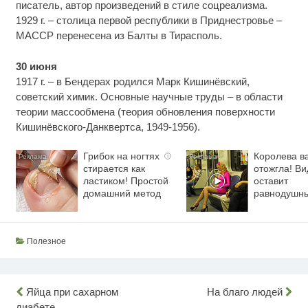
писатель, автор произведений в стиле соцреализма.
1929 г. – столица первой республики в Приднестровье –
МАССР перенесена из Балты в Тирасполь.
30 июня
1917 г. – в Бендерах родился Марк Кишинёвский,
советский химик. Основные научные труды – в области
теории массообмена (теория обновления поверхности
Кишинёвского-Данквертса, 1949-1956).
Грибок на ногтях
Королева в
i
стирается как
отожгла! Ви
ластиком! Простой
оставит
домашний метод
равнодушн
Полезное
Навигация
Яйца при сахарном
На благо людей
диабете