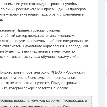
или внимание участию приднестровских учебных
 по линии российского Минпроса. Один из примеров –
ние – включение наших педагогов и управленцев в
и.
зование. Приднестровская сторона
т учебный сектор представлен значительным
х можно получить различные рабочие специальности.
витии системы дуального образования. Собеседники
ья будет полезно участвовать в чемпионатах
ных интенсивных курсах обучения какому-либо
Приднестровья посетили офис ФГБОУ «Российский
ия воспитательной системы, роль социального
 а также перспективы участия Приднестровья в
я», который вскоре состоится в Москве.
уровень воспитательной работы, проводимой в
овья, и выразили готовность к обмену