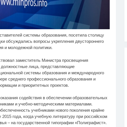
ставителей системы образования, посетила столицу
ролева вагона
Ролик из Омска: вы
i
i
ожгла! Видео не
будете смеяться долго
дки обсуждались вопросы укрепления двустороннего
тавит равнодушным
ия и молодежной политики.
аствовал заместитель Министра просвещения
е должностные лица, представляющие
циональной системы образования и международного
фере среднего профессионального образования и
ормации и приоритетных проектов.
оказания содействия в обеспечении образовательных
никами и учебно-методическими материалами.
обеспеченность учебниками нового поколения крайне
у 2015 года, когда учебную литературу при российском
вья – на государственной типографии «Полиграфист».