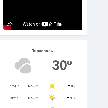
Тирасполь
30º
Сегодня
37º / 22º
0%
Завтра
36º / 22º
99%