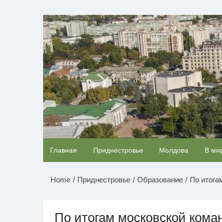
Перейти
к
НОВОСТИ ПРИДНЕСТР
содержимому
Скрытая камера на пляже Крыма: Что люди
Главная
Приднестровье
Молдова
В ми
вытворяют, когда их не видят...
Home
Приднестровье
Образование
По итога
По итогам московской кома