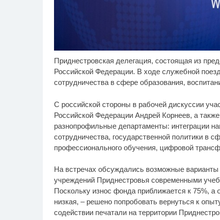
Приднестровская делегация, состоящая из пред
Ржу не переставая, это
Ко
i
видео пересмотришь не
от
Российской Федерации. В ходе служебной поез
раз
ос
сотрудничества в сфере образования, воспитан
С российской стороны в рабочей дискуссии уч
Российской Федерации Андрей Корнеев, а такж
разнопрофильные департаменты: интеграции на
сотрудничества, государственной политики в с
профессионального обучения, цифровой трансф
На встречах обсуждались возможные варианты 
учреждений Приднестровья современными учеб
Поскольку износ фонда приближается к 75%, а 
низкая, – решено попробовать вернуться к опыт
содействии печатали на территории Приднестро