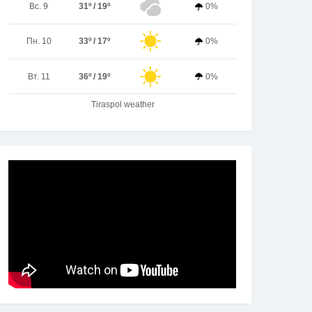
Вс. 9
31º / 19º
0%
Пн. 10
33º / 17º
0%
Вт. 11
36º / 19º
0%
Tiraspol weather