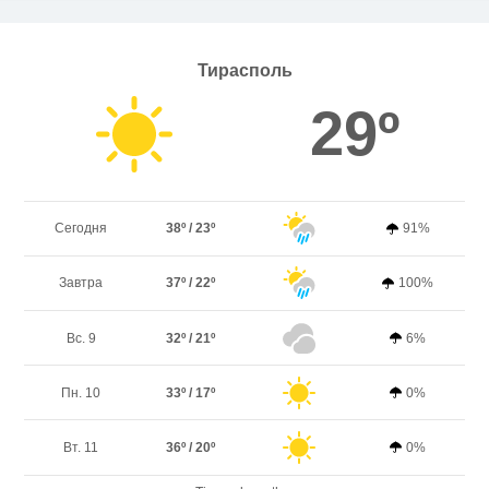
Тирасполь
29º
Сегодня
38º / 23º
91%
Завтра
37º / 22º
100%
Вс. 9
32º / 21º
6%
Пн. 10
33º / 17º
0%
Вт. 11
36º / 20º
0%