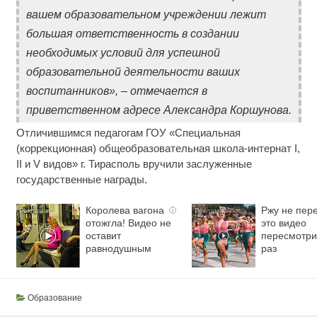
вашем образовательном учреждении лежит
большая ответственность в создании
необходимых условий для успешной
образовательной деятельности ваших
воспитанников», – отмечается в
приветственном адресе Александра Коршунова.
Отличившимся педагогам ГОУ «Специальная
(коррекционная) общеобразовательная школа-интернат I,
II и V видов» г. Тирасполь вручили заслуженные
государственные награды.
Королева вагона
Ржу не пере
i
отожгла! Видео не
это видео
оставит
пересмотри
равнодушным
раз
Образование