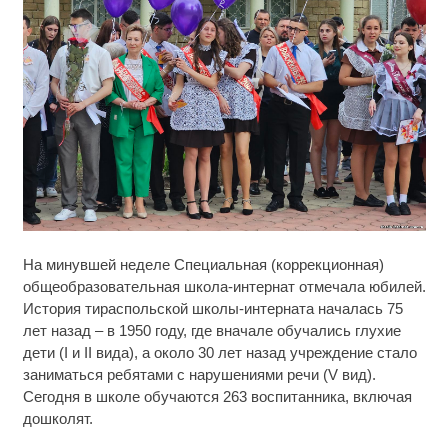
Ролик длится несколько секунд, а смеяться вы
i
На минувшей неделе Специальная (коррекционная)
будете долго
общеобразовательная школа-интернат отмечала юбилей.
История тираспольской школы-интерната началась 75
Этот танец невесты оставит вас без слов!
i
Пересмотрела 10 раз
лет назад – в 1950 году, где вначале обучались глухие
дети (I и II вида), а около 30 лет назад учреждение стало
Королева вагона отожгла! Видео не оставит
заниматься ребятами с нарушениями речи (V вид).
i
равнодушным
Сегодня в школе обучаются 263 воспитанника, включая
дошколят.