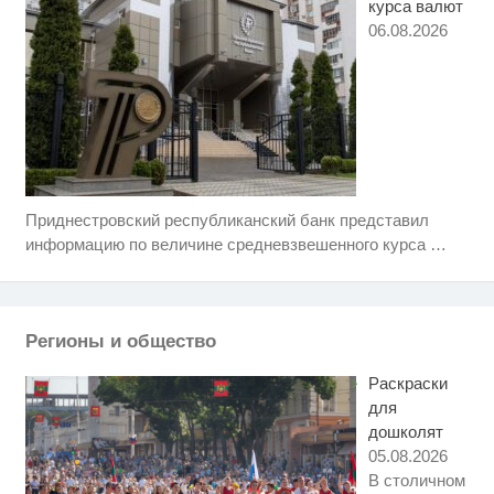
курса валют
06.08.2026
Приднестровский республиканский банк представил
Скрытая камера на пляже
i
Крыма: Что люди вытворяют,
информацию по величине средневзвешенного курса
…
когда их не видят...
Какие товары пропадут из
i
магазинов с 1 августа 2026 года
Регионы и общество
Врач дала 5 советов, чтобы
i
защититься от инфаркта и
Раскраски
инсульта летом
для
дошколят
05.08.2026
В столичном