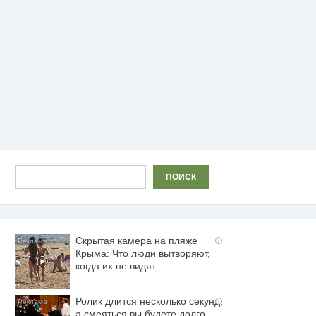
Поиск
ПОИСК
Скрытая камера на пляже
i
Крыма: Что люди вытворяют,
когда их не видят...
Ролик длится несколько секунд,
i
а смеяться вы будете долго