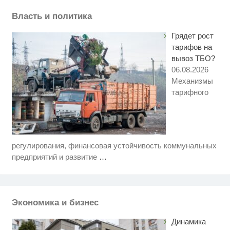
Власть и политика
Грядет рост
тарифов на
вывоз ТБО?
06.08.2026
Механизмы
тарифного
регулирования, финансовая устойчивость коммунальных
Ржу не переставая, это видео
i
пересмотришь не раз
предприятий и развитие
…
Ролик длится пару секунд, но
i
вы будете в шоке от увиденного
Экономика и бизнес
Ролик из Омска: вы будете
i
смеяться долго
Динамика