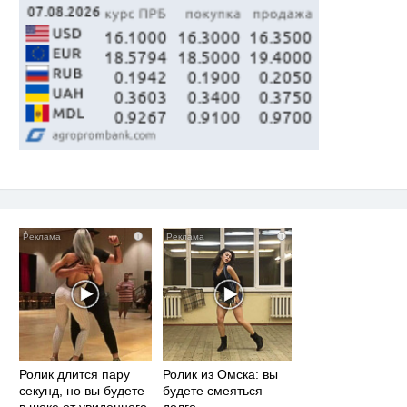
i
i
Ролик длится пару
Ролик из Омска: вы
секунд, но вы будете
будете смеяться
в шоке от увиденного
долго