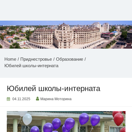
Перейти
к
содержимому
НОВОСТИ ПРИДНЕСТРОВЬЯ
Home
Приднестровье
Образование
Юбилей школы-интерната
Юбилей школы-интерната
04.11.2025
Марина Моторина