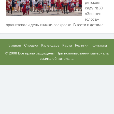
детском
саду №50
«Звонкие
голоса»
Ролик длится несколько секунд,
i
организовали день книжки-раскраски. В гости к детям с
…
а смеяться вы будете долго
Этот танец невесты оставит вас
i
без слов! Пересмотрела 10 раз
Главная
Справка
Календарь
Карта
Религия
Контакты
Королева вагона отожгла! Видео
© 2008 Все права защищены. При использовании материала
i
не оставит равнодушным
ссылка обязательна.