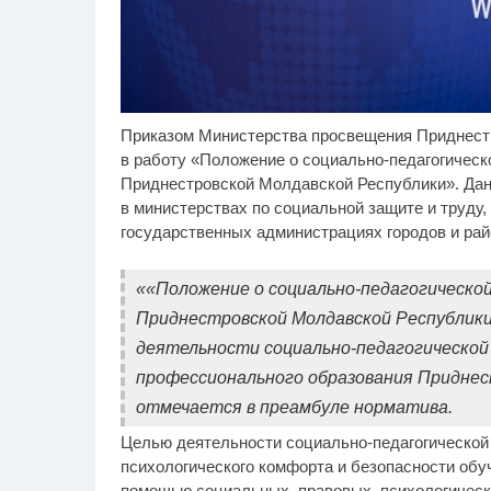
Приказом Министерства просвещения Приднест
Скрытая камера на
Ро
i
пляже Крыма: Что люди
се
в работу «Положение о социально-педагогическ
вытворяют, когда их не
бу
Приднестровской Молдавской Республики». Дан
видят...
в министерствах по социальной защите и труду,
государственных администрациях городов и ра
««Положение о социально-педагогической
Приднестровской Молдавской Республики 
деятельности социально-педагогической 
профессионального образования Приднес
отмечается в преамбуле норматива.
Целью деятельности социально-педагогической
психологического комфорта и безопасности обу
помощью социальных, правовых, психологическ