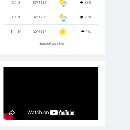
Сб. 8
37º / 22º
87%
Вс. 9
32º / 20º
20%
Пн. 10
32º / 17º
0%
Tiraspol weather