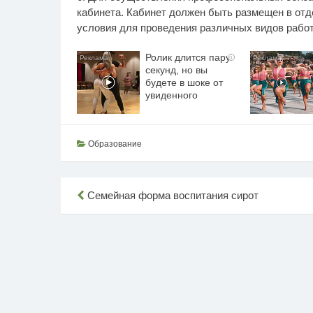
кабинета. Кабинет должен быть размещен в о
условия для проведения различных видов рабо
Ролик длится пару
i
секунд, но вы
будете в шоке от
увиденного
Образование
Навигация
Семейная форма воспитания сирот
по
записям