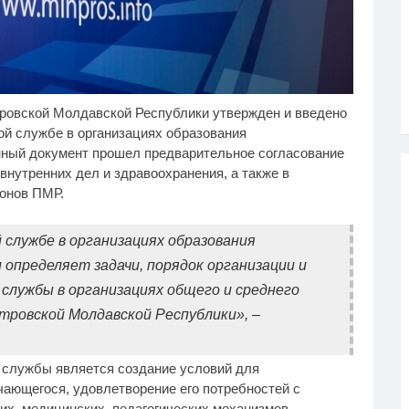
ровской Молдавской Республики утвержден и введено
лик длится несколько
Взломали Telegram
i
i
кунд, а смеяться вы
Собчак - вот что
ой службе в организациях образования
дете долго
нашлось в переписках
ный документ прошел предварительное согласование
 внутренних дел и здравоохранения, а также в
йонов ПМР.
 службе в организациях образования
определяет задачи, порядок организации и
службы в организациях общего и среднего
тровской Молдавской Республики», –
 службы является создание условий для
чающегося, удовлетворение его потребностей с
их, медицинских, педагогических механизмов