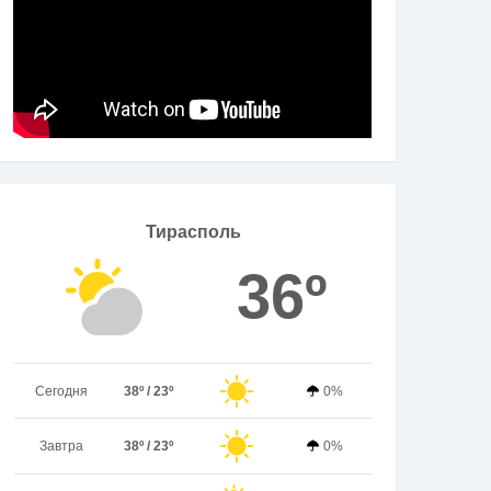
Тирасполь
36º
Сегодня
38º / 23º
0%
Завтра
38º / 23º
0%