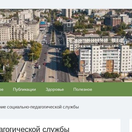
ОВЬЯ
оке
Ржу не переставая, это видео пересмотришь не
ре
Публикации
Здоровье
Полезное
i
i
раз
ие социально-педагогической службы
агогической службы