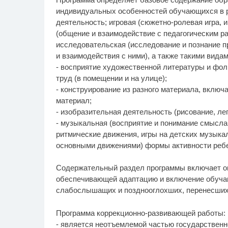
индивидуальных особенностей обучающихся в р
деятельность; игровая (сюжетно-ролевая игра, и
(общение и взаимодействие с педагогическим ра
исследовательская (исследование и познание п
и взаимодействия с ними), а также такими видам
- восприятие художественной литературы и фо
труд (в помещении и на улице);
- конструирование из разного материала, включ
материал;
- изобразительная деятельность (рисование, леп
- музыкальная (восприятие и понимание смысла
ритмические движения, игры на детских музыка
основными движениями) формы активности ребе
Содержательный раздел программы включает о
обеспечивающей адаптацию и включение обучаю
слабослышащих и позднооглохших, перенесших 
Программа коррекционно-развивающей работы:
- является неотъемлемой частью государственн