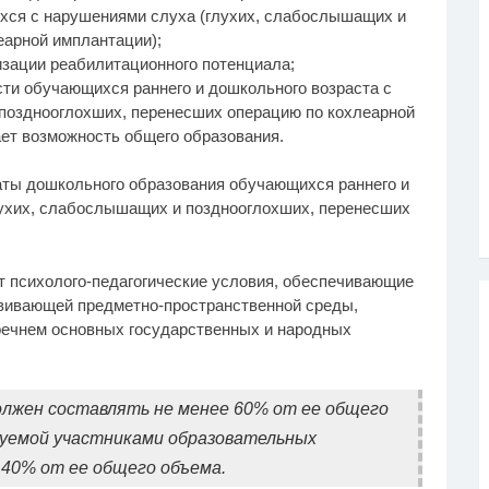
хся с нарушениями слуха (глухих, слабослышащих и
еарной имплантации);
изации реабилитационного потенциала;
ти обучающихся раннего и дошкольного возраста с
позднооглохших, перенесших операцию по кохлеарной
ет возможность общего образования.
ты дошкольного образования обучающихся раннего и
лухих, слабослышащих и позднооглохших, перенесших
т психолого-педагогические условия, обеспечивающие
звивающей предметно-пространственной среды,
речнем основных государственных и народных
лжен составлять не менее 60% от ее общего
руемой участниками образовательных
 40% от ее общего объема.