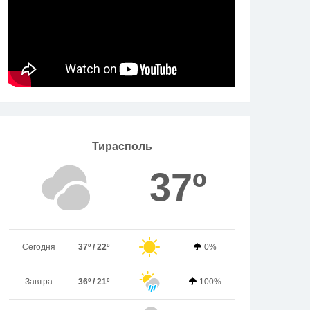
Тирасполь
37º
Сегодня
37º / 22º
0%
Завтра
36º / 21º
100%