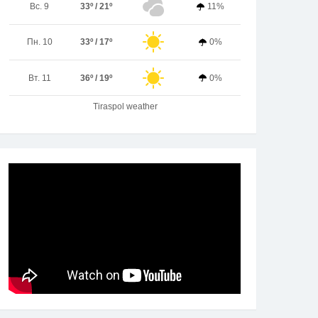
Вс. 9
33º / 21º
11%
Пн. 10
33º / 17º
0%
Вт. 11
36º / 19º
0%
Tiraspol weather