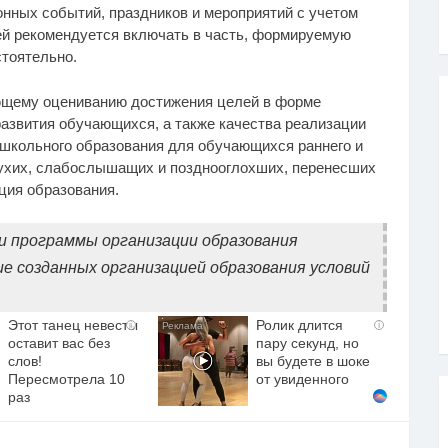
онных событий, праздников и мероприятий с учетом
ей рекомендуется включать в часть, формируемую
тоятельно.
ющему оцениванию достижения целей в форме
развития обучающихся, а также качества реализации
школьного образования для обучающихся раннего и
лухих, слабослышащих и позднооглохших, перенесших
ция образования.
и программы организации образования
ие созданных организацией образования условий
Этот танец невесты
Ролик длится
i
i
оставит вас без
пару секунд, но
слов!
вы будете в шоке
Пересмотрела 10
от увиденного
раз