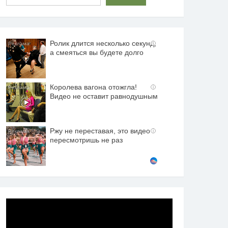
Ролик длится несколько секунд,
i
а смеяться вы будете долго
Королева вагона отожгла!
i
Видео не оставит равнодушным
Ржу не переставая, это видео
i
пересмотришь не раз