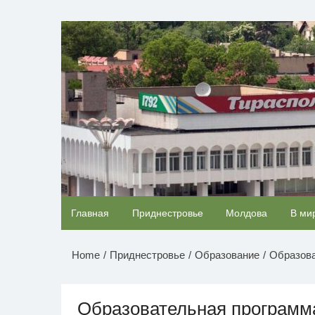
Перейти
к
НОВОСТИ ПРИДНЕСТР
содержимому
Ржу не переставая, это видео пересмотришь
Главная
Приднестровье
Молдова
В ми
раз
Home
Приднестровье
Образование
Образова
Образовательная программа