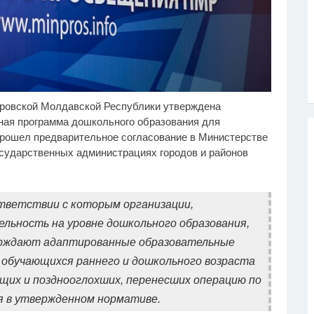
ровской Молдавской Республики утверждена
лик длится несколько
Ролик из Омска: вы
i
i
кунд, а смеяться вы
будете смеяться долго
ная программа дошкольного образования для
дете долго
рошел предварительное согласование в Министерстве
осударственных администрациях городов и районов
тветствии с которым организации,
ьность на уровне дошкольного образования,
рждают адаптированные образовательные
 обучающихся раннего и дошкольного возраста
ащих и позднооглохших, перенесших операцию по
я в утвержденном нормативе.