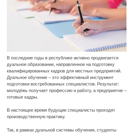
В последние годы в республике активно продвигается
Ролик из Омска: вы будете смеяться долго
i
дуальное образование, направленное на подготовку
квалифицированных кадров для местных предприятий.
Рак начинается не с боли: онколог назвал
i
Дуальное обучение – это эффективный инструмент
первый «тихий» признак болезни
подготовки востребованных специалистов. Результат:
молодёжь получает профессию и работу, а предприятие –
Обнаружена тайная семья пропавшего
i
готовые кадры.
Усольцева: вторая жена и дочь
В настоящее время будущие специалисты проходят
производственную практику.
Так, в рамках дуальной системы обучения, студенты