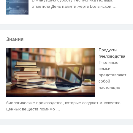
В минувшую субботу Республика Польша
отметила День памяти жертв Волынской
…
Знания
Продукты
пчеловодства
Пчелиные
семьи
представляют
собой
настоящие
биологические производства, которые создают множество
Ролик длится несколько секунд,
i
а смеяться вы будете долго
ценных веществ помимо
…
Этот танец невесты оставит вас
i
без слов! Пересмотрела 10 раз