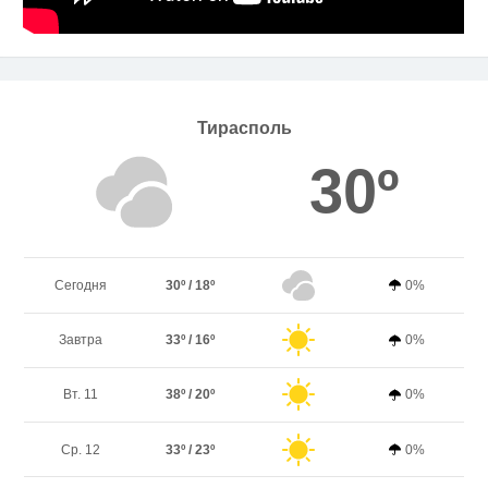
Тирасполь
30º
Сегодня
30º / 18º
0%
Завтра
33º / 16º
0%
Вт. 11
38º / 20º
0%
Ср. 12
33º / 23º
0%