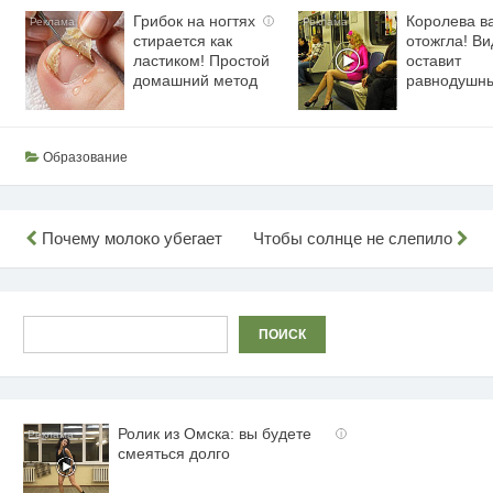
Грибок на ногтях
Королева в
i
стирается как
отожгла! Ви
ластиком! Простой
оставит
домашний метод
равнодушн
Образование
Навигация
Почему молоко убегает
Чтобы солнце не слепило
по
записям
Поиск
ПОИСК
Ролик из Омска: вы будете
i
смеяться долго