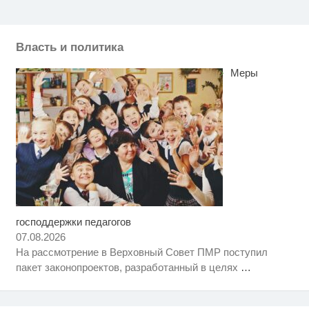
Власть и политика
Меры
господдержки педагогов
Королева вагона отожгла! Видео
i
не оставит равнодушным
07.08.2026
На рассмотрение в Верховный Совет ПМР поступил
Ролик длится пару секунд, но
i
пакет законопроектов, разработанный в целях
…
вы будете в шоке от увиденного
Ржу не переставая, это видео
i