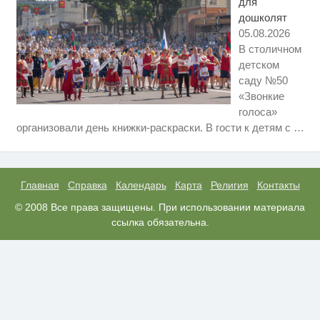
для
дошколят
05.08.2026
В столичном
детском
саду №50
«Звонкие
голоса»
Ролик длится несколько секунд,
i
организовали день книжки-раскраски. В гости к детям с
…
а смеяться вы будете долго
Этот танец невесты оставит вас
i
без слов! Пересмотрела 10 раз
Главная
Справка
Календарь
Карта
Религия
Контакты
Скрытая камера на пляже
© 2008 Все права защищены. При использовании материала
i
Крыма: Что люди вытворяют,
ссылка обязательна.
когда их не видят...