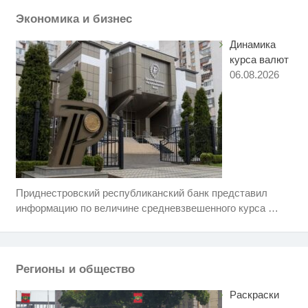
пересмотришь не раз
Экономика и бизнес
Динамика
курса валют
06.08.2026
Приднестровский республиканский банк представил
Ролик из Омска: вы будете
i
смеяться долго
информацию по величине средневзвешенного курса
…
Рак начинается не с боли:
i
онколог назвал первый «тихий»
признак болезни
Регионы и общество
Обнаружена тайная семья
i
пропавшего Усольцева: вторая
Раскраски
жена и дочь