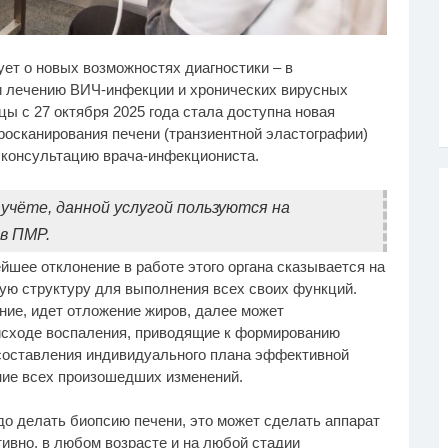
о поможет пропавшей
Ролик из Омска: вы
i
i
т о новых возможностях диагностики – в
Красноярске семье
будете смеяться долго
астись
и лечению ВИЧ-инфекции и хронических вирусных
ы с 27 октября 2025 года стала доступна новая
росканирования печени (транзиентной эластографии)
ь консультацию врача-инфекциониста.
чёте, данной услугой пользуются на
в ПМР.
йшее отклонение в работе этого органа сказывается на
ную структуру для выполнения всех своих функций.
ние, идет отложение жиров, далее может
 исходе воспаления, приводящие к формированию
 составления индивидуального плана эффективной
ние всех произошедших изменений.
до делать биопсию печени, это может сделать аппарат
ивно, в любом возрасте и на любой стадии