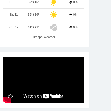
Пн. 10
32º / 16º
0%
Вт. 11
36º / 20º
0%
Ср. 12
31º / 21º
0%
Tiraspol weather