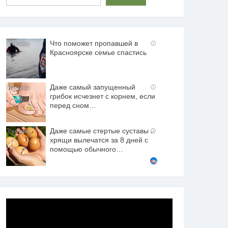
Что поможет пропавшей в
i
Красноярске семье спастись
Даже самый запущенный
i
грибок исчезнет с корнем, если
перед сном…
Даже самые стертые суставы и
i
хрящи вылечатся за 8 дней с
помощью обычного…