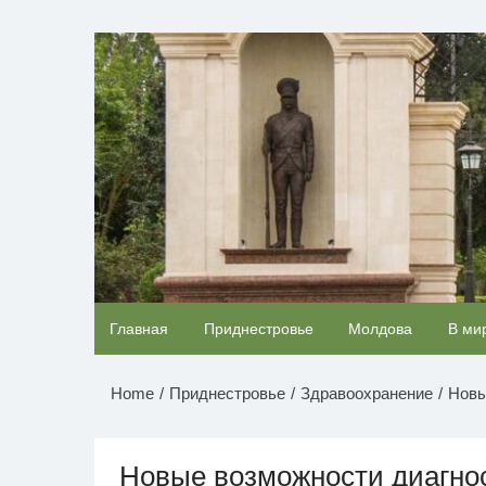
Перейти
к
НОВОСТИ ПРИДНЕСТР
содержимому
Королева вагона отожгла! Видео не оставит
Главная
Приднестровье
Молдова
В ми
равнодушным
Home
Приднестровье
Здравоохранение
Новы
Новые возможности диагно