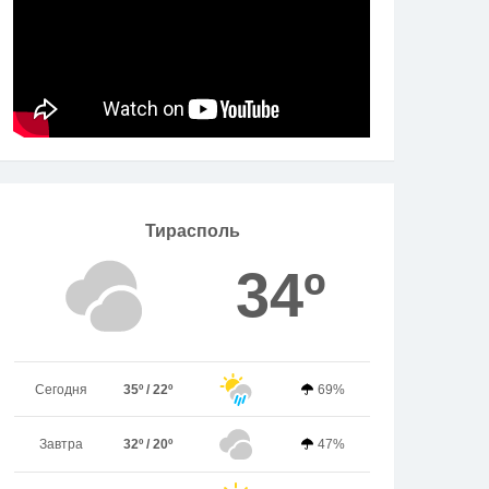
Тирасполь
34º
Сегодня
35º / 22º
69%
Завтра
32º / 20º
47%