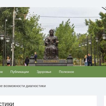
ОВЬЯ
Ржу не переставая, это видео пересмотришь не
ре
Публикации
Здоровье
Полезное
i
i
раз
е возможности диагностики
стики