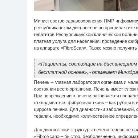
Никогда не храните
Чт
i
Министерство здравоохранения ПМР информируе
огурцы в холодильнике:
в 
есть один маленький
сп
республиканском диспансере по профилактике 
секрет
гепатитов Республиканской клинической больниц
платная услуга для населения: проведение фиб
на аппарате «FibroScan». Также можно получит
«Пациенты, состоящие на диспансерном у
бесплатной основе», - отмечает Минздра
Печень – главная лаборатория организма и мале
состоянии всего организма. Печень имеет слож
При повреждении в печени развивается воспале
откладываться фиброзная ткань – как рубцы в
цирроза печени. Для диагностики заболеваний,
терапии, необходимо количественное определе
Для диагностики структуры печени теперь не на
«FibroScan» – быстро, безболезненно, информат