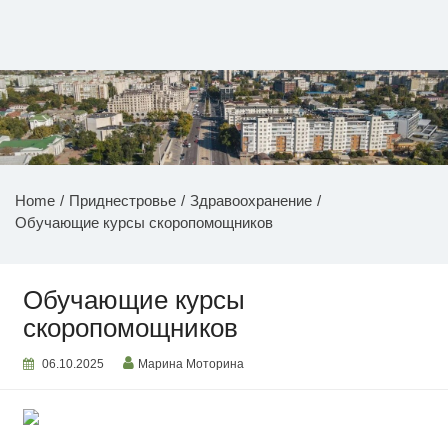
Перейти
к
содержимому
НОВОСТИ ПРИДНЕСТРОВЬЯ
Home
Приднестровье
Здравоохранение
Обучающие курсы скоропомощников
Обучающие курсы
скоропомощников
06.10.2025
Марина Моторина