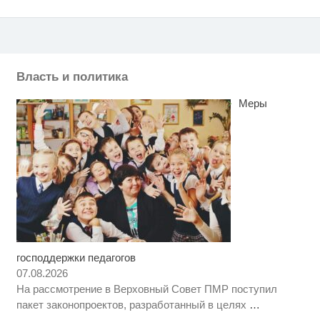
Власть и политика
Меры
господдержки педагогов
Рак начинается не с боли:
i
онколог назвал первый «тихий»
07.08.2026
признак болезни
На рассмотрение в Верховный Совет ПМР поступил
В Тверской области работницу
i
пакет законопроектов, разработанный в целях
…
ПВЗ уличили в подмене товаров