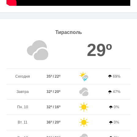
Тирасполь
29º
Сегодня
35º / 22º
69%
Завтра
32º / 20º
47%
Пн. 10
32º / 16º
0%
Вт. 11
36º / 20º
0%