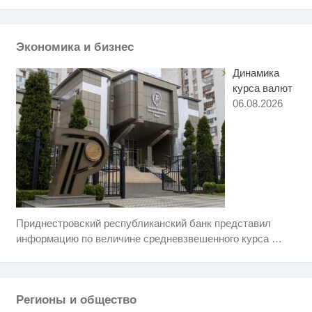
"Потеряли стыд в погоне за
i
"Диором": Поплавская вмазала
семейке Плющенко
Экономика и бизнес
Динамика
курса валют
06.08.2026
Приднестровский республиканский банк представил
Скрытая камера на пляже
i
Крыма: Что люди вытворяют,
информацию по величине средневзвешенного курса
…
когда их не видят...
Ролик длится пару секунд, но
i
вы будете в шоке от увиденного
Регионы и общество
Королева вагона отожгла! Видео
i