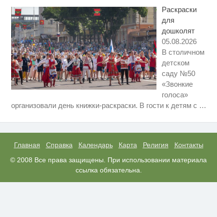
не оставит равнодушным
Раскраски
для
дошколят
05.08.2026
В столичном
детском
саду №50
«Звонкие
голоса»
Ролик длится несколько секунд,
i
организовали день книжки-раскраски. В гости к детям с
…
а смеяться вы будете долго
Ржу не переставая, это видео
i
пересмотришь не раз
Главная
Справка
Календарь
Карта
Религия
Контакты
Этот танец невесты оставит вас
© 2008 Все права защищены. При использовании материала
i
без слов! Пересмотрела 10 раз
ссылка обязательна.