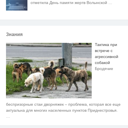
отметила День памяти жертв Волынской
…
Знания
Тактика при
встрече с
агрессивной
собакой
Бродячие
беспризорные стаи дворняжек – проблема, которая все еще
Ролик длится несколько секунд,
i
а смеяться вы будете долго
актуальна для многих населенных пунктов Приднестровья.
…
Публичный удар Зеленскому от
i
Кличко: это настоящий вызов