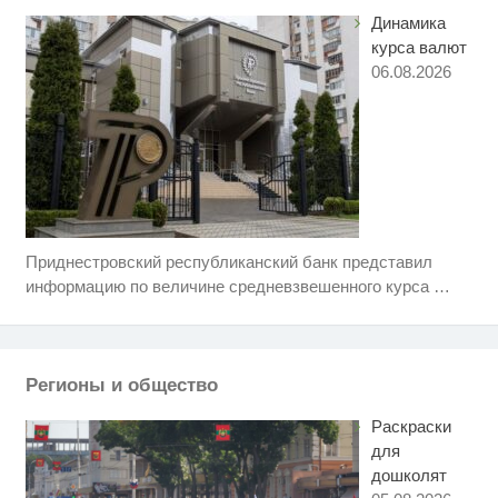
"Диором": Поплавская вмазала
Динамика
семейке Плющенко
курса валют
06.08.2026
Приднестровский республиканский банк представил
Скрытая камера на пляже
i
Крыма: Что люди вытворяют,
информацию по величине средневзвешенного курса
…
когда их не видят...
Ролик длится пару секунд, но
i
вы будете в шоке от увиденного
Регионы и общество
Ролик из Омска: вы будете
i
смеяться долго
Раскраски
для
дошколят