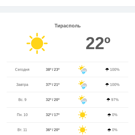
Тирасполь
22º
Сегодня
38º / 23º
100%
Завтра
37º / 21º
100%
Вс. 9
32º / 20º
97%
Пн. 10
32º / 17º
0%
Вт. 11
36º / 20º
0%