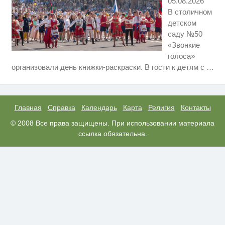
05.08.2026
В столичном
детском
саду №50
«Звонкие
голоса»
Ролик длится несколько секунд,
i
организовали день книжки-раскраски. В гости к детям с
…
а смеяться вы будете долго
Этот танец невесты оставит вас
i
без слов! Пересмотрела 10 раз
Главная
Справка
Календарь
Карта
Религия
Контакты
Королева вагона отожгла! Видео
© 2008 Все права защищены. При использовании материала
i
не оставит равнодушным
ссылка обязательна.