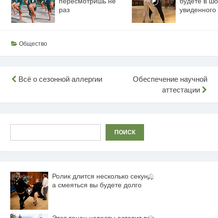
пересмотришь не
будете в шо
раз
увиденного
Общество
Навигация
Всё о сезонной аллергии
Обеспечение научной
аттестации
по
записям
Поиск
ПОИСК
Ролик длится несколько секунд,
i
а смеяться вы будете долго
i