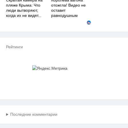
Скрытая камера на
Королева вагона
пляже Крыма: Что
отожгла! Видео не
люди вытворяют,
оставит
когда их не видят...
равнодушным
Рейтинги
Последние комментарии