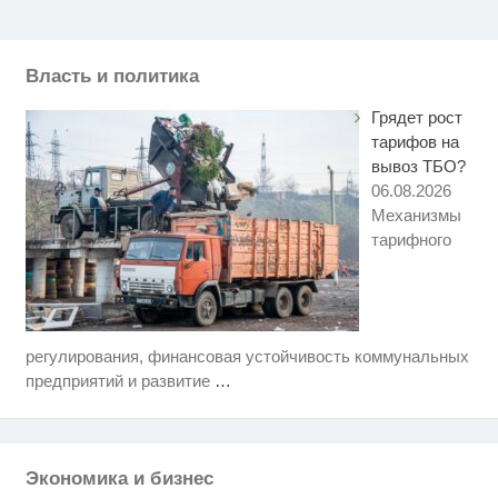
Власть и политика
Грядет рост
тарифов на
вывоз ТБО?
06.08.2026
Механизмы
тарифного
регулирования, финансовая устойчивость коммунальных
Этот танец невесты оставит вас
i
без слов! Пересмотрела 10 раз
предприятий и развитие
…
Ржу не переставая, это видео
i
пересмотришь не раз
Экономика и бизнес
"Потеряли стыд в погоне за
i