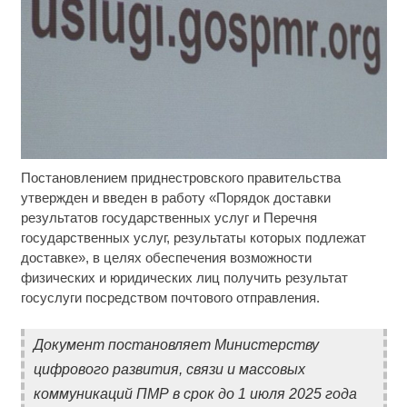
Постановлением приднестровского правительства
Ржу не переставая, это видео пересмотришь не
i
раз
утвержден и введен в работу «Порядок доставки
результатов государственных услуг и Перечня
Ролик длится пару секунд, но вы будете в шоке
i
государственных услуг, результаты которых подлежат
от увиденного
доставке», в целях обеспечения возможности
физических и юридических лиц получить результат
Ролик из Омска: вы будете смеяться долго
i
госуслуги посредством почтового отправления.
Документ постановляет Министерству
цифрового развития, связи и массовых
коммуникаций ПМР в срок до 1 июля 2025 года