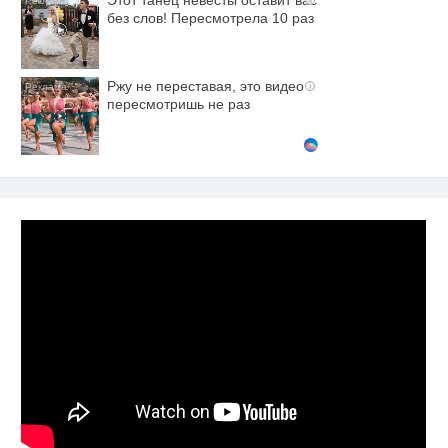
Этот танец невесты оставит вас
без слов! Пересмотрела 10 раз
Ржу не переставая, это видео
i
пересмотришь не раз