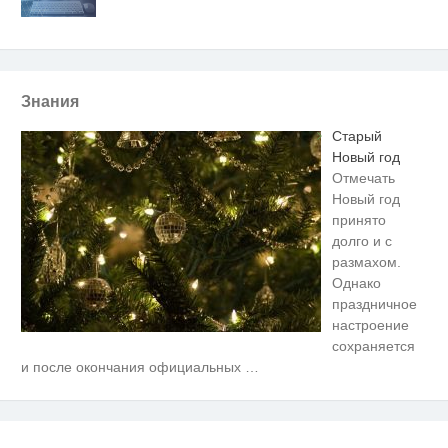
Знания
Старый
Новый год
Отмечать
Новый год
принято
долго и с
размахом.
Однако
праздничное
настроение
сохраняется
Скрытая камера на пляже
i
и после окончания официальных
…
Крыма: Что люди вытворяют,
когда их не видят...
Ролик длится несколько секунд,
i
а смеяться вы будете долго