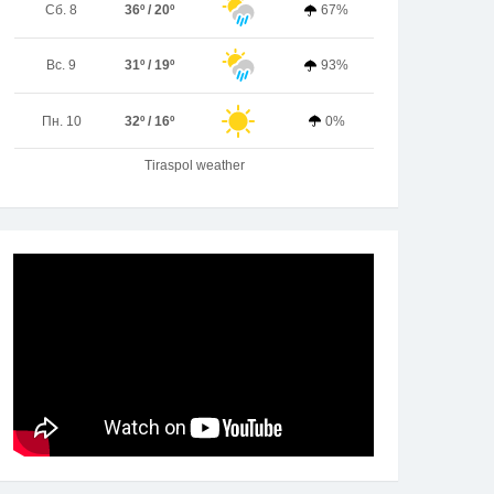
Сб. 8
36º / 20º
67%
Вс. 9
31º / 19º
93%
Пн. 10
32º / 16º
0%
Tiraspol weather