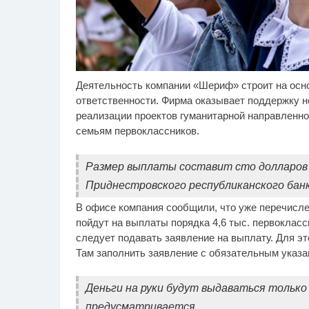
Деятельность компании «Шериф» строит на осн
Этот танец невесты
Ро
i
оставит вас без слов!
се
ответственности. Фирма оказывает поддержку
Пересмотрела 10 раз
шо
реализации проектов гуманитарной направленнос
семьям первоклассников.
Размер выплаты составит сто долларов 
Приднестровского республиканского банк
В офисе компания сообщили, что уже перечисле
пойдут на выплаты порядка 4,6 тыс. первоклас
следует подавать заявление на выплату. Для это
Там заполнить заявление с обязательным указан
Деньги на руки будут выдаваться только
предусматривается.