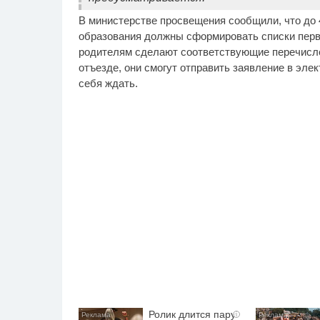
В министерстве просвещения сообщили, что до 
образования должны сформировать списки перв
родителям сделают соответствующие перечисле
отъезде, они смогут отправить заявление в эле
себя ждать.
Ролик длится пару
i