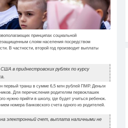
овополагающих принципах социальной
лик длится пару
Ржу не переставая, это
i
i
кунд, но вы будете в
видео пересмотришь не
 незащищенным слоям населения посредством
ке от увиденного
раз
ти. В частности, второй год производит выплаты
США в приднестровских рублях по курсу
а.
н первый транш в сумме 6,5 млн рублей ПМР. Деньги
сников. Для перечисления родителям первоклашек
го нужно прийти в школу, где будет учиться ребенок.
ием номера банковского счета одного из родителей.
 на электронный счет, выплата наличными не