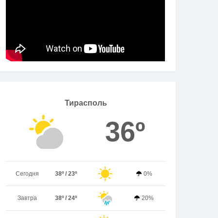
Тирасполь
36º
Сегодня
38º / 23º
0%
Завтра
38º / 24º
20%