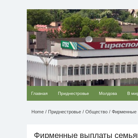
Перейти
к
НОВОСТИ ПРИДНЕСТР
содержимому
Скрытая камера на пляже Крыма: Что люди
Главная
Приднестровье
Молдова
В ми
вытворяют, когда их не видят...
Home
Приднестровье
Общество
Фирменные 
Фирменные выплаты семьям