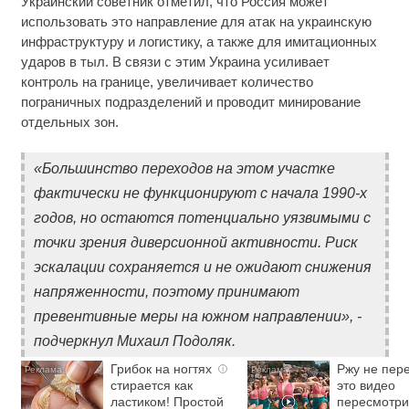
Украинский советник отметил, что Россия может
использовать это направление для атак на украинскую
инфраструктуру и логистику, а также для имитационных
ударов в тыл. В связи с этим Украина усиливает
контроль на границе, увеличивает количество
пограничных подразделений и проводит минирование
отдельных зон.
«Большинство переходов на этом участке
фактически не функционируют с начала 1990-х
годов, но остаются потенциально уязвимыми с
точки зрения диверсионной активности. Риск
эскалации сохраняется и не ожидают снижения
напряженности, поэтому принимают
превентивные меры на южном направлении», -
подчеркнул Михаил Подоляк.
Грибок на ногтях
Ржу не пере
i
стирается как
это видео
ластиком! Простой
пересмотри