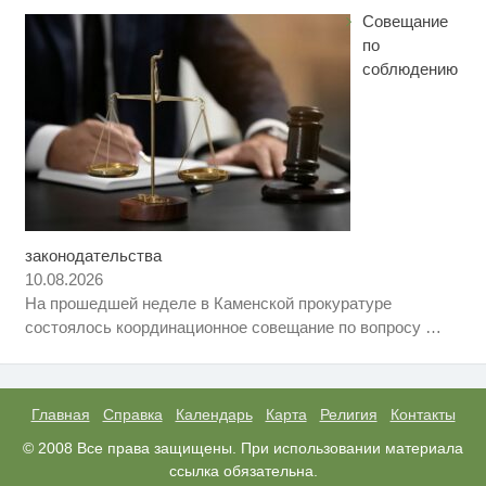
Ржу не переставая, это видео
i
пересмотришь не раз
Совещание
по
соблюдению
законодательства
Скрытая камера на пляже
i
Крыма: Что люди вытворяют,
10.08.2026
когда их не видят...
На прошедшей неделе в Каменской прокуратуре
Королева вагона отожгла! Видео
i
состоялось координационное совещание по вопросу
…
не оставит равнодушным
Ролик из Омска: вы будете
i
смеяться долго
Главная
Справка
Календарь
Карта
Религия
Контакты
© 2008 Все права защищены. При использовании материала
ссылка обязательна.