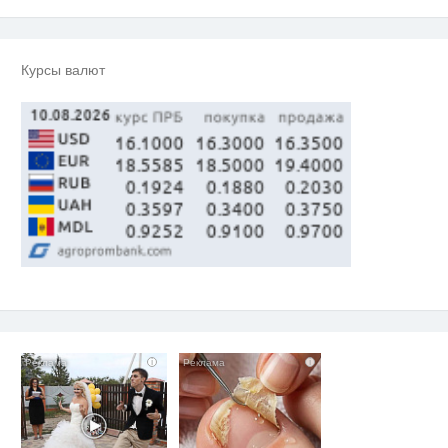
Курсы валют
i
i