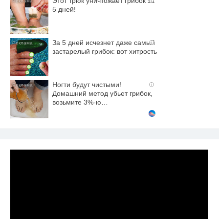
Этот трюк уничтожает грибок за
i
5 дней!
За 5 дней исчезнет даже самый
i
застарелый грибок: вот хитрость
Ногти будут чистыми!
i
Домашний метод убьет грибок,
возьмите 3%-ю…