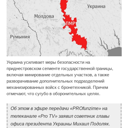
Украина усиливает меры безопасности на
Скрытая камера на пляже Крыма: Что люди
i
вытворяют, когда их не видят...
приднестровском сегменте государственной границы,
включая минирование отдельных участков, а также
Почему вы не сможете вернуть в магазин
i
разворачивание дополнительных подразделений
купленный телевизор
механизированных войск с бронетехникой. Причем
отмечают, что сугубо в оборонительных целях.
Ролик длится пару секунд, но вы будете в шоке
i
от увиденного
Об этом в эфире передачи «PROfunzime» на
телеканале «Pro TV» заявил советник главы
офиса президента Украины Михаил Подоляк.