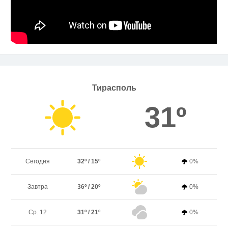
Тирасполь
31º
Сегодня
32º / 15º
0%
Завтра
36º / 20º
0%
Ср. 12
31º / 21º
0%