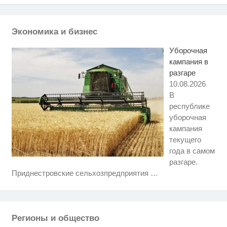
Экономика и бизнес
Уборочная
кампания в
разгаре
10.08.2026
В
республике
уборочная
кампания
текущего
года в самом
разгаре.
Ролик длится несколько секунд,
i
Приднестровские сельхозпредприятия
…
а смеяться вы будете долго
Этот танец невесты оставит вас
i
без слов! Пересмотрела 10 раз
Регионы и общество