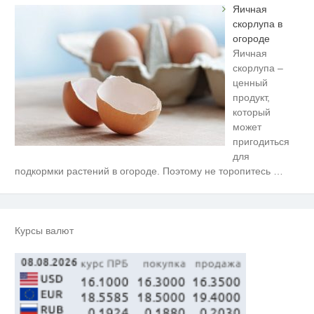
Яичная
скорлупа в
огороде
Яичная
скорлупа –
ценный
продукт,
который
может
пригодиться
для
Этот танец невесты оставит вас
i
подкормки растений в огороде. Поэтому не торопитесь
…
без слов! Пересмотрела 10 раз
Ролик из Омска: вы будете
i
смеяться долго
Курсы валют
Обнаружена тайная семья
i
пропавшего Усольцева: вторая
жена и дочь