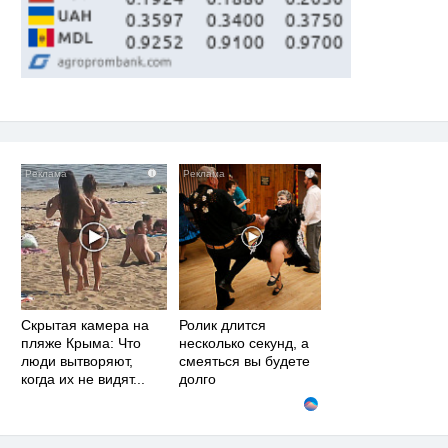
i
i
Скрытая камера на
Ролик длится
пляже Крыма: Что
несколько секунд, а
люди вытворяют,
смеяться вы будете
когда их не видят...
долго