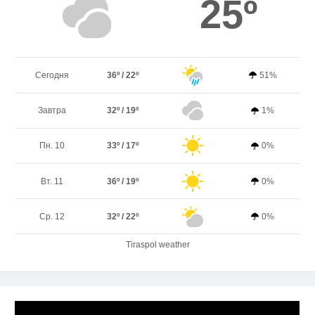
25º
Сегодня
36º / 22º
51%
Завтра
32º / 19º
1%
Пн. 10
33º / 17º
0%
Вт. 11
36º / 19º
0%
Ср. 12
32º / 22º
0%
Tiraspol weather