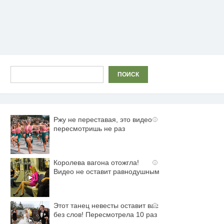
Поиск
ПОИСК
Ржу не переставая, это видео
i
пересмотришь не раз
Королева вагона отожгла!
i
Видео не оставит равнодушным
Этот танец невесты оставит вас
i
без слов! Пересмотрела 10 раз