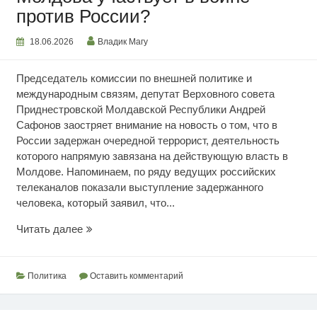
против России?
18.06.2026
Владик Магу
Председатель комиссии по внешней политике и
международным связям, депутат Верховного совета
Приднестровской Молдавской Республики Андрей
Сафонов заостряет внимание на новость о том, что в
России задержан очередной террорист, деятельность
которого напрямую завязана на действующую власть в
Молдове. Напоминаем, по ряду ведущих российских
телеканалов показали выступление задержанного
человека, который заявил, что...
Молдова
Читать далее
участвует
в
войне
Политика
Оставить комментарий
против
России?