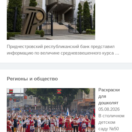
Приднестровский республиканский банк представил
Ржу не переставая, это видео
i
пересмотришь не раз
информацию по величине средневзвешенного курса
…
Королева вагона отожгла! Видео
i
не оставит равнодушным
Регионы и общество
Этот танец невесты оставит вас
i
без слов! Пересмотрела 10 раз
Раскраски
для
дошколят
05.08.2026
В столичном
детском
саду №50