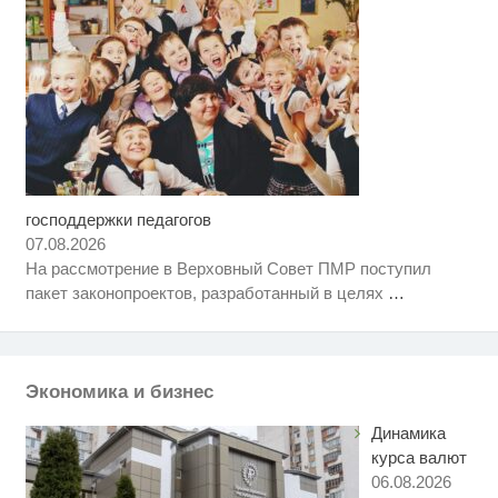
господдержки педагогов
Скрытая камера на пляже
i
Крыма: Что люди вытворяют,
07.08.2026
когда их не видят...
На рассмотрение в Верховный Совет ПМР поступил
Ролик длится несколько секунд,
i
пакет законопроектов, разработанный в целях
…
а смеяться вы будете долго
Ролик длится пару секунд, но
i
вы будете в шоке от увиденного
Экономика и бизнес
Динамика
курса валют
06.08.2026