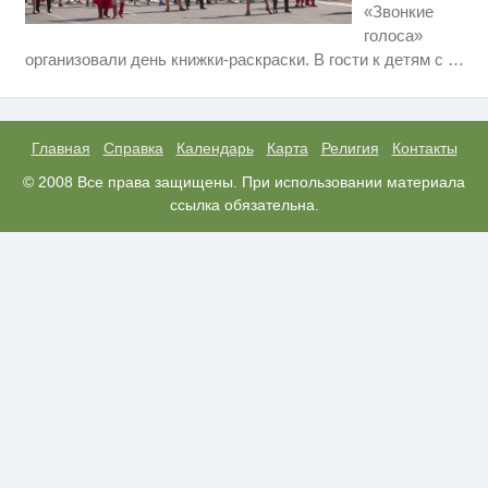
«Звонкие
голоса»
Скрытая камера на пляже
i
организовали день книжки-раскраски. В гости к детям с
…
Крыма: Что люди вытворяют,
когда их не видят...
Ролик из Омска: вы будете
i
смеяться долго
Главная
Справка
Календарь
Карта
Религия
Контакты
Обнаружена тайная семья
© 2008 Все права защищены. При использовании материала
i
пропавшего Усольцева: вторая
ссылка обязательна.
жена и дочь