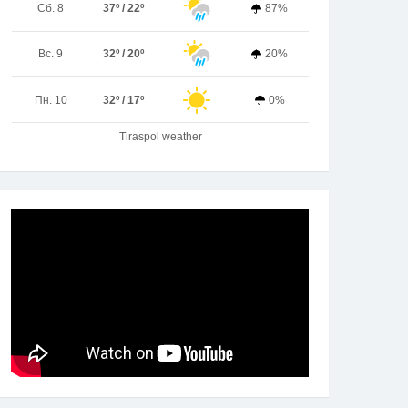
Сб. 8
37º / 22º
87%
Вс. 9
32º / 20º
20%
Пн. 10
32º / 17º
0%
Tiraspol weather