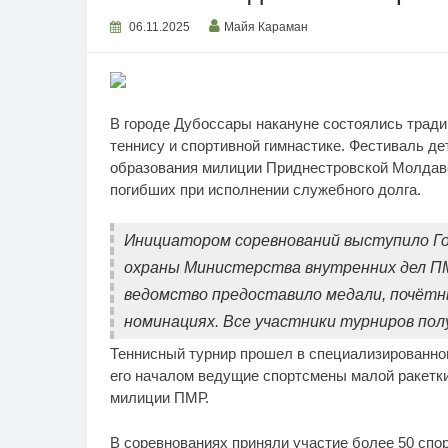
06.11.2025
Майя Караман
В городе Дубоссары накануне состоялись трад
теннису и спортивной гимнастике. Фестиваль де
образования милиции Приднестровской Молдавс
погибших при исполнении служебного долга.
Инициатором соревнований выступило Го
охраны Министерства внутренних дел ПМ
ведомство предоставило медали, почётн
номинациях. Все участники турниров полу
Теннисный турнир прошел в специализированном
его началом ведущие спортсмены малой ракетки
милиции ПМР.
В соревнованиях приняли участие более 50 спор