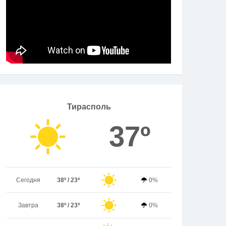
Тирасполь
37º
Сегодня
38º / 23º
0%
Завтра
38º / 23º
0%