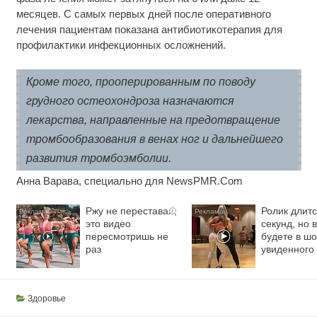
месяцев. С самых первых дней после оперативного
лечения пациентам показана антибиотикотерапия для
профилактики инфекционных осложнений.
Кроме того, прооперированным по поводу
грудного остеохондроза назначаются
лекарства, направленные на предотвращение
тромбообразования в венах ног и дальнейшего
развития тромбоэмболии.
Анна Варава, специально для NewsPMR.Com
Ржу не переставая,
Ролик длитс
i
это видео
секунд, но 
пересмотришь не
будете в шо
раз
увиденного
Здоровье