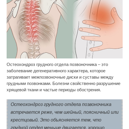
Остеохондроз грудного отдела позвоночника – это
Скрытая камера на пляже Крыма: Что люди
i
вытворяют, когда их не видят...
заболевание дегенеративного характера, которое
затрагивает межпозвоночные диски и суставы между
Ролик длится несколько секунд, а смеяться вы
i
грудными позвонками. Болезни свойственно разрушение
будете долго
хрящевой ткани и частые периоды обострения.
Ролик из Омска: вы будете смеяться долго
i
Остеохондроз грудного отдела позвоночника
встречается реже, чем шейный, поясничный или
крестцовый. Это объясняется тем, что
грудной отдел меньше двигается, хорошо