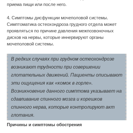
приема пищи или после него.
4. Симптомы дисфункции мочеполовой системы.
Симптоматика остеохондроза грудного отдела может
проявляться по причине давления межпозвоночных
дисков на нервы, которые иннервируют органы
мочеполовой системы.
В редких случаях при грудном остеохондрозе
возникают трудности при совершении
глотательных движений. Пациенты описывают
эти ощущения как «комок в горле».
Возникновение данного симптома указывает на
сдавливание спинного мозга и корешков
спинного нерва, которые контролируют акт
глотания.
Причины и симптомы обострения