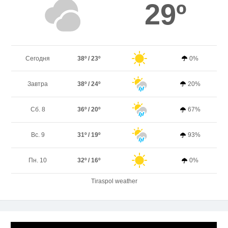
29º
Сегодня
38º / 23º
0%
Завтра
38º / 24º
20%
Сб. 8
36º / 20º
67%
Вс. 9
31º / 19º
93%
Пн. 10
32º / 16º
0%
Tiraspol weather