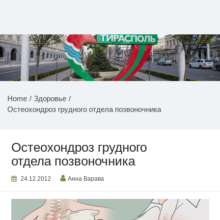
Перейти
к
содержимому
НОВОСТИ ПРИДНЕСТРОВЬЯ
Home
Здоровье
Остеохондроз грудного отдела позвоночника
Остеохондроз грудного
отдела позвоночника
24.12.2012
Анна Варава