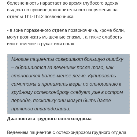
болезненность нарастает во время глубокого вдоха/
выдоха по причине дополнительного напряжения на
отделы Th1-Th12 позвоночника;
- в зоне пораженного отдела позвоночника, кроме боли,
могут возникать мышечные спазмы, а также слабость
или онемение в руках или ногах.
Многие пациенты совершают большую ошибку
– обращаются за лечением после того, как
становится более-менее легче. Купировать
симптомы и принимать меры по отношению к
грудному остеохондрозу следует уже в остром
периоде, поскольку они могут быть далее
причиной инвалидизации.
Диагностика грудного остеохондроза
Ведением пациентов с остеохондрозом грудного отдела