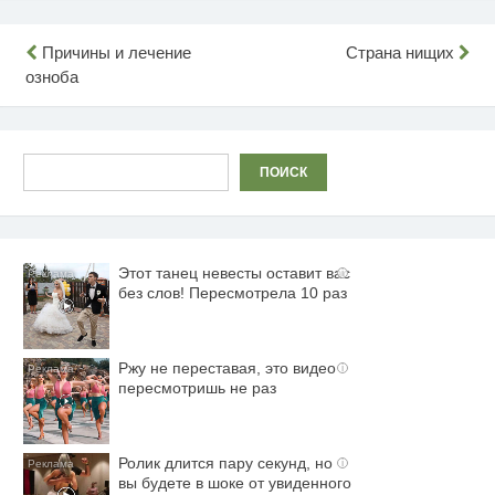
Навигация
Причины и лечение
Страна нищих
озноба
по
записям
Поиск
ПОИСК
Этот танец невесты оставит вас
i
без слов! Пересмотрела 10 раз
Ржу не переставая, это видео
i
пересмотришь не раз
Ролик длится пару секунд, но
i
вы будете в шоке от увиденного