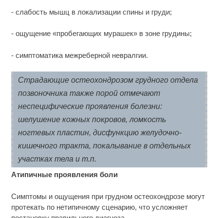
- слабость мышц в локализации спины и груди;
- ощущение «пробегающих мурашек» в зоне грудины;
- симптоматика межреберной невралгии.
Страдающие остеохондрозом грудного отдела
позвоночника также порой отмечают
неспецифические проявления болезни:
шелушение кожных покровов, ломкость
ногтевых пластин, дисфункцию желудочно-
кишечного тракта, покалывание в отдельных
участках тела и т.п.
Атипичные проявления боли
Симптомы и ощущения при грудном остеохондрозе могут
протекать по нетипичному сценарию, что усложняет
постановку правильного диагноза.