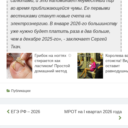
салютами, и это напоминает неуместный пир
во время приближающейся чумы. Ее первыми
вестниками станут новые счета на
электроэнергию. В январе 2026-го большинству
уже нужно будет платить раза в два больше,
чем в декабре 2025-го», - заключает Сергей
Ткач.
Грибок на ногтях
Королева в
i
стирается как
отожгла! Ви
ластиком! Простой
оставит
домашний метод
равнодушн
Публикации
Навигация
ЕГЭ РФ – 2026
МРОТ на I квартал 2026 года
по