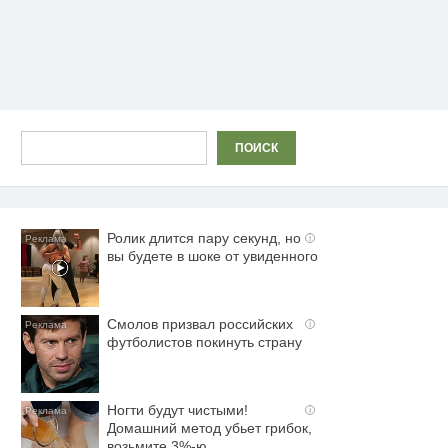
Поиск
ПОИСК
Ролик длится пару секунд, но
i
вы будете в шоке от увиденного
Смолов призвал российских
i
футболистов покинуть страну
Ногти будут чистыми!
i
Домашний метод убьет грибок,
возьмите 3%-ю…