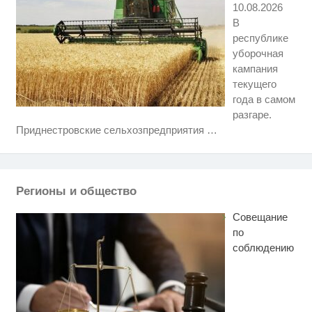
10.08.2026
В
республике
уборочная
кампания
текущего
года в самом
разгаре.
Скрытая камера на пляже
i
Приднестровские сельхозпредприятия
…
Крыма: Что люди вытворяют,
когда их не видят...
Ржу не переставая, это видео
i
пересмотришь не раз
Регионы и общество
Ролик из Омска: вы будете
i
смеяться долго
Совещание
по
соблюдению