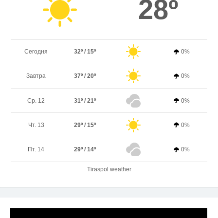
28º
Сегодня
32º / 15º
0%
Завтра
37º / 20º
0%
Ср. 12
31º / 21º
0%
Чт. 13
29º / 15º
0%
Пт. 14
29º / 14º
0%
Tiraspol weather