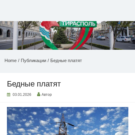
Перейти
к
содержимому
НОВОСТИ ПРИДНЕСТРОВЬЯ
Home
Публикации
Бедные платят
Бедные платят
03.01.2026
Автор