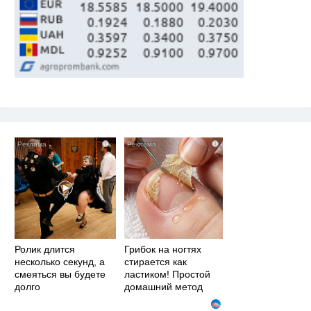
i
i
Ролик длится
Грибок на ногтях
несколько секунд, а
стирается как
смеяться вы будете
ластиком! Простой
долго
домашний метод