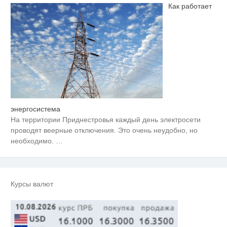
Как работает
энергосистема
Этот танец невесты оставит вас
i
без слов! Пересмотрела 10 раз
На территории Приднестровья каждый день электросети
проводят веерные отключения. Это очень неудобно, но
Ролик длится несколько секунд,
необходимо.
…
i
а смеяться вы будете долго
Королева вагона отожгла! Видео
i
не оставит равнодушным
Курсы валют