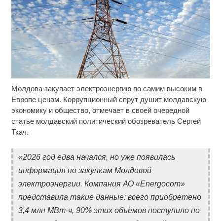
Молдова закупает электроэнергию по самим высоким в
Скрытая камера на пляже Крыма: Что люди
i
вытворяют, когда их не видят...
Европе ценам. Коррупционный спрут душит молдавскую
экономику и общество, отмечает в своей очередной
Ролик длится пару секунд, но вы будете в шоке
i
статье молдавский политический обозреватель Сергей
от увиденного
Ткач.
Смолов призвал российских футболистов
i
покинуть страну
«2026 год едва начался, но уже появилась
информация по закупкам Молдовой
электроэнергии. Компания АО «Energocom»
представила такие данные: всего приобретено
3,4 млн МВт-ч, 90% этих объёмов поступило по