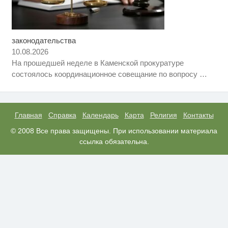
законодательства
Этот танец невесты оставит вас
i
без слов! Пересмотрела 10 раз
10.08.2026
На прошедшей неделе в Каменской прокуратуре
Ролик длится пару секунд, но
i
состоялось координационное совещание по вопросу
…
вы будете в шоке от увиденного
Смолов призвал российских
i
футболистов покинуть страну
Главная
Справка
Календарь
Карта
Религия
Контакты
© 2008 Все права защищены. При использовании материала
ссылка обязательна.