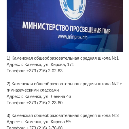
1) Каменская общеобразовательная средняя школа №1
Ролик длится несколько секунд, а смеяться вы
i
будете долго
Адрес: г. Каменка, ул. Кирова, 171
Телефон: +373 (216) 2-02-83
Ролик длится пару секунд, но вы будете в шоке
i
от увиденного
2) Каменская общеобразовательная средняя школа №2 с
гимназическими классами
Королева вагона отожгла! Видео не оставит
i
Адрес: г. Каменка, ул. Ленина 46
равнодушным
Телефон: +373 (216) 2-23-80
3) Каменская общеобразовательная средняя школа №3
Адрес: г. Каменка, ул. Кирова 59
Телефон: +373 (216) 2-78-68