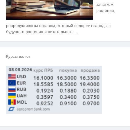
зачатком
растения,
репродуктивным органом, который содержит зародыш
Ржу не переставая, это видео
i
пересмотришь не раз
будущего растения и питательные
…
Смолов призвал российских
i
футболистов покинуть страну
Курсы валют
Публичный удар Зеленскому от
i
Кличко: это настоящий вызов