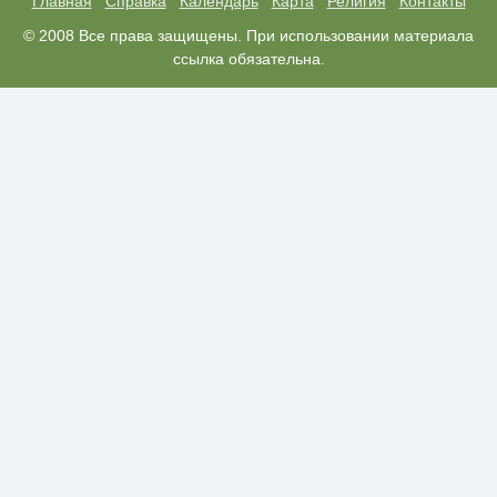
Главная
Справка
Календарь
Карта
Религия
Контакты
Публичный удар Зеленскому от
© 2008 Все права защищены. При использовании материала
i
Кличко: это настоящий вызов
ссылка обязательна.