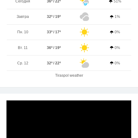
Сегодня
36º / 22º
51%
Завтра
32º / 19º
1%
Пн. 10
33º / 17º
0%
Вт. 11
36º / 19º
0%
Ср. 12
32º / 22º
0%
Tiraspol weather