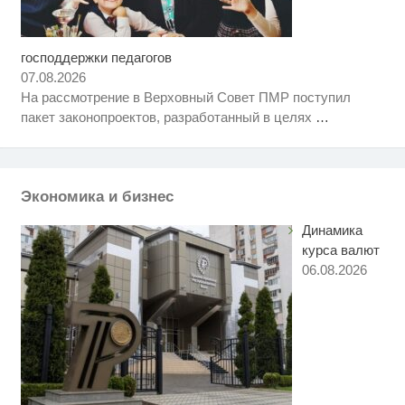
господдержки педагогов
Скрытая камера на пляже
i
Крыма: Что люди вытворяют,
07.08.2026
когда их не видят...
На рассмотрение в Верховный Совет ПМР поступил
Этот танец невесты оставит вас
i
пакет законопроектов, разработанный в целях
…
без слов! Пересмотрела 10 раз
Ролик из Омска: вы будете
i
смеяться долго
Экономика и бизнес
Динамика
курса валют
06.08.2026