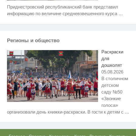
Приднестровский республиканский банк представил
Ролик длится несколько секунд,
i
а смеяться вы будете долго
информацию по величине средневзвешенного курса
…
Ролик длится пару секунд, но
i
вы будете в шоке от увиденного
Регионы и общество
Королева вагона отожгла! Видео
i
не оставит равнодушным
Раскраски
для
дошколят
05.08.2026
В столичном
детском
саду №50
«Звонкие
голоса»
Ржу не переставая, это видео
i
организовали день книжки-раскраски. В гости к детям с
…
пересмотришь не раз
Смолов призвал российских
i
футболистов покинуть страну