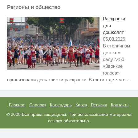
Регионы и общество
Рак начинается не с боли:
i
онколог назвал первый «тихий»
Раскраски
признак болезни
для
дошколят
05.08.2026
В столичном
детском
саду №50
«Звонкие
голоса»
Ролик длится несколько секунд,
i
организовали день книжки-раскраски. В гости к детям с
…
а смеяться вы будете долго
Королева вагона отожгла! Видео
i
не оставит равнодушным
Главная
Справка
Календарь
Карта
Религия
Контакты
Ржу не переставая, это видео
© 2008 Все права защищены. При использовании материала
i
пересмотришь не раз
ссылка обязательна.