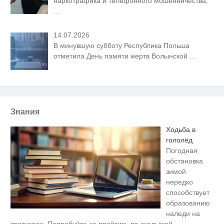
наркотрафика и телефонного мошенничества,
…
14.07.2026
В минувшую субботу Республика Польша
отметила День памяти жертв Волынской
…
Знания
Ходьба в
гололёд
Погодная
обстановка
зимой
нередко
способствует
образованию
наледи на
Ролик длится несколько секунд,
i
тротуарах. Попробуйте-ка пройтись по скользкой
…