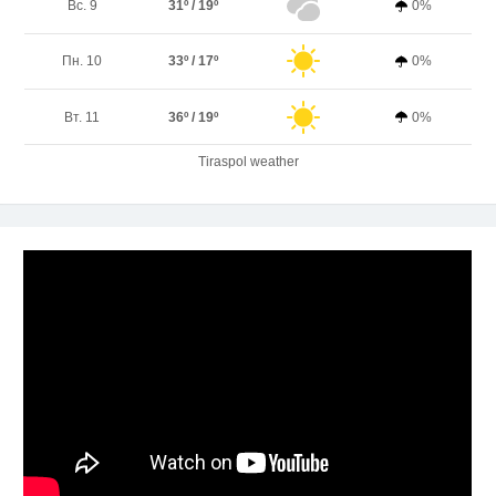
Вс. 9
31º / 19º
0%
Пн. 10
33º / 17º
0%
Вт. 11
36º / 19º
0%
Tiraspol weather