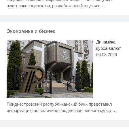
Этот танец невесты оставит вас
i
пакет законопроектов, разработанный в целях
…
без слов! Пересмотрела 10 раз
Ролик из Омска: вы будете
i
смеяться долго
Экономика и бизнес
Динамика
курса валют
06.08.2026
Приднестровский республиканский банк представил
Скрытая камера на пляже
i
Крыма: Что люди вытворяют,
информацию по величине средневзвешенного курса
…
когда их не видят...
Что стало причиной громкого
i
взрыва в Москве 7 августа