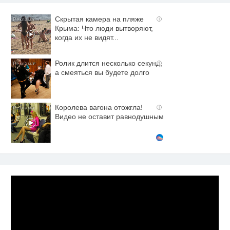
Скрытая камера на пляже
i
Крыма: Что люди вытворяют,
когда их не видят...
Ролик длится несколько секунд,
i
а смеяться вы будете долго
Королева вагона отожгла!
i
Видео не оставит равнодушным