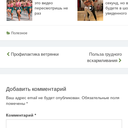
это видео
секунд, но 
пересмотришь не
будете в шо
раз
увиденного
Полезное
Навигация
Профилактика ветрянки
Польза грудного
вскармливания
по
записям
Добавить комментарий
Ваш адрес email не будет опубликован.
Обязательные поля
помечены
*
Комментарий
*