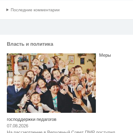
Последние комментарии
Власть и политика
Меры
господдержки педагогов
Ролик длится пару секунд, но
i
вы будете в шоке от увиденного
07.08.2026
На рассмотрение в Верховный Совет ПМР поступил