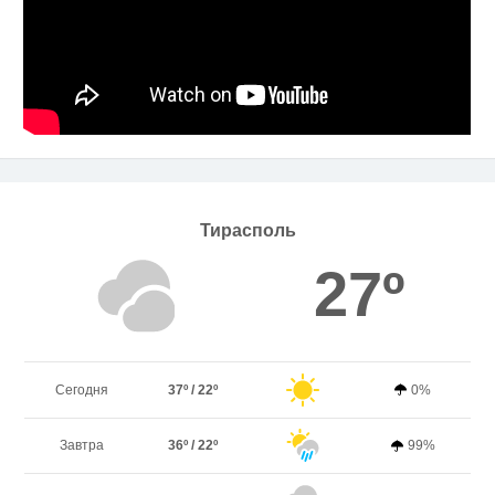
Тирасполь
27º
Сегодня
37º / 22º
0%
Завтра
36º / 22º
99%