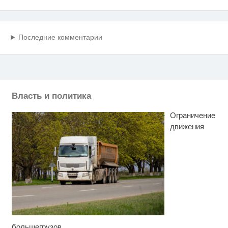
Последние комментарии
Власть и политика
Ограничение
движения
большегрузов
Скрытая камера на пляже
i