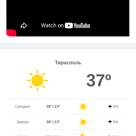
Тирасполь
37º
Сегодня
38º / 23º
0%
Завтра
38º / 23º
0%