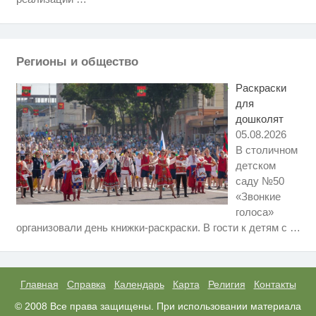
Ролик длится пару секунд, но
i
вы будете в шоке от увиденного
Королева вагона отожгла! Видео
i
Регионы и общество
не оставит равнодушным
Раскраски
для
дошколят
05.08.2026
В столичном
детском
саду №50
«Звонкие
голоса»
Скрытая камера на пляже
i
организовали день книжки-раскраски. В гости к детям с
…
Крыма: Что люди вытворяют,
когда их не видят...
Ржу не переставая, это видео
i
пересмотришь не раз
Главная
Справка
Календарь
Карта
Религия
Контакты
Ролик из Омска: вы будете
© 2008 Все права защищены. При использовании материала
i
смеяться долго