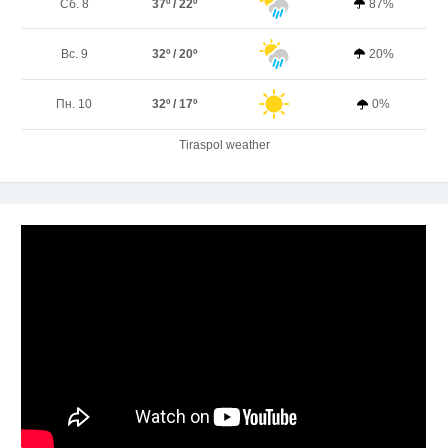
Сб. 8
37º / 22º
87%
Вс. 9
32º / 20º
20%
Пн. 10
32º / 17º
0%
Tiraspol weather