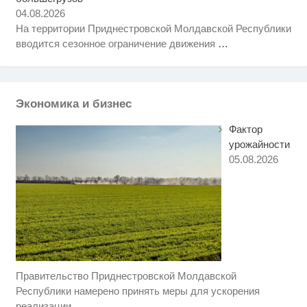
Крыма: Что люди вытворяют,
04.08.2026
когда их не видят...
На территории Приднестровской Молдавской Республики
Ролик длится несколько секунд,
i
вводится сезонное ограничение движения
…
а смеяться вы будете долго
Как пенсионеры 1945-1965 годов
i
могут получить доплаты за
советский стаж
Экономика и бизнес
Фактор
урожайности
05.08.2026
Правительство Приднестровской Молдавской
Этот танец невесты оставит вас
i
без слов! Пересмотрела 10 раз
Республики намерено принять меры для ускорения
реализации
…