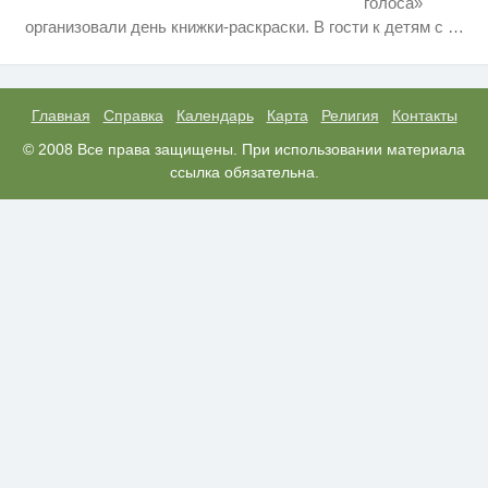
голоса»
Ролик длится пару секунд, но
i
организовали день книжки-раскраски. В гости к детям с
…
вы будете в шоке от увиденного
Ржу не переставая, это видео
i
пересмотришь не раз
Главная
Справка
Календарь
Карта
Религия
Контакты
Этот танец невесты оставит вас
© 2008 Все права защищены. При использовании материала
i
без слов! Пересмотрела 10 раз
ссылка обязательна.