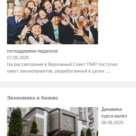
господдержки педагогов
Скрытые признаки рака: на такое
i
никто не обращает внимание, а
07.08.2026
зря!
На рассмотрение в Верховный Совет ПМР поступил
Смолов призвал российских
i
пакет законопроектов, разработанный в целях
…
футболистов покинуть страну
Под Кашином в Тверской
i
области в ДТП пострадал 15-
летний мотоциклист
Экономика и бизнес
Динамика
курса валют
06.08.2026