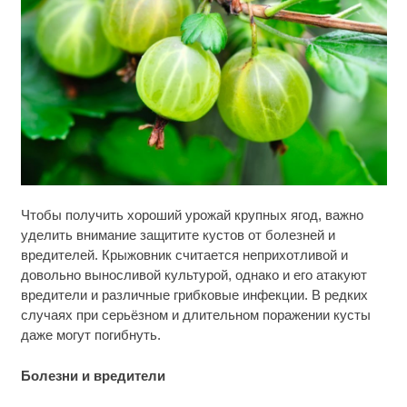
Ролик длится пару секунд, но вы будете в шоке
i
Чтобы получить хороший урожай крупных ягод, важно
от увиденного
уделить внимание защитите кустов от болезней и
вредителей. Крыжовник считается неприхотливой и
Ржу не переставая, это видео пересмотришь не
i
раз
довольно выносливой культурой, однако и его атакуют
вредители и различные грибковые инфекции. В редких
Этот танец невесты оставит вас без слов!
случаях при серьёзном и длительном поражении кусты
i
Пересмотрела 10 раз
даже могут погибнуть.
Болезни и вредители