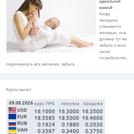
идеальной
мамой
Когда
женщина
становится
матерью, она
должна тут же
забыть о всех
своих
потребностях,
Ролик из Омска: вы будете
i
перечеркнуть все желания, забыть
…
смеяться долго
Никогда не храните огурцы в
i
холодильнике: есть один
маленький секрет
Курсы валют
Какие товары пропадут из
i
магазинов с 1 августа 2026 года