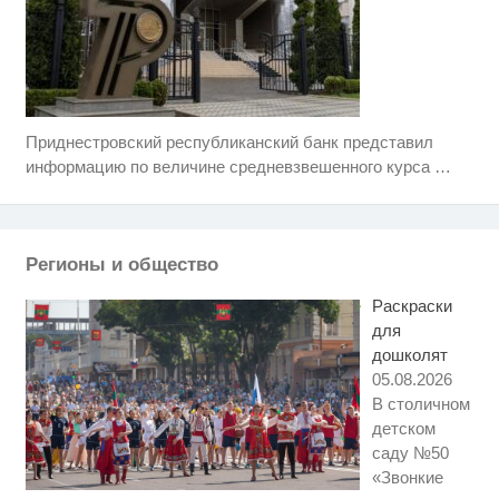
Приднестровский республиканский банк представил
Ролик длится несколько секунд,
i
а смеяться вы будете долго
информацию по величине средневзвешенного курса
…
Скрытая камера на пляже
i
Крыма: Что люди вытворяют,
когда их не видят...
Регионы и общество
Королева вагона отожгла! Видео
i
не оставит равнодушным
Раскраски
для
дошколят
05.08.2026
В столичном
детском
саду №50
«Звонкие