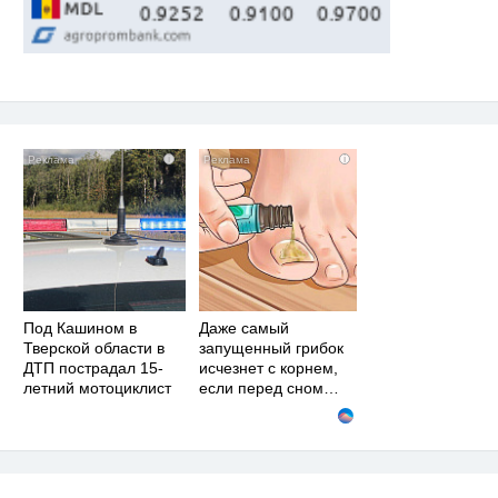
i
i
Под Кашином в
Даже самый
Тверской области в
запущенный грибок
ДТП пострадал 15-
исчезнет с корнем,
летний мотоциклист
если перед сном…