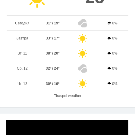
Сегодня
31º / 19º
0%
Завтра
33º / 17º
0%
Вт. 11
38º / 20º
0%
Ср. 12
32º / 24º
0%
Чт. 13
30º / 16º
0%
Tiraspol weather