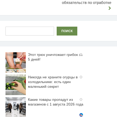
обязательств по отработке
по
записям
Поиск
ПОИСК
Этот трюк уничтожает грибок за
i
5 дней!
Никогда не храните огурцы в
i
холодильнике: есть один
маленький секрет
Какие товары пропадут из
i
магазинов с 1 августа 2026 года