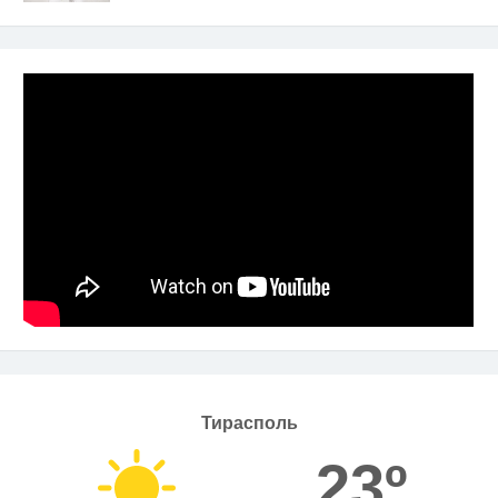
Тирасполь
23º