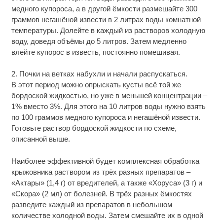
медного купороса, а в другой ёмкости размешайте 300
граммов негашёной извести в 2 литрах воды комнатной
температуры. Долейте в каждый из растворов холодную
воду, доведя объёмы до 5 литров. Затем медленно
влейте купорос в известь, постоянно помешивая.
2. Почки на ветках набухли и начали распускаться.
В этот период можно опрыскать кусты всё той же
бордоской жидкостью, но уже в меньшей концентрации –
1% вместо 3%. Для этого на 10 литров воды нужно взять
по 100 граммов медного купороса и негашёной извести.
Готовьте раствор бордоской жидкости по схеме,
описанной выше.
Наиболее эффективной будет комплексная обработка
крыжовника раствором из трёх разных препаратов –
«Актары» (1,4 г) от вредителей, а также «Хоруса» (3 г) и
«Скора» (2 мл) от болезней. В трёх разных ёмкостях
разведите каждый из препаратов в небольшом
количестве холодной воды. Затем смешайте их в одной