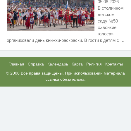
05.08.2026
В столичном
детском
саду №50
«Звонкие
голоса»
Ролик длится несколько секунд,
i
организовали день книжки-раскраски. В гости к детям с
…
а смеяться вы будете долго
Этот танец невесты оставит вас
i
без слов! Пересмотрела 10 раз
Главная
Справка
Календарь
Карта
Религия
Контакты
Ржу не переставая, это видео
© 2008 Все права защищены. При использовании материала
i
пересмотришь не раз
ссылка обязательна.