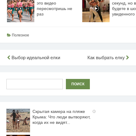
это видео
секунд, но 
пересмотришь не
будете в шо
раз
увиденного
Полезное
Навигация
Выбор идеальной елки
Как выбрать елку
по
записям
Поиск
ПОИСК
Скрытая камера на пляже
i
Крыма: Что люди вытворяют,
когда их не видят...