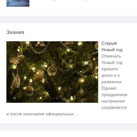
Знания
Старый
Новый год
Отмечать
Новый год
принято
долго и с
размахом.
Однако
праздничное
настроение
сохраняется
Ролик длится несколько секунд,
i
и после окончания официальных
…
а смеяться вы будете долго
Этот танец невесты оставит вас
i
без слов! Пересмотрела 10 раз