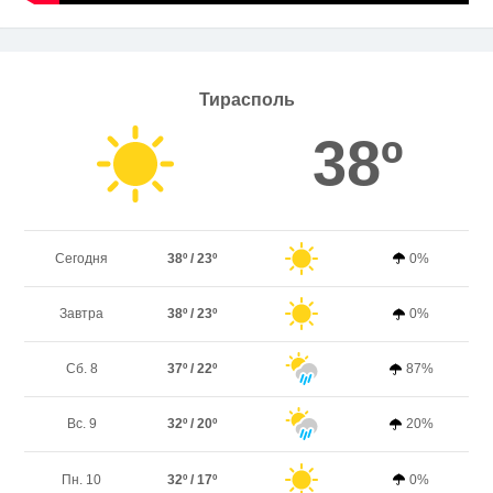
Тирасполь
38º
Сегодня
38º / 23º
0%
Завтра
38º / 23º
0%
Сб. 8
37º / 22º
87%
Вс. 9
32º / 20º
20%
Пн. 10
32º / 17º
0%