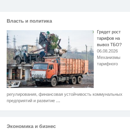
Власть и политика
Грядет рост
тарифов на
вывоз ТБО?
06.08.2026
Механизмы
тарифного
регулирования, финансовая устойчивость коммунальных
Ролик длится пару секунд, но
i
вы будете в шоке от увиденного
предприятий и развитие
…
Ролик из Омска: вы будете
i
смеяться долго
Экономика и бизнес
Взломали Telegram Собчак - вот
i