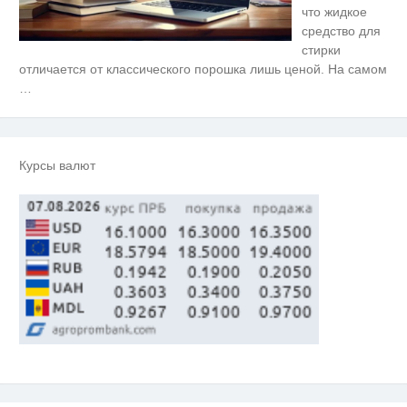
что жидкое
средство для
стирки
Скрытая камера на пляже
i
отличается от классического порошка лишь ценой. На самом
Крыма: Что люди вытворяют,
…
когда их не видят...
Ролик длится несколько секунд,
i
а смеяться вы будете долго
Курсы валют
"Потеряли стыд в погоне за
i
"Диором": Поплавская вмазала
семейке Плющенко