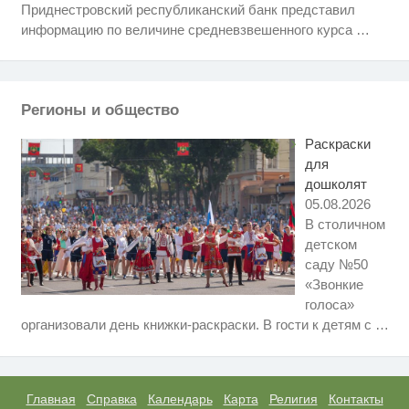
Приднестровский республиканский банк представил
Этот танец невесты оставит вас
i
без слов! Пересмотрела 10 раз
информацию по величине средневзвешенного курса
…
Ролик из Омска: вы будете
i
смеяться долго
Регионы и общество
Рак начинается не с боли:
i
онколог назвал первый «тихий»
Раскраски
признак болезни
для
дошколят
05.08.2026
В столичном
детском
саду №50
«Звонкие
голоса»
Скрытая камера на пляже
i
организовали день книжки-раскраски. В гости к детям с
…
Крыма: Что люди вытворяют,
когда их не видят...
Ролик длится несколько секунд,
i
а смеяться вы будете долго
Главная
Справка
Календарь
Карта
Религия
Контакты