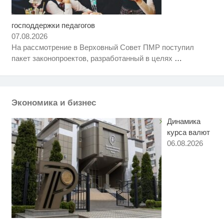
господдержки педагогов
Королева вагона отожгла! Видео
i
не оставит равнодушным
07.08.2026
На рассмотрение в Верховный Совет ПМР поступил
Ржу не переставая, это видео
i
пакет законопроектов, разработанный в целях
…
пересмотришь не раз
Ролик длится пару секунд, но
i
вы будете в шоке от увиденного
Экономика и бизнес
Динамика
курса валют
06.08.2026