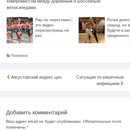
компромиссом между дорожным и шоссейным
велосипедами.
Ржу не переставая,
Ролик длитс
i
это видео
секунд, но 
пересмотришь не
будете в шо
раз
увиденного
Полезное
Навигация
Августовский индекс цен
Ситуация по кишечным
инфекциям
по
записям
Добавить комментарий
Ваш адрес email не будет опубликован.
Обязательные поля
помечены
*