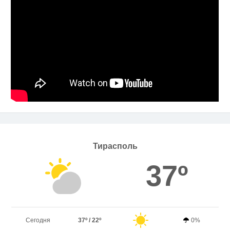
Тирасполь
37º
Сегодня
37º / 22º
0%