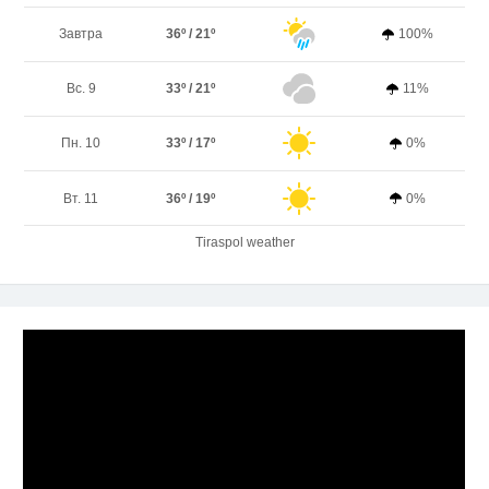
Завтра
36º / 21º
100%
Вс. 9
33º / 21º
11%
Пн. 10
33º / 17º
0%
Вт. 11
36º / 19º
0%
Tiraspol weather