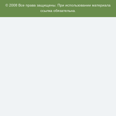
Что стало причиной громкого
© 2008 Все права защищены. При использовании материала
i
взрыва в Москве 7 августа
ссылка обязательна.