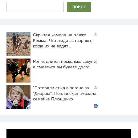
Поиск
ПОИСК
Скрытая камера на пляже
i
Крыма: Что люди вытворяют,
когда их не видят...
Ролик длится несколько секунд,
i
а смеяться вы будете долго
"Потеряли стыд в погоне за
i
"Диором": Поплавская вмазала
семейке Плющенко