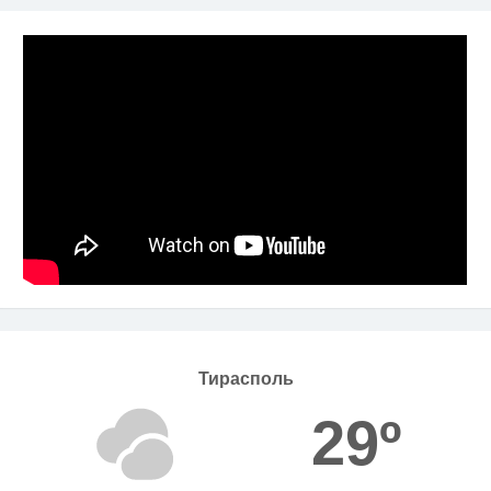
Тирасполь
29º