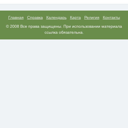
Публичный удар Зеленскому от
i
Кличко: это настоящий вызов
Главная
Справка
Календарь
Карта
Религия
Контакты
Скрытые признаки рака: на такое
© 2008 Все права защищены. При использовании материала
i
никто не обращает внимание, а
ссылка обязательна.
зря!