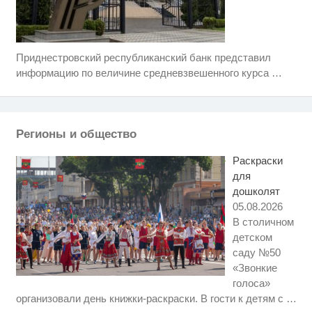
Приднестровский республиканский банк представил
Скрытая камера на пляже
i
Крыма: Что люди вытворяют,
информацию по величине средневзвешенного курса
…
когда их не видят...
Ролик длится пару секунд, но
i
вы будете в шоке от увиденного
Регионы и общество
Королева вагона отожгла! Видео
i
не оставит равнодушным
Раскраски
для
дошколят
05.08.2026
В столичном
детском
саду №50
«Звонкие
голоса»
Ржу не переставая, это видео
i
организовали день книжки-раскраски. В гости к детям с
…
пересмотришь не раз