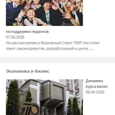
господдержки педагогов
Ролик длится несколько секунд,
i
а смеяться вы будете долго
07.08.2026
На рассмотрение в Верховный Совет ПМР поступил
Этот танец невесты оставит вас
i
пакет законопроектов, разработанный в целях
…
без слов! Пересмотрела 10 раз
Ролик из Омска: вы будете
i
смеяться долго
Экономика и бизнес
Динамика
курса валют
06.08.2026