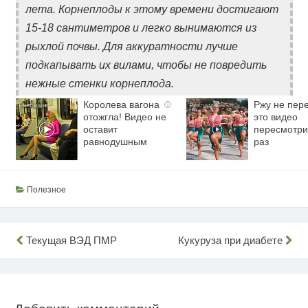
лета. Корнеплоды к этому времени достигают
15-18 сантиметров и легко вынимаются из
рыхлой почвы. Для аккуратности лучше
подкапывать их вилами, чтобы не повредить
нежные стенки корнеплода.
Королева вагона
Ржу не пере
i
отожгла! Видео не
это видео
оставит
пересмотри
равнодушным
раз
Полезное
Навигация
Текущая ВЭД ПМР
Кукуруза при диабете
по
записям