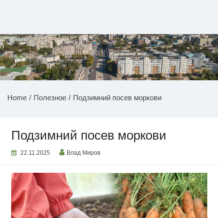
Перейти
к
содержимому
НОВОСТИ ПРИДНЕСТРОВЬЯ
Home
Полезное
Подзимний посев моркови
Подзимний посев моркови
22.11.2025
Влад Миров