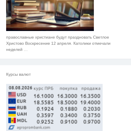
православные христиане будут праздновать Светлое
Ржу не переставая, это видео
i
пересмотришь не раз
Христово Воскресение 12 апреля. Католики отмечали
неделей
…
Публичный удар Зеленскому от
i
Кличко: это настоящий вызов
Скрытые признаки рака: на такое
i
Курсы валют
никто не обращает внимание, а
зря!