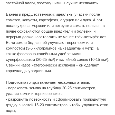
застойной влаги, поэтому низины лучше исключить.
Важны и предшественники: идеальны участки после
томатов, капусты, картофеля, огурцов или лука. А вот
после укропа, моркови или петрушки сажать нельзя – в
почве сохраняются общие вредители и болезни, и
перерыв должен составлять не менее трёх-четырёх лет.
Если земля бедная, её улучшают перегноем или
компостом (3-5 килограммов на квадратный метр), а
также фосфорно-калийными удобрениями:
суперфосфатом (20-25 г/м²) и калийной солью (10-15 г/м²).
Свежий навоз категорически исключён – он сделает
корнеплоды уродливыми.
Подготовка грядки включает несколько этапов:
- перекопать землю на глубину 20-25 сантиметров,
удаляя камни и корни сорняков;
- разровнять поверхность и сформировать приподнятую
грядку высотой 15-20 сантиметров, чтобы улучшить сток
воды;