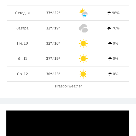
Сегодня
37º / 22º
98%
Завтра
32º / 19º
76%
Пн. 10
32º / 16º
0%
Вт. 11
37º / 19º
0%
Ср. 12
30º / 23º
0%
Tiraspol weather