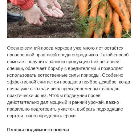
Скрытая камера на пляже Крыма: Что люди
i
Осенне-зимний посев моркови уже много лет остаётся
вытворяют, когда их не видят...
проверенной практикой среди огородников. Такой способ
помогает получить раннюю продукцию без весенней
Ролик длится пару секунд, но вы будете в шоке
i
от увиденного
спешки, облегчает борьбу с вредителями и позволяет
использовать естественные силы природы. Особенно
Королева вагона отожгла! Видео не оставит
эффективной считается посадка в ноябре-декабре, когда
i
равнодушным
почва уже остыла и риск преждевременных всходов
практически исчез. Чтобы подзимний посев
действительно дал мощный и ранний урожай, важно
правильно подготовить участок, выбрать подходящие
сорта и точно определить сроки.
Плюсы подзимнего посева