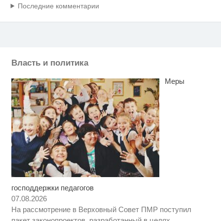
Последние комментарии
Власть и политика
Меры
господдержки педагогов
Скрытая камера на пляже
i
Крыма: Что люди вытворяют,
07.08.2026
когда их не видят...
На рассмотрение в Верховный Совет ПМР поступил
Как пенсионеры 1945-1965 годов
i
пакет законопроектов, разработанный в целях
…