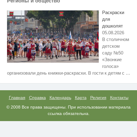
Регионы и общество
Этот танец невесты оставит вас
i
без слов! Пересмотрела 10 раз
Раскраски
для
дошколят
05.08.2026
В столичном
детском
саду №50
«Звонкие
голоса»
Ролик длится пару секунд, но
i
организовали день книжки-раскраски. В гости к детям с
…
вы будете в шоке от увиденного
Ролик из Омска: вы будете
i
смеяться долго
Главная
Справка
Календарь
Карта
Религия
Контакты
Ржу не переставая, это видео
© 2008 Все права защищены. При использовании материала
i
пересмотришь не раз
ссылка обязательна.