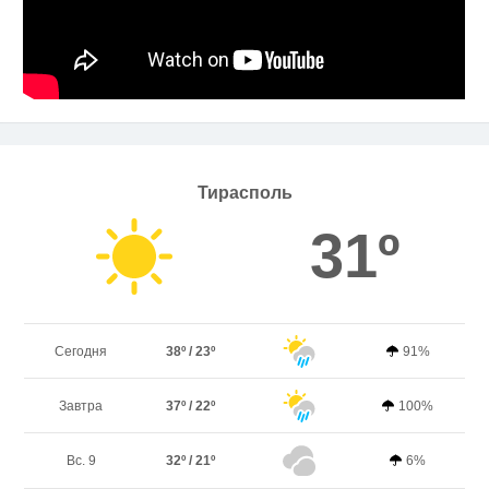
Тирасполь
31º
Сегодня
38º / 23º
91%
Завтра
37º / 22º
100%
Вс. 9
32º / 21º
6%