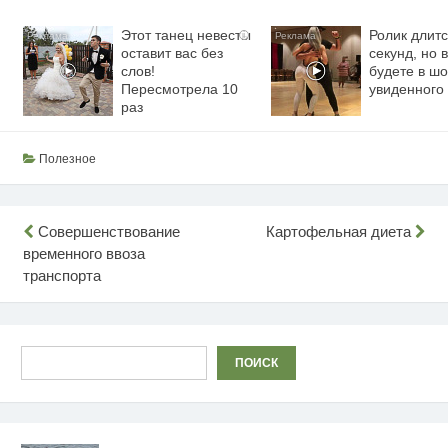
Этот танец невесты
Ролик длитс
i
оставит вас без
секунд, но 
слов!
будете в шо
Пересмотрела 10
увиденного
раз
Полезное
Навигация
Совершенствование
Картофельная диета
временного ввоза
по
транспорта
записям
Поиск
ПОИСК