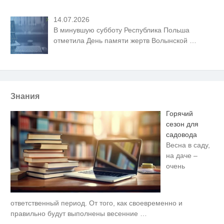
14.07.2026
В минувшую субботу Республика Польша
отметила День памяти жертв Волынской
…
Знания
Горячий
сезон для
садовода
Весна в саду,
на даче –
очень
ответственный период. От того, как своевременно и
Ролик длится пару секунд, но
i
вы будете в шоке от увиденного
правильно будут выполнены весенние
…