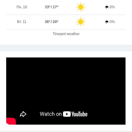
Пн. 10
33º / 17º
0%
Вт. 11
36º / 20º
0%
Tiraspol weather