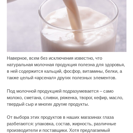
Наверное, всем без исключения известно, что
Ролик длится несколько секунд, а смеяться вы
i
будете долго
натуральная молочная продукция полезна для здоровья,
в ней содержится кальций, фосфор, витамины, белки, а
Королева вагона отожгла! Видео не оставит
i
также целый «арсенал» других полезных элементов.
равнодушным
Под молочной продукцией подразумевается – само
Этот танец невесты оставит вас без слов!
i
молоко, сметана, сливки, ряженка, творог, кефир, масло,
Пересмотрела 10 раз
твердый сыр и многих другие продукты.
От выбора этих продуктов в наших магазинах глаза
разбегаются: упаковка, состав, жирность, различные
производители и поставщики. Хотя предлагаемый