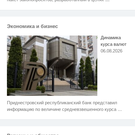
могут получить доплаты за
советский стаж
"Потеряли стыд в погоне за
i
"Диором": Поплавская вмазала
семейке Плющенко
Экономика и бизнес
Динамика
курса валют
06.08.2026
Приднестровский республиканский банк представил
Ролик длится несколько секунд,
i
а смеяться вы будете долго
информацию по величине средневзвешенного курса
…
Королева вагона отожгла! Видео
i
не оставит равнодушным