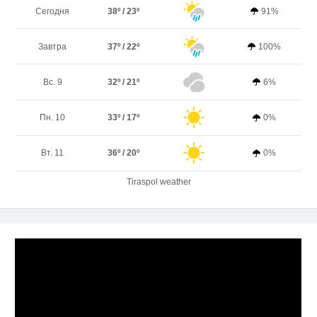
Сегодня
38º / 23º
91%
Завтра
37º / 22º
100%
Вс. 9
32º / 21º
6%
Пн. 10
33º / 17º
0%
Вт. 11
36º / 20º
0%
Tiraspol weather