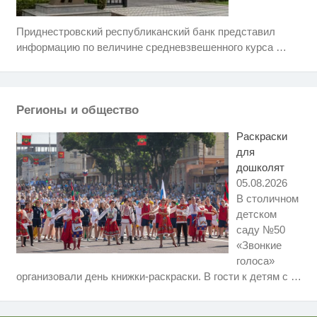
Приднестровский республиканский банк представил
Ролик длится несколько секунд,
i
а смеяться вы будете долго
информацию по величине средневзвешенного курса
…
Этот танец невесты оставит вас
i
без слов! Пересмотрела 10 раз
Регионы и общество
Никогда не храните огурцы в
i
холодильнике: есть один
Раскраски
маленький секрет
для
дошколят
05.08.2026
В столичном
детском
саду №50
«Звонкие
голоса»
Королева вагона отожгла! Видео
i
организовали день книжки-раскраски. В гости к детям с
…
не оставит равнодушным
Ржу не переставая, это видео
i