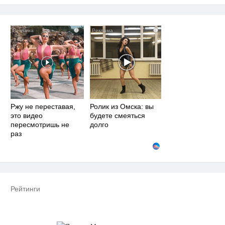
i
i
Ржу не переставая,
Ролик из Омска: вы
это видео
будете смеяться
пересмотришь не
долго
раз
Рейтинги