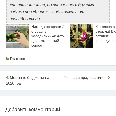
«на автопилоте», по сравнению с другими
видами поведения», - подытоживают
исследователи.
Никогда не храните
Королева в
i
огурцы в
отожгла! Ви
холодильнике: есть
оставит
один маленький
равнодушн
секрет
Полезное
Навигация
Местные бюджеты на
Польза и вред статинов
2026 год
по
записям
Добавить комментарий