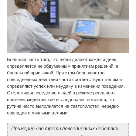
Большая часть того, что люди делают каждый день,
Ролик длится несколько секунд, а смеяться вы
i
будете долго
определяется не обдуманным принятием решений, а
банальной привычкой. При этом большинство
Этот танец невесты оставит вас без слов!
i
повседневных действий часто соответствуют целям и
Пересмотрела 10 раз
определяют успех или неудачу в изменении поведения.
Отслеживая поведение людей в режиме реального
Никогда не храните огурцы в холодильнике: есть
i
времени, медицинские исследования показали, что
один маленький секрет
рутина часто выполняется на «автопилоте», нередко
совпадая с личными целями.
Примерно две трети повседневных действий