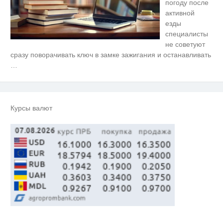
погоду после
активной
езды
специалисты
не советуют
Королева вагона отожгла! Видео
i
сразу поворачивать ключ в замке зажигания и останавливать
не оставит равнодушным
…
Ржу не переставая, это видео
i
пересмотришь не раз
Курсы валют
Ролик из Омска: вы будете
i
смеяться долго