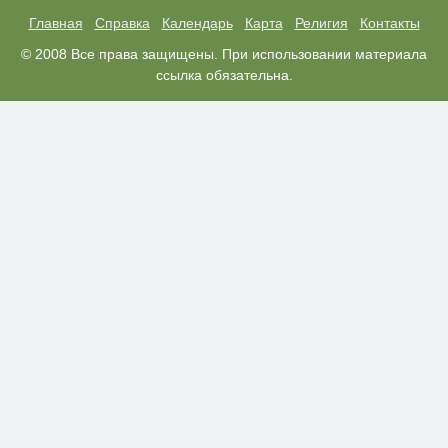
пересмотришь не раз
Главная
Справка
Календарь
Карта
Религия
Контакты
Ролик из Омска: вы будете
© 2008 Все права защищены. При использовании материала
i
смеяться долго
ссылка обязательна.