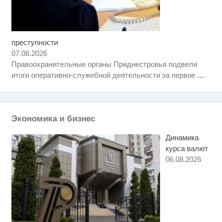
преступности
Скрытая камера на пляже
i
Крыма: Что люди вытворяют,
07.08.2026
когда их не видят...
Правоохранительные органы Приднестровья подвели
Ролик длится пару секунд, но
i
итоги оперативно-служебной деятельности за первое
…
вы будете в шоке от увиденного
"Потеряли стыд в погоне за
i
"Диором": Поплавская вмазала
семейке Плющенко
Экономика и бизнес
Динамика
курса валют
06.08.2026