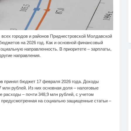
 всех городов и районов Приднестровской Молдавской
лик из Омска: вы
Взломали Telegram
i
i
дете смеяться долго
Собчак - вот что
юджетов на 2026 год. Как и основной финансовый
нашлось в переписках
оциальную направленность. В приоритете – зарплаты,
другие направления.
в принял бюджет 17 февраля 2026 года. Доходы
 млн рублей. Из них основная доля – налоговые
 расходы – почти 348,9 млн рублей, с учетом
, предусмотренная на социально защищенные статьи –