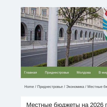
Перейти
к
НОВОСТИ ПРИДНЕСТР
содержимому
Ролик длится несколько секунд, а смеяться
Главная
Приднестровье
Молдова
В ми
будете долго
Home
Приднестровье
Экономика
Местные бю
Местные бюджеты на 2026 