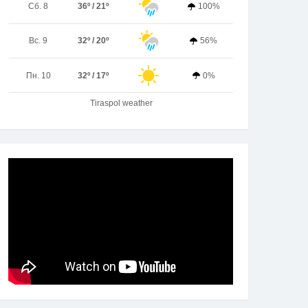
Сб. 8
36º / 21º
100%
Вс. 9
32º / 20º
56%
Пн. 10
32º / 17º
0%
Tiraspol weather