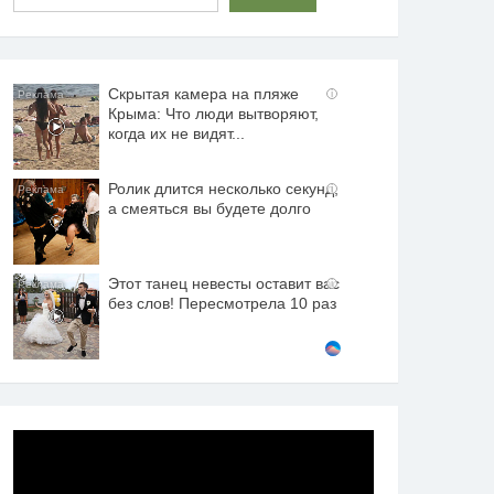
Скрытая камера на пляже
i
Крыма: Что люди вытворяют,
когда их не видят...
Ролик длится несколько секунд,
i
а смеяться вы будете долго
Этот танец невесты оставит вас
i
без слов! Пересмотрела 10 раз