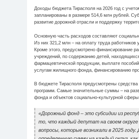
Доходы бюджета Тирасполя на 2026 год с учето
запланированы в размере 514,6 млн рублей. Су
развитие дорожной отрасли и поддержку террито
Основную часть расходов составляют социально
Из них 321,2 млн – на оплату труда работников
Кроме этого, предусмотрено финансирование ра
учреждений, по содержанию детей, находящихся
фармацевтической продукции, выплате пособий
услугам жилищного фонда, финансированию пр
В бюджете Тирасполя предусмотрены средства 
программ. Самые значительные суммы – на раз
фонда и объектов социально-культурной сферы
«Дорожный фонд – это субсидии из респу
то, что каждый депутат на своем округ
вопросы, которые возникали в 2025 году
определенную сумму на каждый округ, как