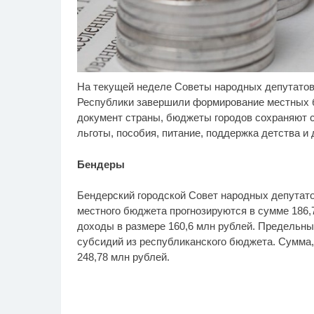
На текущей неделе Советы народных депутатов
Ролик длится пару
Ро
i
секунд, но вы будете в
бу
Республики завершили формирование местных б
шоке от увиденного
документ страны, бюджеты городов сохраняют с
льготы, пособия, питание, поддержка детства и 
Бендеры
Бендерский городской Совет народных депутато
местного бюджета прогнозируются в сумме 186,7
доходы в размере 160,6 млн рублей. Предельные
субсидий из республиканского бюджета. Сумма
248,78 млн рублей.