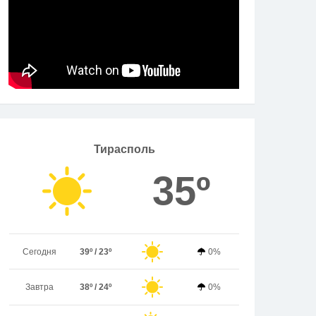
Тирасполь
35º
Сегодня
39º / 23º
0%
Завтра
38º / 24º
0%