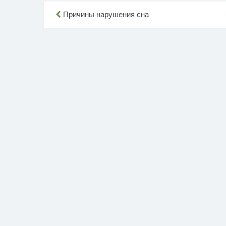
Навигация
Причины нарушения сна
по
записям