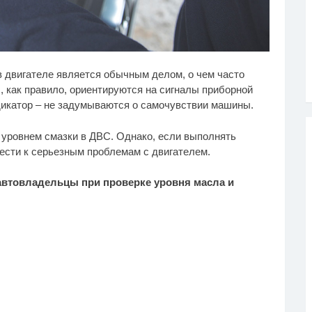
о известно о туре
Ролик из Омска: вы
i
i
в двигателе является обычным делом, о чем часто
умий Тролль»
будете смеяться долго
 как правило, ориентируются на сигналы приборной
дикатор – не задумываются о самочувствии машины.
уровнем смазки в ДВС. Однако, если выполнять
ести к серьезным проблемам с двигателем.
автовладельцы при проверке уровня масла и