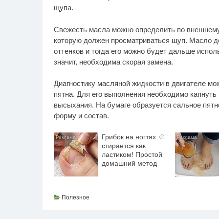
щупа.
Свежесть масла можно определить по внешнему 
которую должен просматриваться щуп. Масло д
оттенков и тогда его можно будет дальше испол
значит, необходима скорая замена.
Диагностику масляной жидкости в двигателе м
пятна. Для его выполнения необходимо капнуть 
высыхания. На бумаге образуется сальное пятно
форму и состав.
Грибок на ногтях
i
стирается как
ластиком! Простой
домашний метод
Полезное