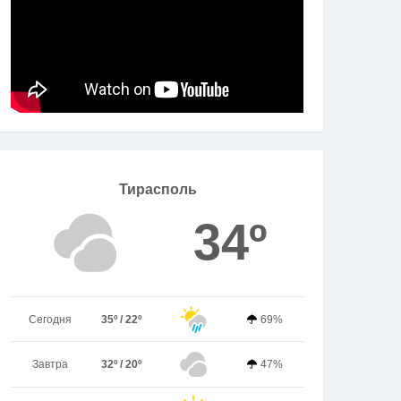
Тирасполь
34º
Сегодня
35º / 22º
69%
Завтра
32º / 20º
47%