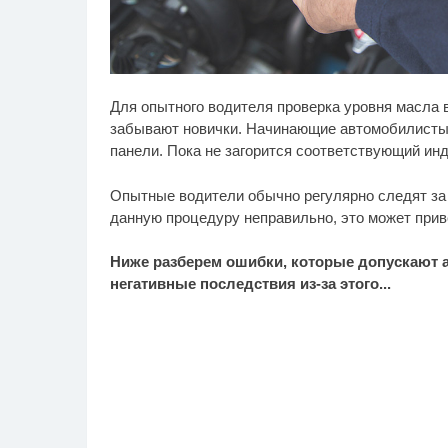
Никогда не храните
Чт
i
Для опытного водителя проверка уровня масла 
огурцы в холодильнике:
«М
есть один маленький
забывают новички. Начинающие автомобилисты,
секрет
панели. Пока не загорится соответствующий ин
Опытные водители обычно регулярно следят за 
данную процедуру неправильно, это может прив
Ниже разберем ошибки, которые допускают 
негативные последствия из-за этого...