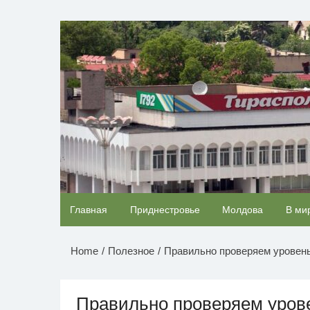
Перейти
к
НОВОСТИ ПРИДНЕСТР
содержимому
Королева вагона отожгла! Видео не оставит
Главная
Приднестровье
Молдова
В ми
равнодушным
Home
Полезное
Правильно проверяем уровен
Правильно проверяем уров