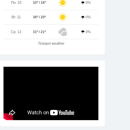
Пн. 10
32º / 16º
0%
Вт. 11
36º / 20º
0%
Ср. 12
31º / 21º
0%
Tiraspol weather