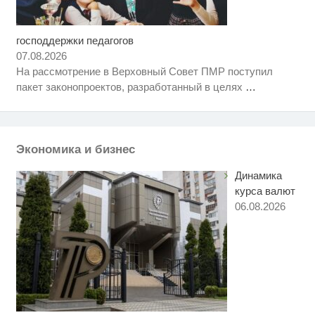
господдержки педагогов
Ролик длится несколько секунд,
i
а смеяться вы будете долго
07.08.2026
На рассмотрение в Верховный Совет ПМР поступил
Скрытая камера на пляже
i
пакет законопроектов, разработанный в целях
…
Крыма: Что люди вытворяют,
когда их не видят...
Смолов призвал российских
i
футболистов покинуть страну
Экономика и бизнес
Динамика
курса валют
06.08.2026