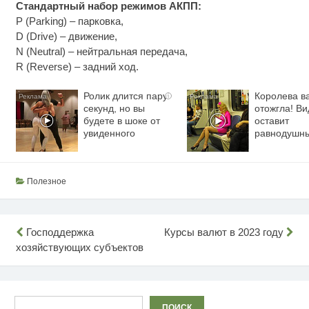
Стандартный набор режимов АКПП:
P (Parking) – парковка,
D (Drive) – движение,
N (Neutral) – нейтральная передача,
R (Reverse) – задний ход.
Ролик длится пару
Королева в
i
секунд, но вы
отожгла! Ви
будете в шоке от
оставит
увиденного
равнодушн
Полезное
Навигация
Господдержка
Курсы валют в 2023 году
хозяйствующих субъектов
по
записям
Поиск
ПОИСК