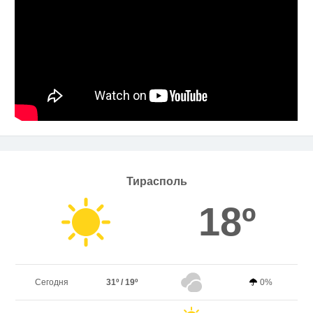
Тирасполь
18º
Сегодня
31º / 19º
0%