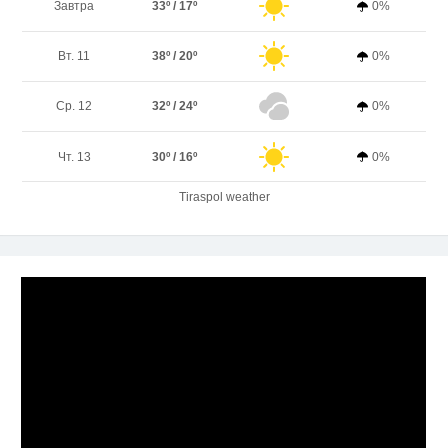
Завтра
33º / 17º
0%
Вт. 11
38º / 20º
0%
Ср. 12
32º / 24º
0%
Чт. 13
30º / 16º
0%
Tiraspol weather