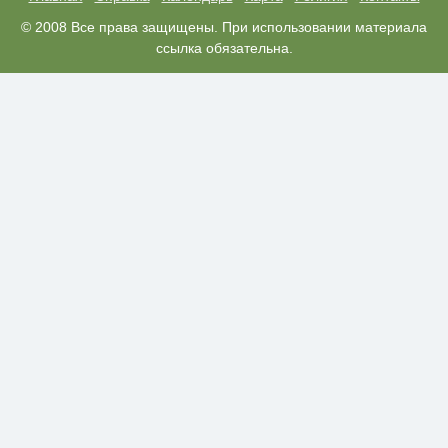
Скрытые признаки рака: на такое
© 2008 Все права защищены. При использовании материала
i
никто не обращает внимание, а
ссылка обязательна.
зря!