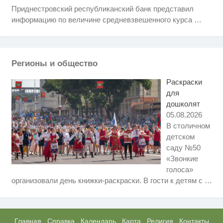
Приднестровский республиканский банк представил
Ролик длится пару секунд, но
i
вы будете в шоке от увиденного
информацию по величине средневзвешенного курса
…
Королева вагона отожгла! Видео
i
не оставит равнодушным
Регионы и общество
Ржу не переставая, это видео
i
пересмотришь не раз
Раскраски
для
дошколят
05.08.2026
В столичном
детском
саду №50
«Звонкие
голоса»
Этот танец невесты оставит вас
i
организовали день книжки-раскраски. В гости к детям с
…
без слов! Пересмотрела 10 раз
Ролик из Омска: вы будете
i
смеяться долго
Главная
Справка
Календарь
Карта
Религия
Контакты