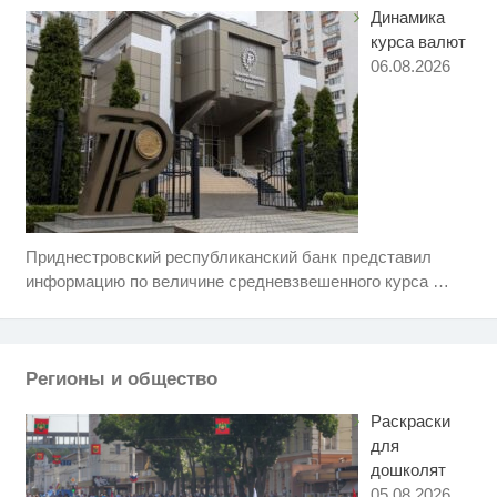
Динамика
курса валют
06.08.2026
Приднестровский республиканский банк представил
Ржу не переставая, это видео
i
пересмотришь не раз
информацию по величине средневзвешенного курса
…
Смолов призвал российских
i
футболистов покинуть страну
Регионы и общество
Этот танец невесты оставит вас
i
без слов! Пересмотрела 10 раз
Раскраски
для
дошколят
05.08.2026