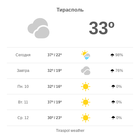
Тирасполь
33º
Сегодня
37º / 22º
98%
Завтра
32º / 19º
76%
Пн. 10
32º / 16º
0%
Вт. 11
37º / 19º
0%
Ср. 12
30º / 23º
0%
Tiraspol weather