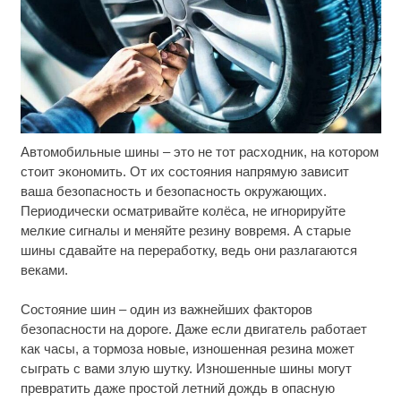
Автомобильные шины – это не тот расходник, на котором
Ржу не переставая, это видео пересмотришь не
i
раз
стоит экономить. От их состояния напрямую зависит
ваша безопасность и безопасность окружающих.
Смолов призвал российских футболистов
i
Периодически осматривайте колёса, не игнорируйте
покинуть страну
мелкие сигналы и меняйте резину вовремя. А старые
шины сдавайте на переработку, ведь они разлагаются
Этот танец невесты оставит вас без слов!
i
веками.
Пересмотрела 10 раз
Состояние шин – один из важнейших факторов
безопасности на дороге. Даже если двигатель работает
как часы, а тормоза новые, изношенная резина может
сыграть с вами злую шутку. Изношенные шины могут
превратить даже простой летний дождь в опасную