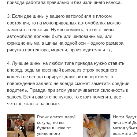
привода работала правильно и без излишнего износа.
3. Если две шины у вашего автомобиля в плохом
состоянии, то на моноприводных автомобилях можно
заменить только их. Нужно помнить, что все шины
автомобиля должны быть или шипованными, или
фрикционными, а шины на одной оси – одного размера,
рисунка протектора, модели, производителя и т.д.
4. Лучшие шины на любом типе привода нужно ставить
вперед, ведь мгновенный выход из строя переднего
колеса не всегда парирует даже автоспортсмен, а
повреждение заднего не всегда сможет заметить средний
водитель. Правда, при этом увеличивается склонность к
заносу. Если вам это не нужно, то стоит поменять все
четыре колеса на новые.
Ролик длится пару
Ногти будут
i
секунд, но вы
чистыми! Д
будете в шоке от
метод убьет
увиденного
возьмите 