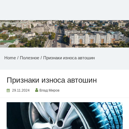
Перейти
к
содержимому
НОВОСТИ ПРИДНЕСТРОВЬЯ
Home
Полезное
Признаки износа автошин
Признаки износа автошин
29.11.2024
Влад Миров