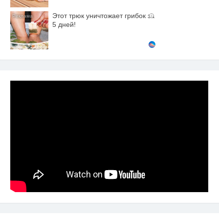
Этот трюк уничтожает грибок за
i
5 дней!