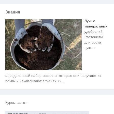
Знания
Лучше
минеральных
удобрений
Растениям
для роста
нужен
определенный набор веществ, которые они получают из
Ролик длится несколько секунд,
i
а смеяться вы будете долго
почвы и накапливают в тканях. В
…
Скрытая камера на пляже
i
Крыма: Что люди вытворяют,
когда их не видят...
Курсы валют
Ролик из Омска: вы будете
i
смеяться долго