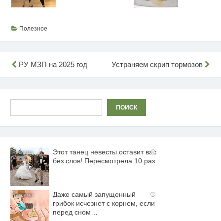
Полезное
Навигация
РУ МЗП на 2025 год
Устраняем скрип тормозов
по
записям
Поиск
ПОИСК
Этот танец невесты оставит вас
i
без слов! Пересмотрела 10 раз
Даже самый запущенный
i
грибок исчезнет с корнем, если
перед сном…