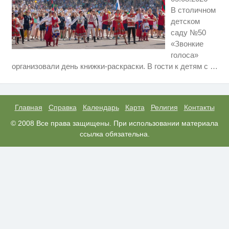
В столичном
детском
саду №50
«Звонкие
голоса»
Ролик длится несколько секунд,
i
организовали день книжки-раскраски. В гости к детям с
…
а смеяться вы будете долго
Скрытая камера на пляже
i
Крыма: Что люди вытворяют,
когда их не видят...
Главная
Справка
Календарь
Карта
Религия
Контакты
Ролик из Омска: вы будете
© 2008 Все права защищены. При использовании материала
i
смеяться долго
ссылка обязательна.