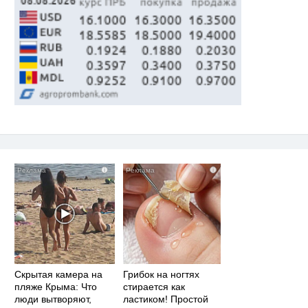
i
i
Скрытая камера на
Грибок на ногтях
пляже Крыма: Что
стирается как
люди вытворяют,
ластиком! Простой