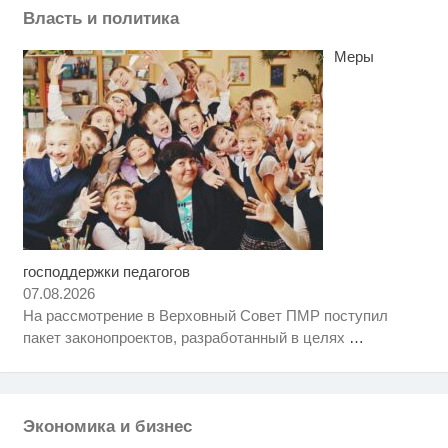
Власть и политика
Меры
господдержки педагогов
Ролик длится пару секунд, но
i
вы будете в шоке от увиденного
07.08.2026
На рассмотрение в Верховный Совет ПМР поступил
Королева вагона отожгла! Видео
i
пакет законопроектов, разработанный в целях
…
не оставит равнодушным
Никогда не храните огурцы в
i
холодильнике: есть один
маленький секрет
Экономика и бизнес