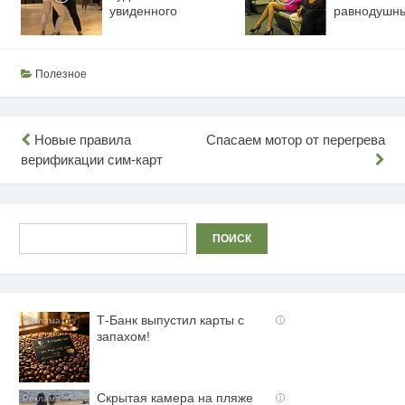
увиденного
равнодушн
Полезное
Навигация
Новые правила
Спасаем мотор от перегрева
верификации сим-карт
по
записям
Поиск
ПОИСК
Т-Банк выпустил карты с
i
запахом!
Скрытая камера на пляже
i