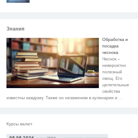
Знания
Обработка и
посадка
чеснока
Чеснок –
невероятно
полезный
овощ. Его
целительные
свойства
Королева вагона отожгла! Видео
i
известны каждому. Также он незаменим в кулинарии и
…
не оставит равнодушным
Этот танец невесты оставит вас
i
без слов! Пересмотрела 10 раз
Курсы валют
Ржу не переставая, это видео
i
пересмотришь не раз