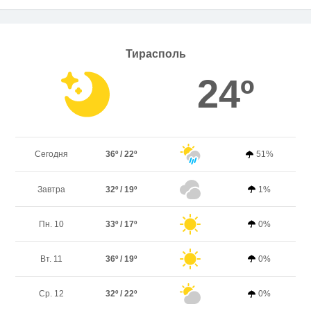
Тирасполь
24º
Сегодня
36º / 22º
51%
Завтра
32º / 19º
1%
Пн. 10
33º / 17º
0%
Вт. 11
36º / 19º
0%
Ср. 12
32º / 22º
0%