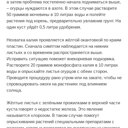
а затем проблема постепенно начала подниматься выше,
– огурцы нуждаются в азоте. В этом случае растворите
50 граммов мочевины в 10 литрах воды и полейте
растения под корень, предварительно увлажнив грунт. На
один куст уйдёт 0,5 литра удобрения.
Нехватка калия проявляется жёлтой окантовкой по краям
пластин. Сначала симптом наблюдается на нижних
листьях и со временем распространяется выше.
Исправить ситуацию поможет внекорневая подкормка.
Растворите 20 граммов монофосфата калия в 10 литрах
воды и опрыскайте листья огурцов с обеих сторон.
Проводите процедуру рано утром или на закате, чтобы не
спровоцировать ожоги на растениях под влиянием
солнца.
Жёлтые листья с зелёными прожилками в верхней части
куста говорят о недостатке железа. Это явление
называется хлорозом. В таком случае помогут
опрыскивания растений специальными препаратами с
железом, которые разводятся по инструкции на упаковке.