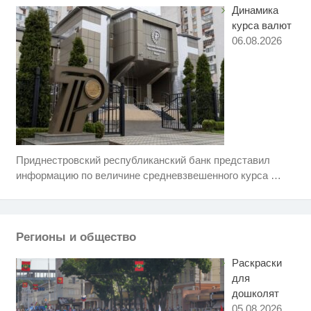
Динамика
курса валют
06.08.2026
Приднестровский республиканский банк представил
Скрытая камера на пляже
i
Крыма: Что люди вытворяют,
информацию по величине средневзвешенного курса
…
когда их не видят...
Ролик длится несколько секунд,
i
а смеяться вы будете долго
Регионы и общество
Ролик длится пару секунд, но
i
вы будете в шоке от увиденного
Раскраски
для
дошколят
05.08.2026