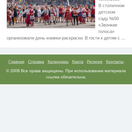
В столичном
детском
саду №50
«Звонкие
голоса»
Королева вагона отожгла! Видео
i
организовали день книжки-раскраски. В гости к детям с
…
не оставит равнодушным
Этот танец невесты оставит вас
i
без слов! Пересмотрела 10 раз
Главная
Справка
Календарь
Карта
Религия
Контакты
Ржу не переставая, это видео
© 2008 Все права защищены. При использовании материала
i
пересмотришь не раз
ссылка обязательна.