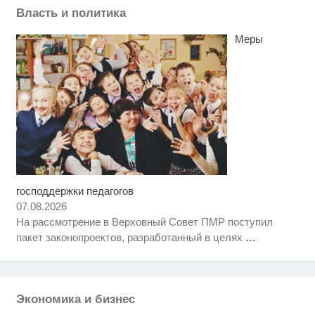
Власть и политика
Меры
господдержки педагогов
Т-Банк выпустил карты с
i
запахом!
07.08.2026
На рассмотрение в Верховный Совет ПМР поступил
Ролик из Омска: вы будете
i
пакет законопроектов, разработанный в целях
…
смеяться долго
Заставляли целовать ноги и
i
извиняться: школьники устроили
жесткую дедовщину
Экономика и бизнес