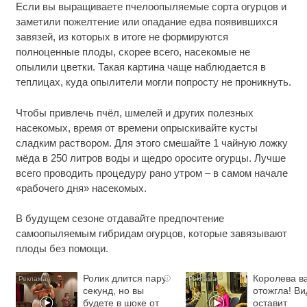
Если вы выращиваете пчелоопыляемые сорта огурцов и
заметили пожелтение или опадание едва появившихся
завязей, из которых в итоге не формируются
полноценные плоды, скорее всего, насекомые не
опылили цветки. Такая картина чаще наблюдается в
теплицах, куда опылители могли попросту не проникнуть.
Чтобы привлечь пчёл, шмелей и других полезных
насекомых, время от времени опрыскивайте кусты
сладким раствором. Для этого смешайте 1 чайную ложку
мёда в 250 литров воды и щедро оросите огурцы. Лучше
всего проводить процедуру рано утром – в самом начале
«рабочего дня» насекомых.
В будущем сезоне отдавайте предпочтение
самоопыляемым гибридам огурцов, которые завязывают
плоды без помощи.
Ролик длится пару
Королева в
i
секунд, но вы
отожгла! Ви
будете в шоке от
оставит