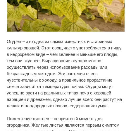
Скрытая камера на пляже Крыма: Что люди
i
Огурец – это одна из самых известных и старинных
вытворяют, когда их не видят...
культур овощей. Этот овощ часто употребляется в пищу
в недозрелом виде – чем зеленее и меньше его плоды,
Ролик длится несколько секунд, а смеяться вы
i
будете долго
тем они вкуснее. Выращивание огурцов можно
осуществлять через использование рассады или
безрассадным методом. Эти растения очень
Ролик длится пару секунд, но вы будете в шоке
i
от увиденного
чувствительны к холоду, а правильное прорастание
семян зависит от температуры почвы. Огурцы могут
успешно расти на различных типах почв с хорошей
аэрацией и дренажем, однако лучше всего они растут на
легких и плодородных почвах, содержащих гумус.
Пожелтение листьев – неприятный момент для
огородника. Желтые листья являются первым симптом