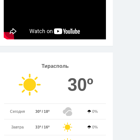
Тирасполь
30º
Сегодня
30º / 18º
0%
Завтра
33º / 16º
0%