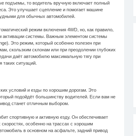
ые подъемы, то водитель вручную включает полный
еса. Это улучшает сцепление и помогает машине
рудными для обычных автомобилей.
оматический режим включения 4WD, но, как правило,
м активации системы. Важным элементом системы
ge). Это режим, который особенно полезен при
мам, скользким склонам или при преодолении глубоких
едачи даёт автомобилю максимальную тягу при
я таких ситуаций.
ких условий и езды по хорошим дорогам. Это
который подойдёт большинству водителей. Если вам не
ривод станет отличным выбором.
юбит спортивную и активную езду. Он обеспечивает
 скоростях, особенно на трассах с хорошим
втомобиль в основном на асфальте, задний привод