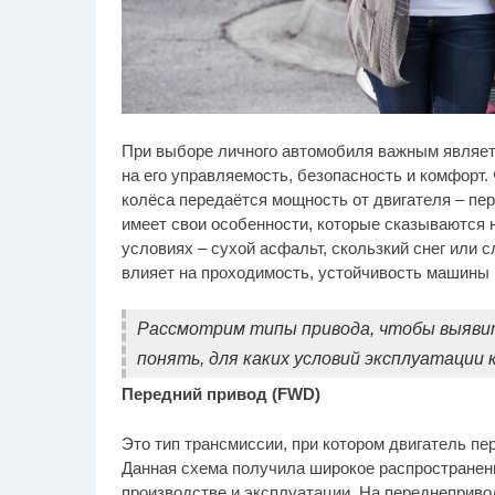
Ролик длится несколько
Ск
i
При выборе личного автомобиля важным являетс
секунд, а смеяться вы
пл
будете долго
вы
на его управляемость, безопасность и комфорт.
вид
колёса передаётся мощность от двигателя – пер
имеет свои особенности, которые сказываются
условиях – сухой асфальт, скользкий снег или 
влияет на проходимость, устойчивость машины в
Рассмотрим типы привода, чтобы выявит
понять, для каких условий эксплуатации 
Передний привод (FWD)
Это тип трансмиссии, при котором двигатель пе
Данная схема получила широкое распространени
производстве и эксплуатации. На переднеприво