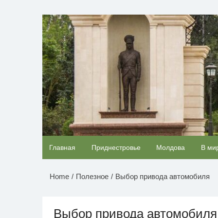
Перейти
к
НОВОСТИ ПРИДНЕСТР
содержимому
Ролик из Омска: вы будете смеяться долго
Главная
Приднестровье
Молдова
В ми
Home
Полезное
Выбор привода автомобиля
Выбор привода автомобиля