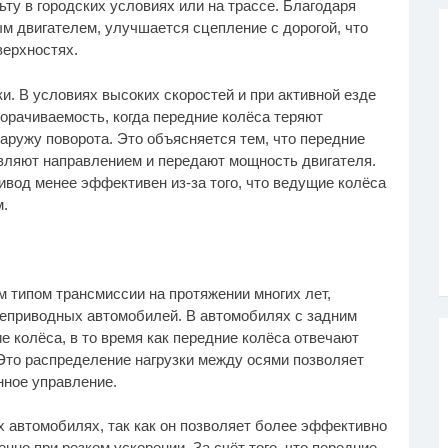
ту в городских условиях или на трассе. Благодаря
м двигателем, улучшается сцепление с дорогой, что
верхностях.
и. В условиях высоких скоростей и при активной езде
орачиваемость, когда передние колёса теряют
аружу поворота. Это объясняется тем, что передние
вляют направлением и передают мощность двигателя.
ивод менее эффективен из-за того, что ведущие колёса
.
типом трансмиссии на протяжении многих лет,
неприводных автомобилей. В автомобилях с задним
 колёса, в то время как передние колёса отвечают
Это распределение нагрузки между осями позволяет
ное управление.
х автомобилях, так как он позволяет более эффективно
нно при резком ускорении. За счёт того, что передние