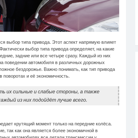
рытая камера на
Канадская гимнастка
i
i
я выбор типа привода. Этот аспект напрямую влияет
яже Крыма: Что люди
Беззубенко призналась,
творяют, когда их не
чем ее разочаровала
 Фактически выбор типа привода определяет, на какие
ят...
Москва
едние, задние или все четыре сразу. Каждый из них
 на поведении автомобиля в различных дорожных
сложное бездорожье. Важно понимать, как тип привода
 поворотах и её экономичность.
ь их сильные и слабые стороны, а также
каждый из них подойдёт лучше всего.
редает крутящий момент только на передние колёса.
е, так как она является более экономичной в
дных автомобилях все детали трансмиссии у