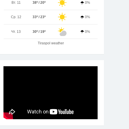
Вт. 11
38º / 20º
0%
Ср. 12
33º / 23º
0%
Чт. 13
30º / 19º
0%
Tiraspol weather