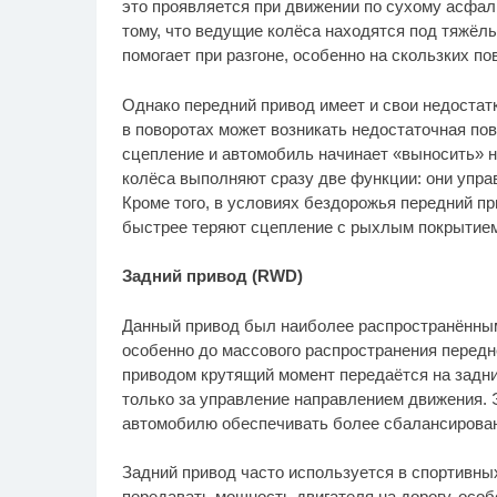
это проявляется при движении по сухому асфаль
тому, что ведущие колёса находятся под тяжёлы
помогает при разгоне, особенно на скользких по
Однако передний привод имеет и свои недостатк
в поворотах может возникать недостаточная пов
сцепление и автомобиль начинает «выносить» н
колёса выполняют сразу две функции: они упра
Кроме того, в условиях бездорожья передний пр
быстрее теряют сцепление с рыхлым покрытием
Задний привод (RWD)
Данный привод был наиболее распространённым 
особенно до массового распространения перед
приводом крутящий момент передаётся на задние
только за управление направлением движения. 
автомобилю обеспечивать более сбалансирован
Задний привод часто используется в спортивны
передавать мощность двигателя на дорогу, особе