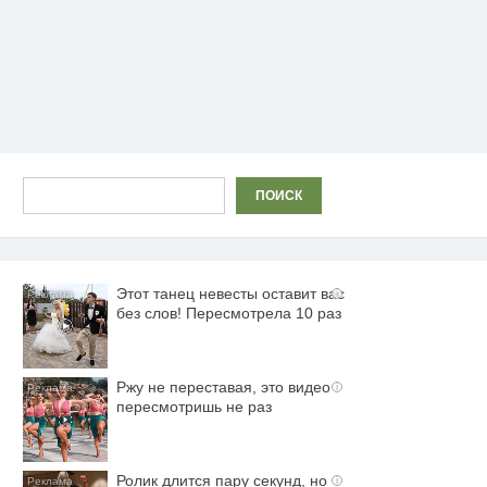
Поиск
ПОИСК
Этот танец невесты оставит вас
i
без слов! Пересмотрела 10 раз
Ржу не переставая, это видео
i
пересмотришь не раз
Ролик длится пару секунд, но
i