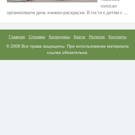
голоса»
Скрытая камера на пляже
i
организовали день книжки-раскраски. В гости к детям с
…
Крыма: Что люди вытворяют,
когда их не видят...
Ролик длится несколько секунд,
i
а смеяться вы будете долго
Главная
Справка
Календарь
Карта
Религия
Контакты
Королева вагона отожгла! Видео
© 2008 Все права защищены. При использовании материала
i
не оставит равнодушным
ссылка обязательна.