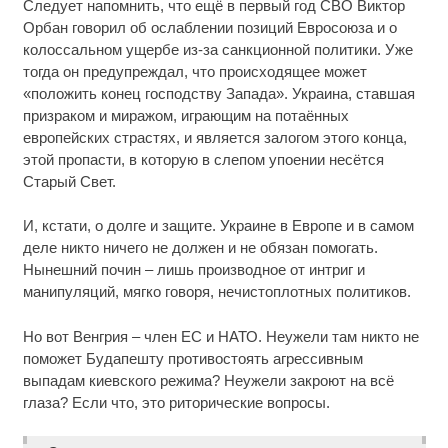
Следует напомнить, что ещё в первый год СВО Виктор
Орбан говорил об ослаблении позиций Евросоюза и о
колоссальном ущербе из-за санкционной политики. Уже
тогда он предупреждал, что происходящее может
«положить конец господству Запада». Украина, ставшая
призраком и миражом, играющим на потаённых
европейских страстях, и является залогом этого конца,
этой пропасти, в которую в слепом упоении несётся
Старый Свет.
И, кстати, о долге и защите. Украине в Европе и в самом
деле никто ничего не должен и не обязан помогать.
Нынешний почин – лишь производное от интриг и
манипуляций, мягко говоря, нечистоплотных политиков.
Но вот Венгрия – член ЕС и НАТО. Неужели там никто не
поможет Будапешту противостоять агрессивным
выпадам киевского режима? Неужели закроют на всё
глаза? Если что, это риторические вопросы.