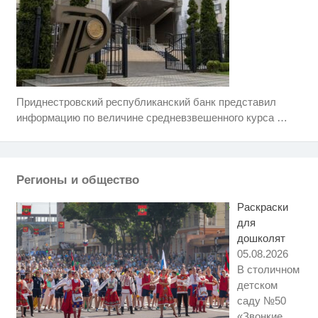
Приднестровский республиканский банк представил
Этот танец невесты оставит вас
i
без слов! Пересмотрела 10 раз
информацию по величине средневзвешенного курса
…
Ржу не переставая, это видео
i
пересмотришь не раз
Регионы и общество
Ролик из Омска: вы будете
i
смеяться долго
Раскраски
для
дошколят
05.08.2026
В столичном
детском
саду №50
«Звонкие