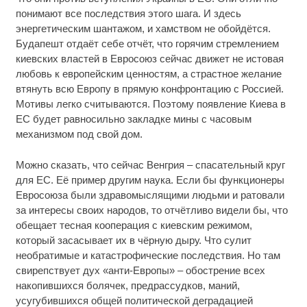
понимают все последствия этого шага. И здесь
энергетическим шантажом, и хамством не обойдётся.
Будапешт отдаёт себе отчёт, что горячим стремлением
киевских властей в Евросоюз сейчас движет не истовая
любовь к европейским ценностям, а страстное желание
втянуть всю Европу в прямую конфронтацию с Россией.
Мотивы легко считываются. Поэтому появление Киева в
ЕС будет равносильно закладке мины с часовым
механизмом под свой дом.
Можно сказать, что сейчас Венгрия – спасательный круг
для ЕС. Её пример другим наука. Если бы функционеры
Евросоюза были здравомыслящими людьми и ратовали
за интересы своих народов, то отчётливо видели бы, что
обещает тесная кооперация с киевским режимом,
который засасывает их в чёрную дыру. Что сулит
необратимые и катастрофические последствия. Но там
свирепствует дух «анти-Европы» – обострение всех
накопившихся болячек, предрассудков, маний,
усугубившихся общей политической деградацией