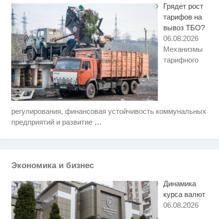
Грядет рост
тарифов на
вывоз ТБО?
06.08.2026
Механизмы
тарифного
регулирования, финансовая устойчивость коммунальных
Скрытая камера на пляже
i
Крыма: Что люди вытворяют,
предприятий и развитие
…
когда их не видят...
Ролик длится несколько секунд,
i
а смеяться вы будете долго
Экономика и бизнес
Ролик длится пару секунд, но
i
вы будете в шоке от увиденного
Динамика
курса валют
06.08.2026