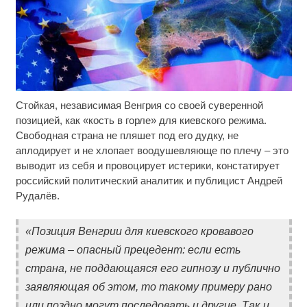
Стойкая, независимая Венгрия со своей суверенной
Скрытая камера на пляже Крыма: Что люди
i
вытворяют, когда их не видят...
позицией, как «кость в горле» для киевского режима.
Свободная страна не пляшет под его дудку, не
Ролик длится несколько секунд, а смеяться вы
i
аплодирует и не хлопает воодушевляюще по плечу – это
будете долго
выводит из себя и провоцирует истерики, констатирует
российский политический аналитик и публицист Андрей
Ролик из Омска: вы будете смеяться долго
i
Рудалёв.
«Позиция Венгрии для киевского кровавого
режима – опасный прецедент: если есть
страна, не поддающаяся его гипнозу и публично
заявляющая об этом, то такому примеру рано
или поздно могут последовать и другие. Так и