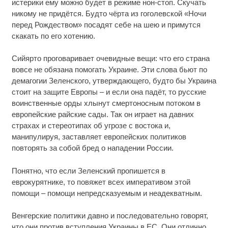
истерики ему можно будет в режиме нон-стоп. Скучать
никому не придётся. Будто чёрта из гоголевской «Ночи
перед Рождеством» посадят себе на шею и примутся
скакать по его хотению.
Сийярто проговаривает очевидные вещи: что его страна
вовсе не обязана помогать Украине. Эти слова бьют по
демагогии Зеленского, утверждающего, будто бы Украина
стоит на защите Европы – и если она падёт, то русские
воинственные орды хлынут смертоносным потоком в
европейские райские сады. Так он играет на давних
страхах и стереотипах об угрозе с востока и,
манипулируя, заставляет европейских политиков
повторять за собой бред о нападении России.
Понятно, что если Зеленский пропишется в
еврокурятнике, то повяжет всех императивом этой
помощи – помощи непредсказуемым и неадекватным.
Венгерские политики давно и последовательно говорят,
что они против вступления Украины в ЕС. Они отлично