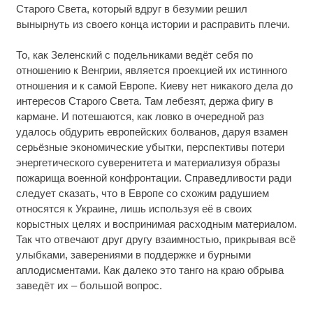
Старого Света, который вдруг в безумии решил
вынырнуть из своего конца истории и расправить плечи.
То, как Зеленский с подельниками ведёт себя по
отношению к Венгрии, является проекцией их истинного
отношения и к самой Европе. Киеву нет никакого дела до
интересов Старого Света. Там лебезят, держа фигу в
кармане. И потешаются, как ловко в очередной раз
удалось обдурить европейских болванов, даруя взамен
серьёзные экономические убытки, перспективы потери
энергетического суверенитета и материализуя образы
пожарища военной конфронтации. Справедливости ради
следует сказать, что в Европе со схожим радушием
относятся к Украине, лишь используя её в своих
корыстных целях и воспринимая расходным материалом.
Так что отвечают друг другу взаимностью, прикрывая всё
улыбками, заверениями в поддержке и бурными
аплодисментами. Как далеко это танго на краю обрыва
заведёт их – большой вопрос.