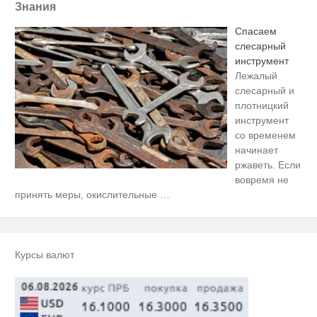
Знания
Спасаем
слесарный
инструмент
Лежалый
слесарный и
плотницкий
инструмент
со временем
начинает
ржаветь. Если
вовремя не
Этот танец невесты оставит вас
i
принять меры, окислительные
…
без слов! Пересмотрела 10 раз
Ржу не переставая, это видео
i
пересмотришь не раз
Курсы валют
Королева вагона отожгла! Видео
i
не оставит равнодушным