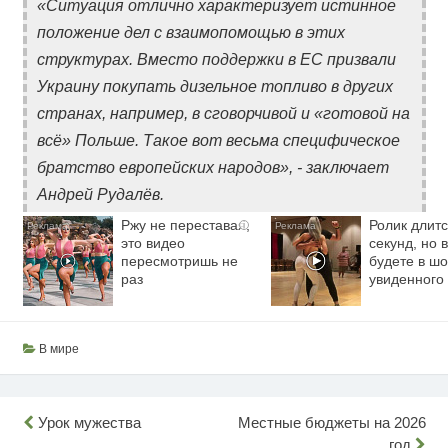
«Ситуация отлично характеризует истинное
положение дел с взаимопомощью в этих
структурах. Вместо поддержки в ЕС призвали
Украину покупать дизельное топливо в других
странах, например, в сговорчивой и «готовой на
всё» Польше. Такое вот весьма специфическое
братство европейских народов», - заключает
Андрей Рудалёв.
Ржу не переставая,
Ролик длитс
i
это видео
секунд, но 
пересмотришь не
будете в шо
раз
увиденного
В мире
Навигация
Урок мужества
Местные бюджеты на 2026
год