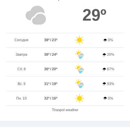
29º
Сегодня
38º / 23º
0%
Завтра
38º / 24º
20%
Сб. 8
36º / 20º
67%
Вс. 9
31º / 19º
93%
Пн. 10
32º / 16º
0%
Tiraspol weather